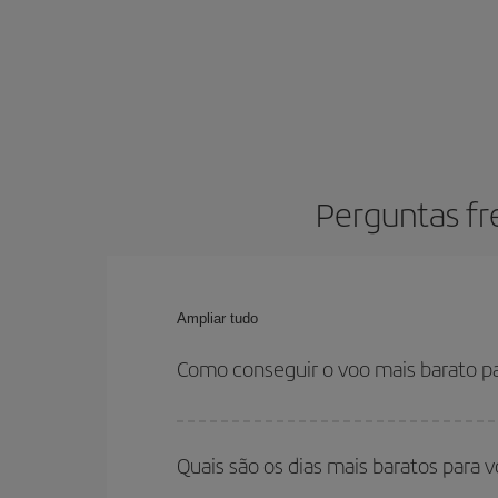
Perguntas fr
Ampliar tudo
Como conseguir o voo mais barato p
Você pode economizar na passagem aérea e conseg
horários de sua ida e volta. Além disso, se você
Quais são os dias mais baratos para 
você encontrará o voo mais barato.