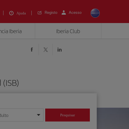
Registo
Acesso
Ajuda
cia Iberia
Iberia Club
 (ISB)
dulto
Pesquisar
/mês/ano