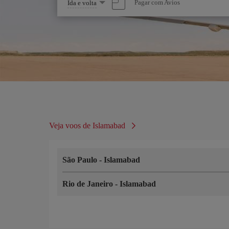
Selecione
Pagar com Avios
Ida e volta
uma
opção
Veja voos de Islamabad
São Paulo
-
Islamabad
Rio de Janeiro
-
Islamabad