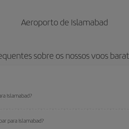
Aeroporto de Islamabad
equentes sobre os nossos voos bara
ara Islamabad?
uir o voo mais barato se evitar as altas temporadas, comprar com antecedê
 ainda não escolheu um destino específico para sua viagem, dê uma olhada em
voar para Islamabad?