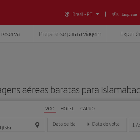
Brasil - PT
Empresas
 reserva
Prepare-se para a viagem
Experiên
gens aéreas baratas para Islamabad
VOO
HOTEL
CARRO
Data de ida
Data de volta
1
A
Insira a data no formato dia/mês/ano
Insira a data no formato dia