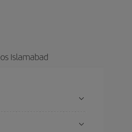
tos Islamabad
ncia e ser flexível em relação às datas e
 nossas ofertas e deixe-se inspirar: com certeza