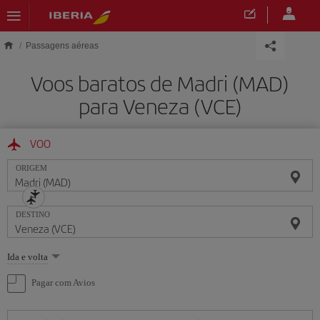
Skip to main content
Passagens aéreas
Voos baratos de Madri (MAD)
para Veneza (VCE)
VOO
ORIGEM
DESTINO
Selecione
Ida e volta
uma
opção
Pagar com Avios