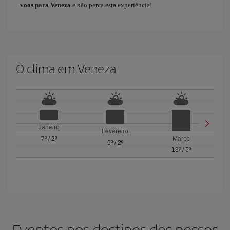
voos para Veneza
e não perca esta experiência!​ ​
O clima em Veneza
Janeiro
Fevereiro
7º
/
2º
Março
9º
/
2º
13º
/
5º
Eventos nos destinos dos nossos