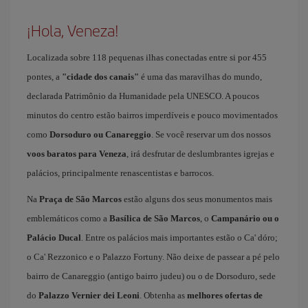
¡Hola, Veneza!
Localizada sobre 118 pequenas ilhas conectadas entre si por 455
pontes, a
"cidade dos canais"
é uma das maravilhas do mundo,
declarada Patrimônio da Humanidade pela UNESCO. A poucos
minutos do centro estão bairros imperdíveis e pouco movimentados
como
Dorsoduro ou Canareggio
. Se você reservar um dos nossos
voos baratos para Veneza
, irá desfrutar de deslumbrantes igrejas e
palácios, principalmente renascentistas e barrocos.
Na
Praça de São Marcos
estão alguns dos seus monumentos mais
emblemáticos como a
Basílica de São Marcos
, o
Campanário ou o
Palácio Ducal
. Entre os palácios mais importantes estão o Ca' dóro;
o Ca' Rezzonico e o Palazzo Fortuny. Não deixe de passear a pé pelo
bairro de Canareggio (antigo bairro judeu) ou o de Dorsoduro, sede
do
Palazzo Vernier dei Leoni
. Obtenha as
melhores ofertas de