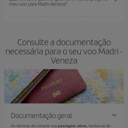
meu voo para Madri-Veneza?
restantes no voo e se as tarifas mais baratas (econômica) estão
disponíveis ou estão se esgotando. Portanto, comprar com
antecedência é
fundamental
para conseguir
voos baratos
.
Na Iberia temos tarifas diferentes para lhe oferecer o melhor preço
de acordo com as suas necessidades de viagem. A tarifa básica
lhe garante o voo mais barato.
Consulte a documentação
necessária para o seu voo Madri -
Veneza
Documentação geral
Ao terminar de comprar sua
passagem aérea
, lembre-se de