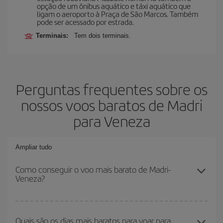
opção de um ônibus aquático e táxi aquático que
ligam o aeroporto à Praça de São Marcos. Também
pode ser acessado por estrada.
Terminais:
Tem dois terminais.
Perguntas frequentes sobre os
nossos voos baratos de Madri
para Veneza
Ampliar tudo
Como conseguir o voo mais barato de Madri-
Veneza?
Você pode economizar na passagem aérea de Madri-Veneza-dest
e conseguir o voo mais barato se evitar as altas temporadas,
Quais são os dias mais baratos para voar para