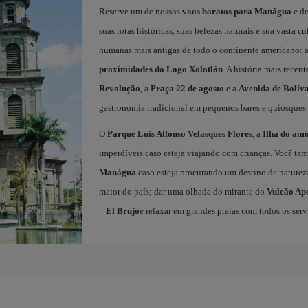
Reserve um de nossos
voos baratos para Manágua
e de
suas rotas históricas, suas belezas naturais e sua vast
humanas mais antigas de todo o continente americano:
proximidades do Lago Xolotlán
. A história mais recen
Revolução
, a
Praça 22 de agosto
e a
Avenida de Bolív
gastronomia tradicional em pequenos bares e quiosques 
O
Parque Luis Alfonso Velasques Flores
, a
Ilha do am
imperdíveis caso esteja viajando com crianças. Você ta
Manágua
caso esteja procurando um destino de naturez
maior do país; dar uma olhada do mirante do
Vulcão Ap
– El Brujo
e relaxar em grandes praias com todos os serv