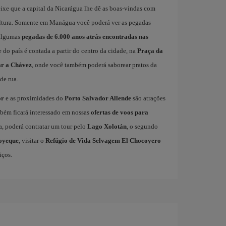
ixe que a capital da Nicarágua lhe dê as boas-vindas com
a cultura. Somente em Manágua você poderá ver as pegadas
 algumas
pegadas de 6.000 anos atrás encontradas nas
te do país é contada a partir do centro da cidade, na
Praça da
ar a Chávez
, onde você também poderá saborear pratos da
de rua.
or
e as proximidades do
Porto Salvador Allende
são atrações
mbém ficará interessado em nossas
ofertas de voos para
a, poderá contratar um tour pelo
Lago Xolotán
, o segundo
oyeque
, visitar o
Refúgio de Vida Selvagem El Chocoyero
iços.