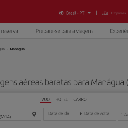
Brasil - PT
Empresas
 reserva
Prepare-se para a viagem
Experiên
gua
Manágua
gens aéreas baratas para Manágua
VOO
HOTEL
CARRO
Data de ida
Data de volta
1
A
Insira a data no formato dia/mês/ano
Insira a data no formato dia