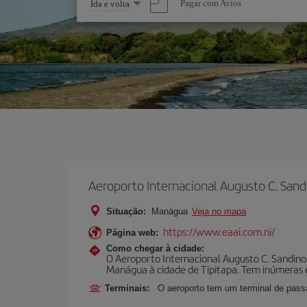
Selecione
Pagar com Avios
Ida e volta
uma
opção
Aeroporto Internacional Augusto C. Sand
Situação:
Manágua
Veja no mapa
https://www.eaai.com.ni/
Página web:
Como chegar à cidade:
O Aeroporto Internacional Augusto C. Sandino 
Manágua à cidade de Tipitapa. Tem inúmeras 
Terminais:
O aeroporto tem um terminal de passa