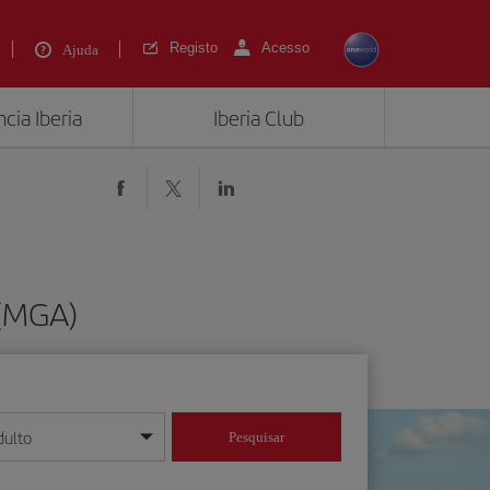
Registo
Acesso
Ajuda
cia Iberia
Iberia Club
 (MGA)
dulto
Pesquisar
/mês/ano