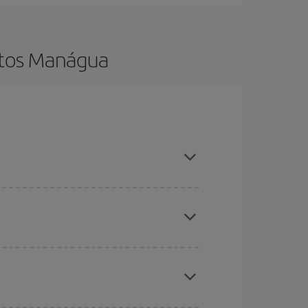
atos Manágua
ncia e ser flexível em relação às datas e
 nossas ofertas e deixe-se inspirar: com certeza
s baratos
. Diga-nos de onde você está voando,
, mas nos dias próximos
, tanto de ida quanto de
todos os dias: alguns
horários
podem lhe fazer