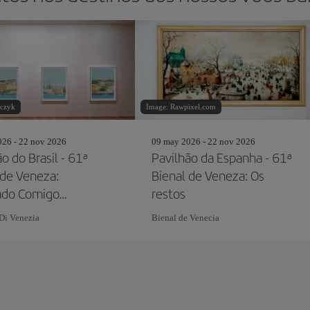
czyk
Image: Rawpixel.com
26 - 22 nov 2026
09 may 2026 - 22 nov 2026
o do Brasil - 61ª
Pavilhão da Espanha - 61ª
 de Veneza:
Bienal de Veneza: Os
lado Comigo
restos
ém pode
Di Venezia
Bienal de Venecia