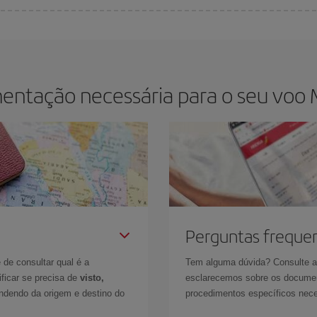
cer o melhor preço de acordo com as suas necessidades de viagem. A tarifa bá
entação necessária para o seu voo 
Perguntas freque
 de consultar qual é a
Tem alguma dúvida? Consulte 
ficar se precisa de
visto,
esclarecemos sobre os documen
ndendo da origem e destino do
procedimentos específicos nece