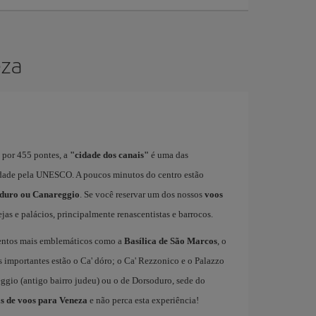
eza
 por 455 pontes, a
"cidade dos canais"
é uma das
dade pela UNESCO. A poucos minutos do centro estão
duro ou Canareggio
. Se você reservar um dos nossos
voos
ejas e palácios, principalmente renascentistas e barrocos.
entos mais emblemáticos como a
Basílica de São Marcos
, o
is importantes estão o Ca' dóro; o Ca' Rezzonico e o Palazzo
eggio (antigo bairro judeu) ou o de Dorsoduro, sede do
as de voos para Veneza
e não perca esta experiência!​ ​