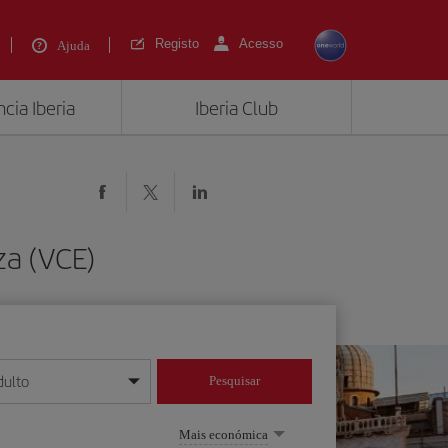
Registo
Acesso
Ajuda
cia Iberia
Iberia Club
za (VCE)
dulto
Pesquisar
/mês/ano
Mais económica