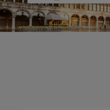
uma
opção