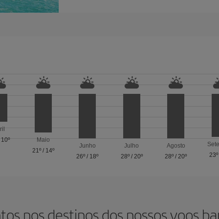
ril
/
10º
Maio
Set
Junho
Julho
Agosto
21º
/
14º
23º
26º
/
18º
28º
/
20º
28º
/
20º
tos nos destinos dos nossos voos ba