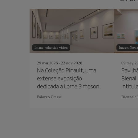
Image: otherside vision
Image: Nowa
29 mar 2026 - 22 nov 2026
09 may 20
Na Coleção Pinault, uma
Pavilhã
extensa exposição
Bienal
dedicada a Lorna Simpson
Intitu
ningu
Palazzo Grassi
Biennale 