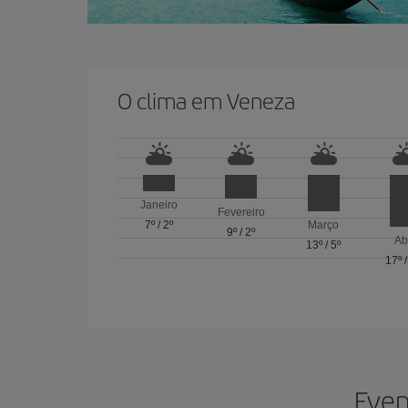
O clima em Veneza
Janeiro
Fevereiro
7º
/
2º
Março
9º
/
2º
Ab
13º
/
5º
17º
Even