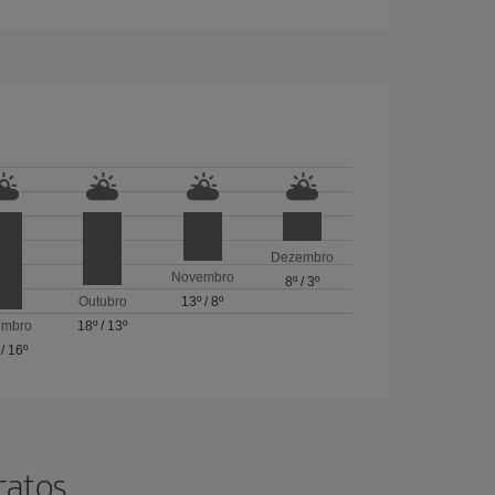
Dezembro
Novembro
8º
/
3º
Outubro
13º
/
8º
embro
18º
/
13º
/
16º
ratos