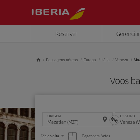
Skip to main content
Reservar
Gerenciar
Passagens aéreas
Europa
Itália
Veneza
Maz
Voos ba
ORIGEM
DESTINO
Selecione
Pagar com Avios
Ida e volta