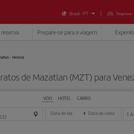
Brasil - PT
Empresas
 reserva
Prepare-se para a viagem
Experiên
atlan - Veneza
ratos de Mazatlan (MZT) para Vene
VOO
HOTEL
CARRO
Data de ida
Data de volta
1
A
Insira a data no formato dia/mês/ano
Insira a data no formato dia