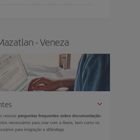
sica lhe garante o voo mais barato.
Mazatlan - Veneza
ntes
as nossas
perguntas frequentes sobre documentação
:
tos necessários para voar com a Iberia, bem como os
ssários para imigração e alfândega.