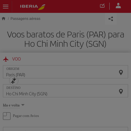
Skip to main content
Passagens aéreas
Voos baratos de Paris (PAR) para
Ho Chi Minh City (SGN)
VOO
ORIGEM
DESTINO
Selecione
Ida e volta
uma
opção
Pagar com Avios