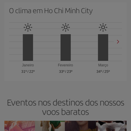
O clima em Ho Chi Minh City
Janeiro
Fevereiro
Março
31º
/
22º
33º
/
23º
34º
/
25º
Eventos nos destinos dos nossos
voos baratos