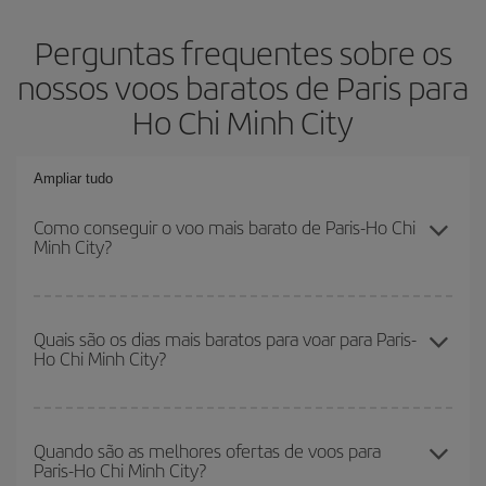
Perguntas frequentes sobre os
nossos voos baratos de Paris para
Ho Chi Minh City
Ampliar tudo
Como conseguir o voo mais barato de Paris-Ho Chi
Minh City?
Você pode economizar na passagem aérea de Paris-Ho Chi Minh
City-dest e conseguir o voo mais barato se evitar as altas
Quais são os dias mais baratos para voar para Paris-
Ho Chi Minh City?
temporadas, comprar com antecedência e ser flexível em relação
às datas e horários de sua ida e volta.
Para saber em quais dias será mais barato para você voar, basta
iniciar uma consulta em nosso
mecanismo de busca de voos
Quando são as melhores ofertas de voos para
Paris-Ho Chi Minh City?
baratos
. Diga-nos de onde você está voando, para onde você