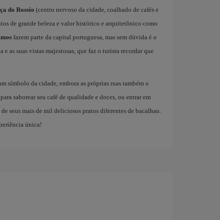
ça do Rossío
(centro nervoso da cidade, coalhado de cafés e
os de grande beleza e valor histórico e arquitetônico como
imos
fazem parte da capital portuguesa, mas sem dúvida é o
a e as suas vistas majestosas, que faz o turista recordar que
um símbolo da cidade, embora as próprias ruas também o
para saborear seu café de qualidade e doces, ou entrar em
de seus mais de mil deliciosos pratos diferentes de bacalhau.
eriência única!