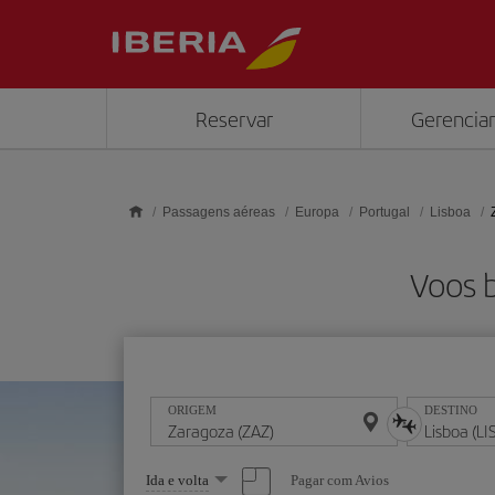
Skip to main content
Reservar
Gerenciar
Passagens aéreas
Europa
Portugal
Lisboa
Voos b
ORIGEM
DESTINO
Selecione
Pagar com Avios
Ida e volta