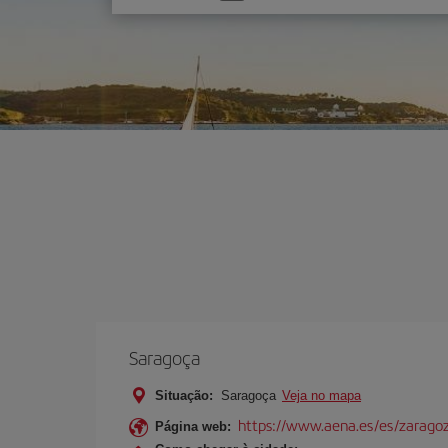
uma
opção
Saragoça
Situação:
Saragoça
Veja no mapa
https://www.aena.es/es/zarago
Página web: