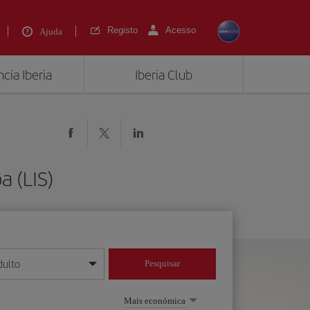
Registo
Acesso
Ajuda
cia Iberia
Iberia Club
a (LIS)
dulto
Pesquisar
/mês/ano
Mais económica