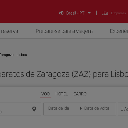
Brasil - PT
Empresas
 reserva
Prepare-se para a viagem
Experiên
Zaragoza - Lisboa
aratos de Zaragoza (ZAZ) para Lisbo
VOO
HOTEL
CARRO
Data de ida
Data de volta
1
A
Insira a data no formato dia/mês/ano
Insira a data no formato dia