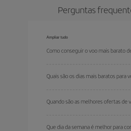
Perguntas frequente
Ampliar tudo
Como conseguir o voo mais barato d
Você pode economizar na passagem aérea de Zarag
relação às datas e horários de sua ida e volta.
Quais são os dias mais baratos para 
Para saber em quais dias será mais barato para 
para onde você quer ir e quais datas você prete
Quando são as melhores ofertas de 
volta, para que você possa encontrar a melhor of
economizar ainda mais na passagem.
Você pode conseguir os voos mais baratos viaja
são considerados alta temporada. Além disso, 
Que dia da semana é melhor para c
encontrará.