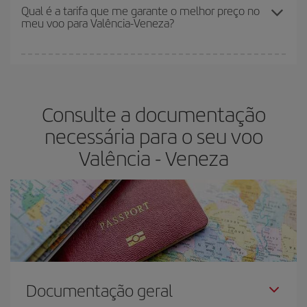
melhores preços. Os preços dependem do número de assentos
Qual é a tarifa que me garante o melhor preço no
meu voo para Valência-Veneza?
restantes no voo e se as tarifas mais baratas (econômica) estão
disponíveis ou estão se esgotando. Portanto, comprar com
antecedência é
fundamental
para conseguir
voos baratos
.
Na Iberia temos tarifas diferentes para lhe oferecer o melhor preço
de acordo com as suas necessidades de viagem. A tarifa básica
lhe garante o voo mais barato.
Consulte a documentação
necessária para o seu voo
Valência - Veneza
Documentação geral