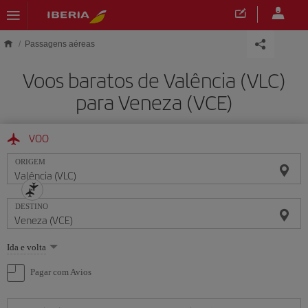
Skip to main content
Passagens aéreas
Voos baratos de Valência (VLC)
para Veneza (VCE)
VOO
ORIGEM
DESTINO
Selecione
Ida e volta
uma
opção
Pagar com Avios