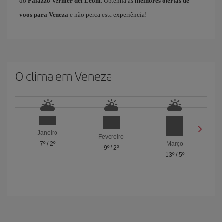
do
Palazzo Vernier dei Leoni
. Obtenha as
melhores ofertas de
voos para Veneza
e não perca esta experiência!​ ​
O clima em Veneza
Janeiro
Fevereiro
7º
/
2º
Março
9º
/
2º
13º
/
5º