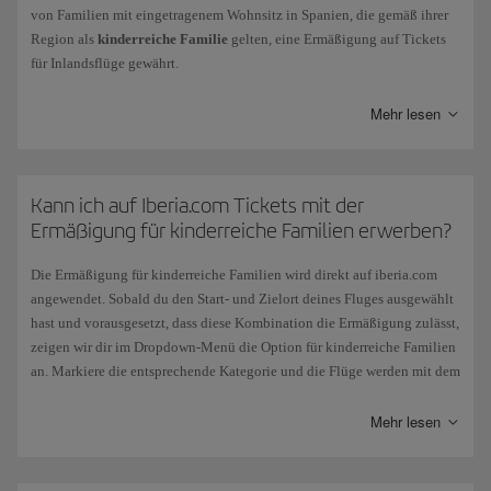
von Familien mit eingetragenem Wohnsitz in Spanien, die gemäß ihrer
Region als
kinderreiche Familie
gelten, eine Ermäßigung auf Tickets
für Inlandsflüge gewährt.
Mehr lesen
Kategorie
Kann ich auf Iberia.com Tickets mit der
Kinderreiche Familie der Kategorie „General“
Ermäßigung für kinderreiche Familien erwerben?
Die Ermäßigung für kinderreiche Familien wird direkt auf iberia.com
Kinderreiche Familie der Kategorie „Especial“
angewendet. Sobald du den Start- und Zielort deines Fluges ausgewählt
hast und vorausgesetzt, dass diese Kombination die Ermäßigung zulässt,
zeigen wir dir im Dropdown-Menü die Option für kinderreiche Familien
an. Markiere die entsprechende Kategorie und die Flüge werden mit dem
Die Ermäßigung wird auf
Anfrage
des Begünstigten auf in Spanien
bereits angewandten Rabatt angezeigt. Diese von der spanischen
ausgestellte Tickets für Linienflüge und auf allen Strecken innerhalb des
Regierung gewährte Subvention gilt nicht, wenn du deine Tickets mit
Mehr lesen
spanischen Hoheitsgebiets
gewährt. Sie bezieht sich auf alle Tarife,
Avios bezahlst.
deren Wert auf dem Flugticket ausgewiesen ist. Eine Ausnahme bilden
lediglich Flüge in der Business Class, bei denen die Ermäßigung auf
Wenn du mit Flügen von
Puente Aéreo
oder dem
Code von Iberia reist,