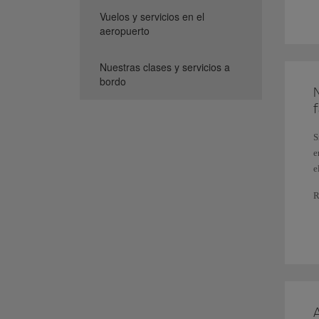
C
Vuelos y servicios en el
m
N
aeropuerto
A
Nuestras clases y servicios a
2
bordo
E
N
c
a
l
S
e
3
e
P
p
R
m
f
M
S
o
p