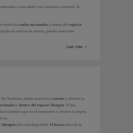
ordenador o una tablet con conexión a internet. Si
n todos los
vuelos nacionales
o dentro del
espacio
 opción de reserva de asiento, puedes reservarlo
inuación tu tarjeta de embarque, o esperar a las 24
Leer más
o Schengen
solo está disponible
24 horas
antes de la
or de facturación antes de acceder al filtro de
os no disponen de check-in online, por lo que tendrás
 de Check-in es gratuito
en cualquier aeropuerto.
ada del vuelo (90 minutos en Lagos, San José y 180
y Air Nostrum), podrás reservar tu
asiento
y obtener tu
nacionales
o
dentro del espacio Shengen
. Si has
ás económico que en el aeropuerto y obtener tu tarjeta
ck-in.
o Shengen
solo está disponible
24 horas
antes de la