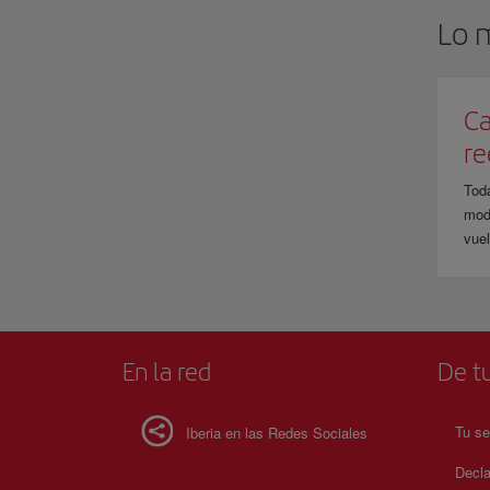
Lo 
Ca
r
Tod
modi
vuel
En la red
De tu
Tu se
Iberia en las Redes Sociales
Decla