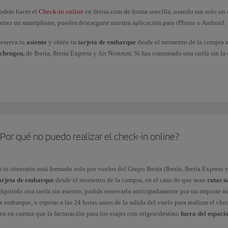
odrás hacer el
Check-in online
en iberia.com de forma sencilla, usando tan solo un 
ienes un smartphone, puedes descargarte nuestra aplicación para iPhone o Android.
eserva tu
asiento
y obtén tu
tarjeta de embarque
desde el momento de la compra e
chengen,
de Iberia, Iberia Express y Air Nostrum. Si has contratado una tarifa sin la
nticipadamente por un importe más económico que en el aeropuerto y obtener a cont
oras antes de la salida del vuelo para realizar el check-in.
en en cuenta que la facturación para los viajes con origen/destino
fuera del espaci
alida del vuelo.
i viajas desde
Marruecos
,
Egipto
,
Maldivas
y
Albania
deberás pasar por el mostrad
eguridad, aunque ya hayas realizado el check-in online. En cambio, otros aeropuert
Por qué no puedo realizar el check-in online?
ue obtener directamente tu tarjeta de embarque allí. Recuerda que
nuestro servicio
odrás obtener tu tarjeta de embarque online hasta
1 hora antes de la salida
program
i tu itinerario está formado solo por vuelos del Grupo Iberia (Iberia, Iberia Express 
inutos Caracas).
arjeta de embarque
desde el momento de la compra, en el caso de que sean
rutas 
az el check-in online siguiendo estos pasos:
dquirido una tarifa sin asiento, podrás reservarlo anticipadamente por un importe m
e embarque, o esperar a las 24 horas antes de la salida del vuelo para realizar el che
.
Elige una de las dos opciones de búsqueda.
en en cuenta que la facturación para los viajes con origen/destino
fuera del espaci
alida del vuelo.