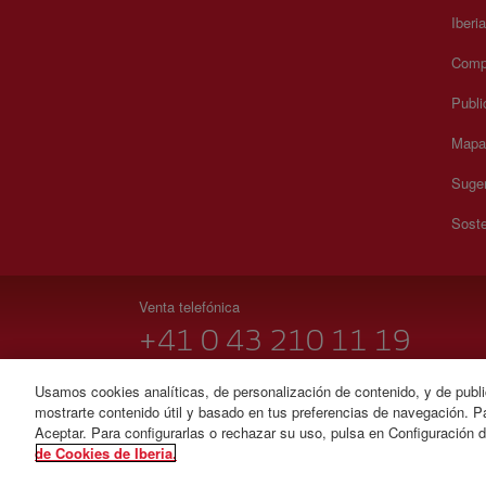
Iberi
Compr
Publi
Mapa 
Suger
Soste
Venta telefónica
+41 0 43 210 11 19
Lunes a Domingo 09:00 - 20:00 horas (alemán y francés
Usamos cookies analíticas, de personalización de contenido, y de publi
mostrarte contenido útil y basado en tus preferencias de navegación. Pa
© Iberia 2026
Aceptar. Para configurarlas o rechazar su uso, pulsa en Configuración 
de Cookies de Iberia.