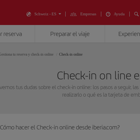
Schweiz - ES
Empresas
Ayuda
r reserva
Preparar el viaje
Experienc
Gestiona tu reserva y check-in online
Check-in online
Check-in on line e
vemos tus dudas sobre el check-in online: los pasos a seguir, las
realizarlo o qué es la tarjeta de em
¿Cómo hacer el Check-in online desde iberia.com?