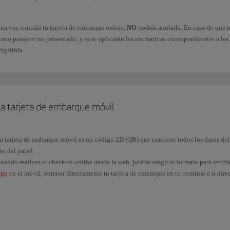
na vez emitida tu tarjeta de embarque online,
NO
podrás anularla. En caso de que n
omo pasajero no presentado, y se te aplicarán las normativas correspondientes a lo
dquirida.
La tarjeta de embarque móvil
a tarjeta de embarque móvil es un código 2D (QR) que contiene todos los datos del 
so del papel.
uando realices el check-in online desde la web, podrás elegir el formato para recib
pp
en el móvil, obtener directamente tu tarjeta de embarque en tu terminal e ir dir
uando vayas a facturar, aproxima tu terminal al lector de tarjetas de embarque móvi
D. Espera unos segundos hasta que se realice la identificación.
odrás utilizar la tarjeta de embarque móvil en el mostrador de facturación, en el fil