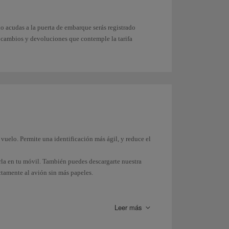
o acudas a la puerta de embarque serás registrado
s cambios y devoluciones que contemple la tarifa
vuelo. Permite una identificación más ágil, y reduce el
irla en tu móvil. También puedes descargarte nuestra
ectamente al avión sin más papeles.
les, asegurándote de que la pantalla muestre la imagen
Leer más
tro de seguridad y en el embarque.