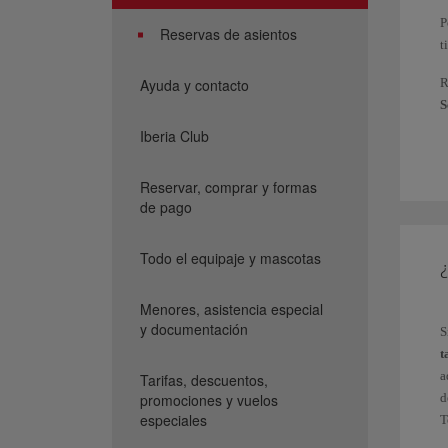
P
Reservas de asientos
t
Ayuda y contacto
R
S
a
Iberia Club
h
T
Reservar, comprar y formas
s
de pago
S
s
Todo el equipaje y mascotas
¿
q
Menores, asistencia especial
P
y documentación
S
m
t
H
a
Tarifas, descuentos,
promociones y vuelos
d
1
especiales
T
s