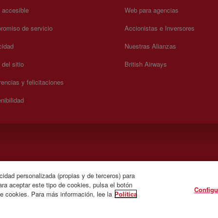
a accesible
Web para agencias
omiso de servicio
Accionistas e Inversores
cidad
Nuestras Alianzas
del sitio
British Airways
encias y felicitaciones
nibilidad
). Lunes a Domingo 00:00 - 24:00 horas (español e inglés).
cidad personalizada (propias y de terceros) para
ra aceptar este tipo de cookies, pulsa el botón
Configu
de cookies. Para más información, lee la
Política