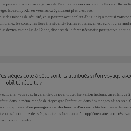
ous pouvez réserver un siège près de l'issue de secours sur les vols Iberia et Iberia
ièges Economy XL, où vous aurez également plus d'espace.
our des raisons de sécurité, vous pourrez occuper l'un d'eux uniquement si vous ne s
omprenez les consignes liées à la sécurité (écrites et orales, en espagnol ou en angla
ous devrez avoir plus de 12 ans, disposer de la force nécessaire pour pouvoir actionne
a situation l'exige.
l est impossible de
réserver ou occuper un
siège d'urgence
si :
 De par votre stature, votre complexion physique, votre âge ou votre maladie, vous 
 Vous avez besoin d'une rallonge de ceinture de sécurité.
es sièges côte à côte sont-ils attribués si l'on voyage a
 Vous êtes dans un état de grossesse avancée.
 mobilité réduite ?
 Vous voyagez avec d'autres personnes à votre charge, qui pourraient avoir besoin de
vec Iberia, vous avez la garantie que pour toute réservation incluant un enfant de
2
éfaut, dans la même rangée de sièges que l'enfant, ou dans des rangées adjacentes.
 Vous voyagez avec des animaux en cabine.
'accompagnateur d'un
passager avec des besoins d'accessibilité
lorsque ce dernier s
i vous sélectionnez des sièges qui entraînent un coût supplémentaire, cette réserva
 Vous prenez un médicament susceptible d'empêcher le respect de ces conditions.
era pas remboursable.
our plus d'informations, consultez la page de
Réservation de siège anticipée
.