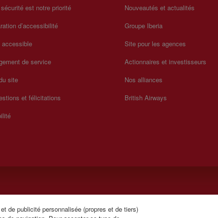
 sécurité est notre priorité
Nouveautés et actualités
ration d’accessibilité
Groupe Iberia
a accessible
Site pour les agences
gement de service
Actionnaires et investisseurs
du site
Nos alliances
stions et félicitations
British Airways
ilité
t de publicité personnalisée (propres et de tiers)
ançais). Du lundi au dimanche de 00h00 à 24h00 (anglais et espagnol)