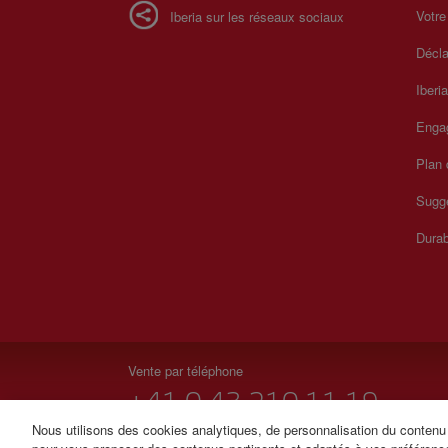
Votre
Iberia sur les réseaux sociaux
Décla
Iberi
Enga
Plan 
Sugge
Durab
Vente par téléphone
+41 0 43 210 11 19
Nous utilisons des cookies analytiques, de personnalisation du contenu e
Du lundi au dimanche de 09h00 à 20h00 (allemand et fr