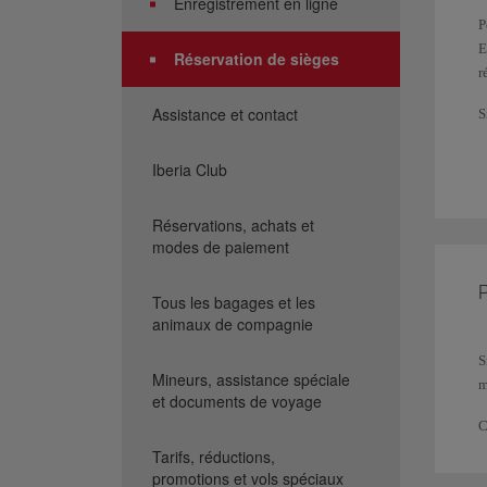
Enregistrement en ligne
P
E
Réservation de sièges
r
Assistance et contact
S
d
e
Iberia Club
S
Réservations, achats et
d
modes de paiement
V
P
r
Tous les bagages et les
e
animaux de compagnie
S
Mineurs, assistance spéciale
m
et documents de voyage
C
Tarifs, réductions,
promotions et vols spéciaux