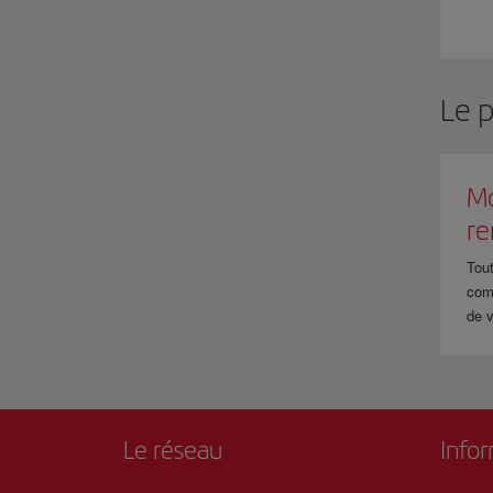
Le 
Mo
r
Tout
com
de v
Le réseau
Info