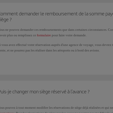
Comment demander le remboursement de la somme payée 
iège ?
ous ne pouvez demander ces remboursements que dans certaines circonstances. Con
avoir plus ou remplissez ce
formulaire
pour faire votre demande.
i vous avez effectué votre réservation auprès d'une agence de voyage, vous devrez 
ente, et ne pourrez pas les réaliser dans les aéroports ou à bord des avions.
e délai maximum de demande de remboursement est de 14 jours après la date du derni
oyen de paiement avec lequel vous avez payé la réservation de siège anticipée.
uis-je changer mon siège réservé à l'avance ?
ous pouvez à tout moment modifier les réservations de siège déjà réalisées et qui ne