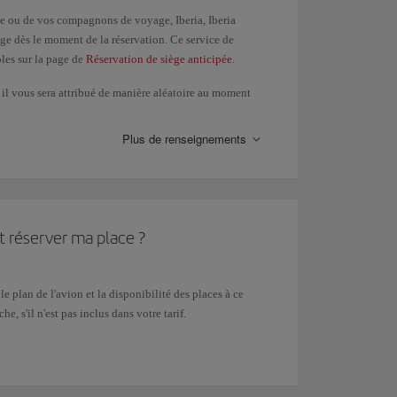
lle ou de vos compagnons de voyage, Iberia, Iberia
ège dès le moment de la réservation. Ce service de
bles sur la page de
Réservation de siège anticipée
.
 il vous sera attribué de manière aléatoire au moment
le et si des sièges sont disponibles côte à côte, nous
.
Plus de renseignements
 votre siège dans la rubrique
Gestion de réservations
et
 nécessitent pas de paiement, via l'option
Gestion de
et réserver ma place ?
sélection de siège jusqu'au moment de l'
Enregistrement
 le plan de l'avion et la disponibilité des places à ce
e, s'il n'est pas inclus dans votre tarif.