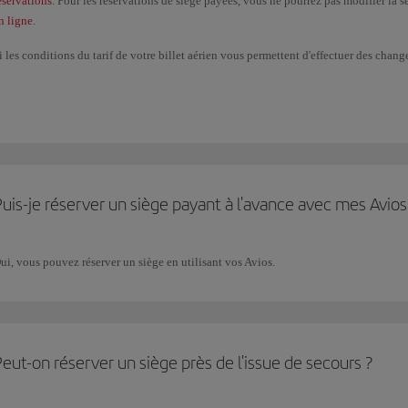
éservations
. Pour les réservations de siège payées, vous ne pourrez pas modifier la 
n ligne
.
i les conditions du tarif de votre billet aérien vous permettent d'effectuer des cha
ourrez sélectionner un siège équivalent pour le nouveau vol. Pour les réservations a
'est pas disponible ou si vous changez pour un siège au prix inférieur, la somme su
u siège sélectionné pour le nouveau vol supérieur, vous devrez payer la différence.
ayantes ne sont disponibles que dans certaines circonstances. Consultez la page de
uis-je réserver un siège payant à l'avance avec mes Avios
ui, vous pouvez réserver un siège en utilisant vos Avios.
eut-on réserver un siège près de l'issue de secours ?