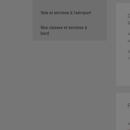
Vols et services à l'aéroport
s
Nos classes et services à
bord
V
s
S
v
L
m
P
V