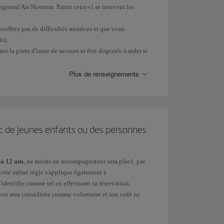
 Regional Air Nostrum. Parmi ceux-ci se trouvent les
ouffrez pas de difficultés motrices et que vous
is).
r la porte d'issue de secours et être disposée à aider si
Plus de renseignements
éprouvez des difficultés à vous déplacer rapidement.
vec de jeunes enfants ou des personnes
 votre aide en cas d'urgence.
 à 12 ans
, au moins un accompagnateur sera placé, par
 Cette même règle s'applique également à
'identifie comme tel en effectuant sa réservation.
tion sera considérée comme volontaire et son coût ne