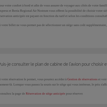
our votre confort à bord et afin de vous assurer de voyager aux côtés de votre fami
xpress et Iberia Regional Air Nostrum vous offrent la possibilité de choisir votre si
éservation anticipée est payant en fonction du tarif et selon les conditions consulta
i votre billet ne vous permet pas de sélectionner un siège sans coût supplémentaire,
e l’enregistrement (24 heures avant le départ du vol). Chaque fois que ce sera possib
ssaierons d'installer tous les clients d'une même réservation à côté les uns des autres
i vous avez déjà émis votre billet, vous pouvez consulter les conditions et réserver
ans
Enregistrement en ligne
.
ous pouvez à tout moment modifier les réservations de siège déjà réalisées et qui ne
uis-je consulter le plan de cabine de l'avion pour choisir 
éservations
. Pour les réservations de siège payées, vous ne pourrez pas modifier la 
n ligne
.
i votre réservation le permet, vous pourrez accéder à
Gestion de réservations
et voir
oment-là. Lorsque vous passez la souris sur le siège qui vous intéresse, le prix s'affich
onsultez la page de
Réservation de siège anticipée
pour réserver.