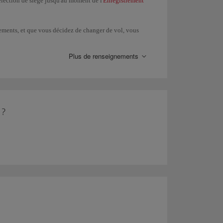
sélection de siège jusqu'au moment de l'
Enregistrement
ngements, et que vous décidez de changer de vol, vous
nticipées de siège payantes, si un siège équivalent
pplémentaire payée ne sera pas remboursée. Si le prix
Plus de renseignements
 Les remboursements des réservations de sièges
Réservation anticipée de sièges
.
 ?