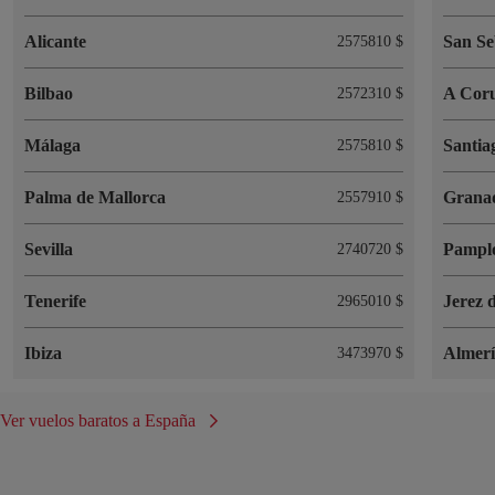
Alicante
San Se
2575810 $
Bilbao
A Cor
2572310 $
Málaga
Santia
2575810 $
Palma de Mallorca
Grana
2557910 $
Sevilla
Pampl
2740720 $
Tenerife
Jerez 
2965010 $
Ibiza
Almer
3473970 $
Ver vuelos baratos a España