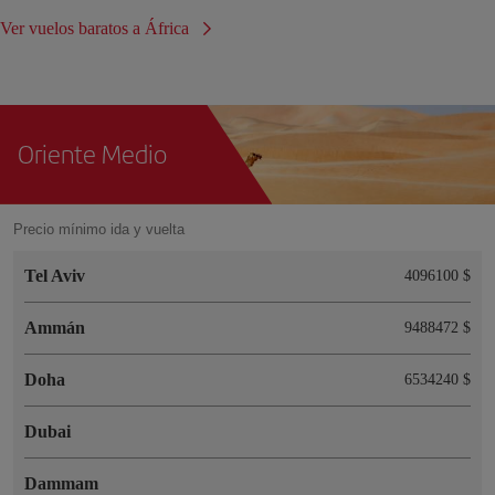
Ver vuelos baratos a África
Oriente Medio
Precio mínimo ida y vuelta
Tel Aviv
4096100 $
Ammán
9488472 $
Doha
6534240 $
Dubai
Dammam