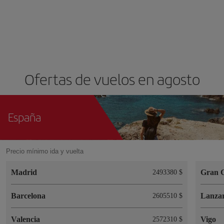
Ofertas de vuelos en agosto
España
Precio mínimo ida y vuelta
Madrid
Gran 
2493380 $
Barcelona
Lanzar
2605510 $
Valencia
Vigo
2572310 $