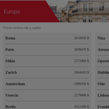
Europa
Precio mínimo ida y vuelta
Roma
Niza
2610050 $
París
Atena
2699470 $
Milán
Oport
2572960 $
Zurich
Dublí
2664410 $
Amsterdam
Oslo
2496950 $
Venecia
Lisboa
2579060 $
Berlín
Frankf
2622260 $