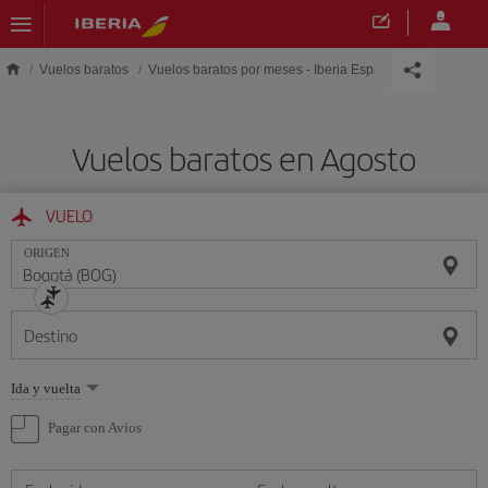
Saltar al contenido principal
Vuelos baratos
Vuelos baratos por meses - Iberia España
Vuelos baratos en Agosto
VUELO
ORIGEN
Destino
Seleccione
Ida y vuelta
una
opción
Pagar con Avios