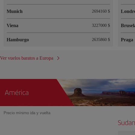
Munich
Londr
2694160 $
Viena
Brusel
3227000 $
Hamburgo
Praga
2635860 $
Ver vuelos baratos a Europa
América
Precio mínimo ida y vuelta
Sudam