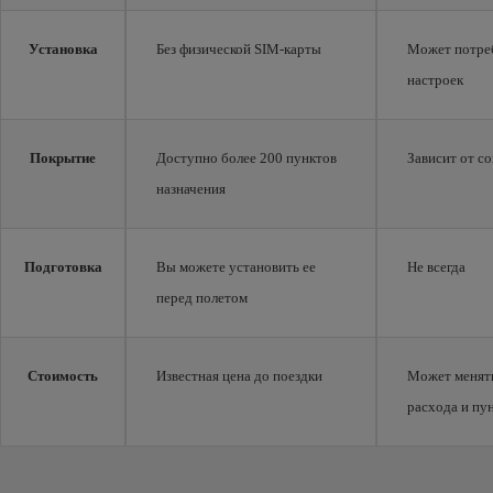
Установка
Без физической SIM-карты
Может потре
настроек
Покрытие
Доступно более 200 пунктов
Зависит от с
назначения
Подготовка
Вы можете установить ее
Не всегда
перед полетом
Стоимость
Известная цена до поездки
Может менять
расхода и пу