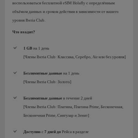
воспользоваться бесплатной eSIM Holafly с определённым
объёмом данных и сроком действия в зависимости от вашего
уровня Iberia Club.
Что входит?
1 GB
на 1 день
[Члены Iberia Club: Классика, Серебро, Air или без уровня]
Безлимитные данные
на
1 день
[Члены Iberia Club:
Золото
]
Безлимитные данные
в течение 2 дней
[Члены Iberia Club:
Платина, Платина Prime, Бесконечная,
Бесконечная Prime, Сингулар и Зенит
]
Доступно
с
7 дней до
Рейса в разделе