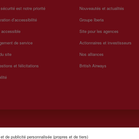
 sécurité est notre priorité
Nouveautés et actualités
ration d’accessibilité
Groupe Iberia
a accessible
Site pour les agences
gement de service
Actionnaires et investisseurs
du site
Nos alliances
stions et félicitations
British Airways
ilité
t de publicité personnalisée (propres et de tiers)
lundi au dimanche de 00h00 à 24h00 (anglais et espagnol).