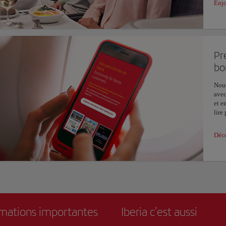
Enjo
Pr
bo
Nous
avec
et e
lire
Déco
rmations importantes
Iberia c'est aussi