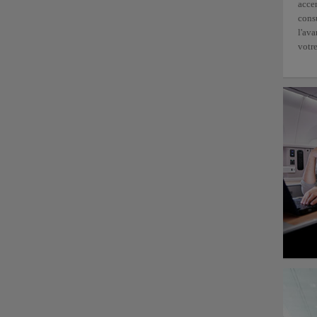
accen
consu
l'ava
votre