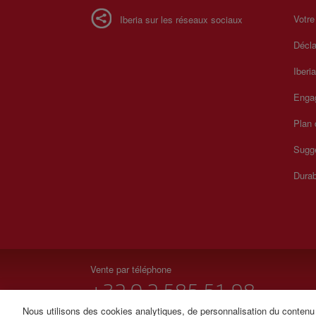
Votre
Iberia sur les réseaux sociaux
Décla
Iberi
Enga
Plan 
Sugge
Durab
Vente par téléphone
+32 0 2 585 51 98
Nous utilisons des cookies analytiques, de personnalisation du contenu e
Du lundi au dimanche de 09h00 à 20h00 (français). Du 