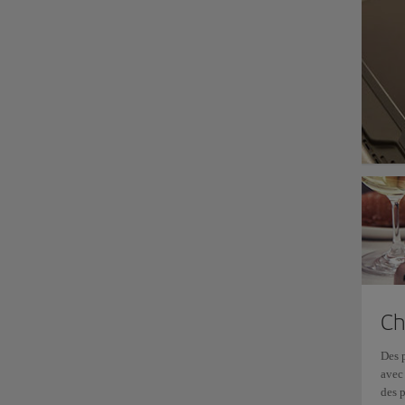
Ch
Des 
avec 
des p