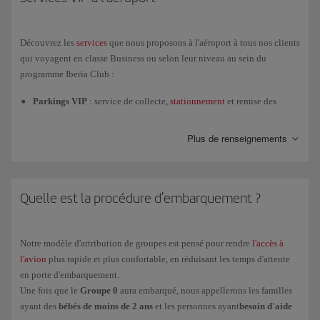
Les
liquides
(un litre maximum dans des contenants de 100 ml)
doivent se trouver dans un sac transparent, et passer dans le
scanner, séparés du reste des bagages. Vous devez également
Découvrez les
services
que nous proposons à l'aéroport à tous nos clients
mettre dans un autre plateau votre
ordinateur portable
et tout
qui voyagent en classe Business ou selon leur niveau au sein du
autre
appareil électrique
et/ou électronique
de grande taille
,
programme Iberia Club :
sans housse.
Parkings VIP
: service de collecte,
stationnement
et remise des
Si, pour des raisons de santé, vous portez des
implants
véhicules privés dans les aéroports de Madrid et Barcelone
stimulateurs cardiaques, implants cochléaires, etc.) ou des
dispositifs tels que des prothèses métalliques, vous devez en
Plus de renseignements
Comptoirs d’enregistrement réservés
: enregistrez vos bagages en
informer le personnel de sécurité avant de passer à travers les
tant que client Business, Iberia Plus Plata, Oro, Infinita ou Singular
portiques de détection des masses métalliques.
aux comptoirs qui vous sont réservés dans tout le réseau d’aéroports
où nous opérons
Quelle est la procédure d'embarquement ?
Accès rapide au contrôle de sécurité
: nous vous garantissons un
temps d'attente minimum aux contrôles de sécurité de l'aéroport,
grâce aux options
Fast Track
ou
Fast Lane
.
Notre modèle d'attribution de groupes est pensé pour rendre
l'accès à
En raison de travaux d'amélioration de l'accès rapide au contrôle de
l'avion
plus rapide et plus confortable, en réduisant les temps d'attente
sécurité, le
service Fast Lane du terminal T4 de l'aéroport Adolfo
en porte d'embarquement.
Suárez Madrid-Barajas
sera temporairement fermé à partir du 6
Une fois que le
Groupe 0
aura embarqué, nous appellerons les familles
novembre 2025. Les clients qui bénéficient de ce service peuvent
ayant des
bébés de moins de 2 ans
et les personnes ayant
besoin d'aide
toutefois continuer à utiliser le Fast Track jusqu'à la fin des travaux.