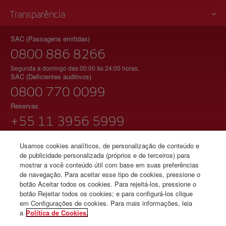
Transparência
SAC (Passagens emitidas)
0800 886 8266
Segunda a domingo das 00:00 às 24:00 horas.
SAC (Deficientes auditivos)
0800 770 0099
Reservas
+55 11 3956 5999
Segunda a sexta, das 9h às 18h (português).
Segunda a domingo, das 00h às 24h (espanhol)
Usamos cookies analíticos, de personalização de conteúdo e
de publicidade personalizada (próprios e de terceiros) para
Agência Nacional de Aviação Civil - Brasil
mostrar a você conteúdo útil com base em suas preferências
de navegação. Para aceitar esse tipo de cookies, pressione o
botão Aceitar todos os cookies. Para rejeitá-los, pressione o
botão Rejeitar todos os cookies; e para configurá-los clique
© Iberia 2026
em Configurações de cookies. Para mais informações, leia
a
Política de Cookies.