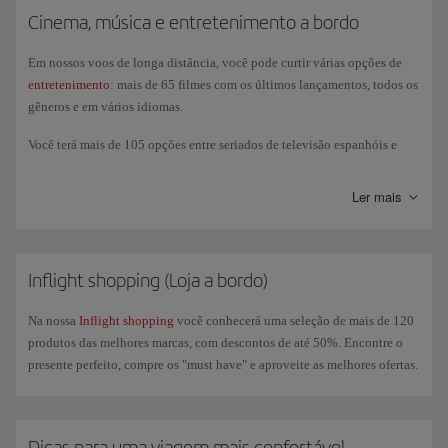
infantil, Kosher, muçulmano e hindu não vegetariano.
Cinema, música e entretenimento a bordo
Em nossos voos de longa distância, você pode curtir várias opções de
entretenimento
: mais de 65 filmes com os últimos lançamentos, todos os
gêneros e em vários idiomas.
Você terá mais de 105 opções entre seriados de televisão espanhóis e
internacionais, documentários e programas esportivos, tecnologia e
viagens, entre outros. E se preferir ouvir música, apresentamos-lhe mais
Ler mais
de 60 álbuns de discos clássicos e novos lançamentos, bem como uma
ampla variedade de audiolivros, podcasts e jogos; E ainda, un conector
USB (USB-C nos A350 Nova Geração) para carregar, ouvir e visualizar
seu próprio conteúdo.
Inflight shopping (Loja a bordo)
Em nossas aeronaves A350s de Nova Geração e nos A321XLR, você
Na nossa
Inflight shopping
você conhecerá uma seleção de mais de 120
pode desfrutar de entretenimento em nossas novas telas touch screen 4k
produtos das melhores marcas, com descontos de até 50%. Encontre o
maiores, com a possibilidade de conectar os seus próprios fones de
presente perfeito, compre os "must have" e aproveite as melhores ofertas.
ouvido sem fio usando o
bluetooth
.
Dicas para uma viagem mais confortável