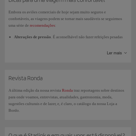
Embora os aviões comerciais de hoje sejam muito seguros e
confortáveis, as viagens podem se tornar mais saudáveis se seguirmos
uma série de
recomendações
:
Alterações de pressão
. É aconselhável não fazer refeições pesadas
ou flatulentas no dia anterior ao voo. Nossos menus a bordo não
incluem esses ingredientes desaconselháveis.
Ler mais
Umidade
. O fato de a umidade relativa na cabine ser menor que a
habitual pode causar alguma desidratação. Tente evitar café e álcool
no dia anterior à viagem e aumente a ingestão de líquidos durante o
Revista Ronda
voo.
Espaço e movimentos
. O espaço disponível no avião é reduzido e os
A última edição da nossa revista
Ronda
traz reportagens sobre destinos
movimentos são limitados. Não coloque os volumes de mão de forma
para onde voamos, entrevistas, atualidades, gastronomia, moda,
que impeçam a livre movimentação das pernas e procure usar roupas
sugestões culturais e de lazer, e, é claro, o catálogo da nossa Loja a
confortáveis e folgadas.
Bordo.
O que é Starlink e em quais voos está disponível?