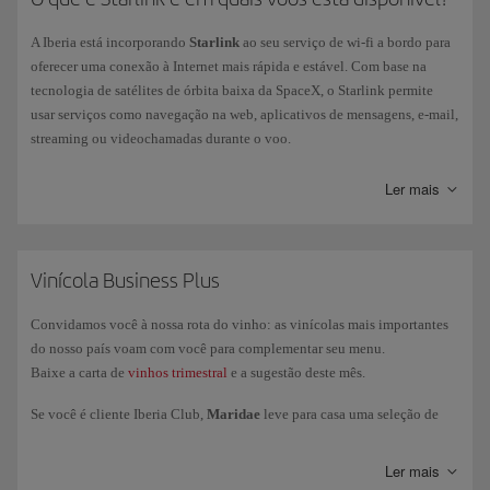
A Iberia está incorporando
Starlink
ao seu serviço de wi-fi a bordo para
oferecer uma conexão à Internet mais rápida e estável. Com base na
tecnologia de satélites de órbita baixa da SpaceX, o Starlink permite
usar serviços como navegação na web, aplicativos de mensagens, e-mail,
streaming ou videochamadas durante o voo.
No momento, o Starlink está disponível apenas em um número
Ler mais
limitado de aviões da Iberia
, portanto nem todos os voos contam com
esse serviço. A instalação será ampliada progressivamente para o restante
da frota.
Vinícola Business Plus
Você pode consultar como se conectar, as condições do serviço e todas
as informações na
a página do Starlink
.
Convidamos você à nossa rota do vinho: as vinícolas mais importantes
do nosso país voam com você para complementar seu menu.
Baixe a carta de
vinhos trimestral
e a sugestão deste mês.
Se você é cliente Iberia Club,
Maridae
leve para casa uma seleção de
vinhos exclusiva, reservada para a nossa Classe Business e Salas VIP.
Enviamos seus pedidos para Espanha, Portugal, França, Itália e
Ler mais
Alemanha.