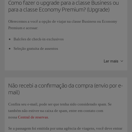
reserva será cancelada automaticamente assim que o período de tempo
Como fazer o upgrade para a classe Business ou
máximo expirar.
para a classe Economy Premium? (Upgrade)
Você pode usar esse serviço em países nos quais estiver disponível, nos
Oferecemos a você a opção de viajar na classe Business ou Economy
voos do Grupo Iberia
(operados pela Iberia, Iberia Express ou Air
Premium e acessar:
Nostrum), em voos com
código compartilhado com a British Airways
e
em reservas que incluam voos de ambas as companhias. Lembre-se de
Balcões de check-in exclusivos
que você deverá fazer a reserva com
mais de cinco dias de antecedência
Seleção gratuita de assentos
em relação ao horário de partida do voo.
Fast Track (para classe Business)
Ler mais
Em alguns países, as condições de compra não permitem que os bilhetes
Acesso a sala VIP (para classe Business)<
sejam emitidos automaticamente. Nestes casos, siga as instruções
mencionadas no processo de compra.
Todos os serviços Business a bordo: gastronomia, espaço de assentos,
etc.
Não recebi a confirmação da compra (envio por e-
Consulte a nossa página de informações sobre a
Pré-reserva
do seu país.
mail)
Prioridade na entrega de bagagem
Confira seu e-mail, pode ser que tenha sido considerado spam. Se
também não estiver na caixa de spam, entre em contato com
Você saberá, após a aquisição da sua passagem em classe Economy e a
nossa
Central de reservas
.
partir do Gerenciamento de reservas ou do Check-in, se é elegível a
optar por uma classe superior. Conheça as diferentes alternativas que lhe
Se a passagem foi emitida por uma agência de viagens, você deve entrar