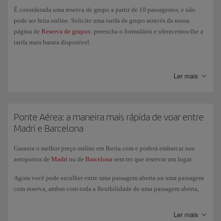
É considerada uma reserva de grupo a partir de 10 passageiros, e não
pode ser feita online. Solicite uma tarifa de grupo através da nossa
página de
Reserva de grupos
: preencha o formulário e oferecemos-lhe a
tarifa mais barata disponível.
Você também pode fazê-lo através da nossa
Central de Reservas
.
Ler mais
Ponte Aérea: a maneira mais rápida de voar entre
Madri e Barcelona
Garanta o melhor preço online em Iberia.com e poderá embarcar nos
aeroportos de
Madri
ou de
Barcelona
sem ter que reservar um lugar.
Agora você pode escolher entre uma passagem aberta ou uma passagem
com reserva, ambas com toda a flexibilidade de uma passagem aberta,
incluindo alterações gratuitas ilimitadas e seleção gratuita de assentos.
No caso de uma passagem com reserva, você poderá garantir o seu lugar
Ler mais