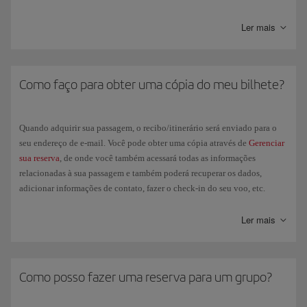
oferecemos de
Upgrade
.
em contato com ela.
Ler mais
Como faço para obter uma cópia do meu bilhete?
Quando adquirir sua passagem, o recibo/itinerário será enviado para o
seu endereço de e-mail. Você pode obter uma cópia através de
Gerenciar
sua reserva
, de onde você também acessará todas as informações
relacionadas à sua passagem e também poderá recuperar os dados,
adicionar informações de contato, fazer o check-in do seu voo, etc.
No dia do voo, bastará apresentar um documento oficial de
Ler mais
comprovação de identidade.
Se a sua passagem tiver sido emitida por uma agência de viagens, entre
em contato diretamente com ela.
Como posso fazer uma reserva para um grupo?