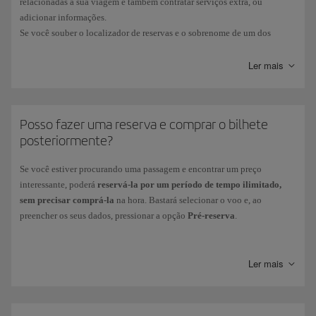
relacionadas à sua viagem e também contratar serviços extra, ou
adicionar informações.
Se você souber o localizador de reservas e o sobrenome de um dos
passageiros, não precisará se identificar. E se acessar através da sua área
pessoal, poderá gerenciar todas as suas reservas.
Ler mais
Posso fazer uma reserva e comprar o bilhete
posteriormente?
Se você estiver procurando uma passagem e encontrar um preço
interessante, poderá
reservá-la por um período de tempo ilimitado,
sem precisar comprá-la
na hora. Bastará selecionar o voo e, ao
preencher os seus dados, pressionar a opção
Pré-reserva
.
Dessa forma, o preço da sua passagem ficará bloqueado pelo período de
tempo exibido, e você poderá concluir a compra do bilhete dentro desse
Ler mais
prazo acessando
Gerencie sua reserva
com seu código de reserva.
Doze horas antes
de o prazo da pré-reserva expirar, você irá receber um
e-mail
como lembrete. Se você não estiver mais interessado, sua pré-