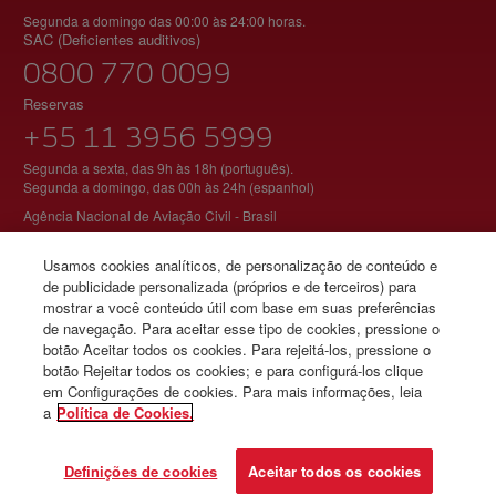
Segunda a domingo das 00:00 às 24:00 horas.
SAC (Deficientes auditivos)
0800 770 0099
Reservas
+55 11 3956 5999
Segunda a sexta, das 9h às 18h (português).
Segunda a domingo, das 00h às 24h (espanhol)
Agência Nacional de Aviação Civil - Brasil
Usamos cookies analíticos, de personalização de conteúdo e
de publicidade personalizada (próprios e de terceiros) para
© Iberia 2026
mostrar a você conteúdo útil com base em suas preferências
de navegação. Para aceitar esse tipo de cookies, pressione o
botão Aceitar todos os cookies. Para rejeitá-los, pressione o
botão Rejeitar todos os cookies; e para configurá-los clique
em Configurações de cookies. Para mais informações, leia
a
Política de Cookies.
Definições de cookies
Aceitar todos os cookies