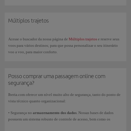
no voo a partir do momento da compra. Voos abertos e com reserva são
combináveis entre si. Se a passagem estiver aberta, também poderá fazer
alterações na reserva e obter os cartões de embarque desde o dia anterior
ao voo até 60 minutos antes da partida, pela web ou no nosso App.
Múltiplos trajetos
Consulte os
horários
da Ponte Aérea para poder comprar a sua passagem
ou confirmar o seu voo.
Acesse o buscador da nossa página de
Múltiplos trajetos
e reserve seus
voos para vários destinos; para que possa personalizar o seu itinerário
voo a voo, para maior conforto.
Posso comprar uma passagem online com
segurança?
Iberia.com oferece um nível muito alto de segurança, tanto do ponto de
vista técnico quanto organizacional:
• Segurança no
armazenamento dos dados
. Nossas bases de dados
possuem um sistema robusto de controle de acesso, bem como os
mecanismos correspondentes de registro de atividades. Os números dos