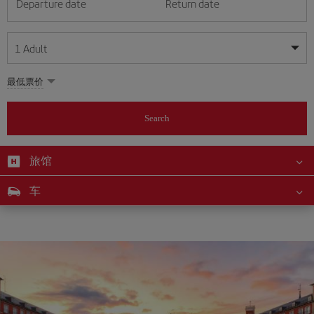
Departure date
Return date
1
Adult
My dates are flexible
My dates are flexible
最低票价
1
+
Adult
August
August
2026
2026
From 24 years of age up until turning 65
Search
Lunes
Lunes
Martes
Martes
Miércoles
Miércoles
Jueves
Jueves
Viernes
Viernes
Sábado
Sábado
Domingo
Domingo
Su
Su
Mo
Mo
Tu
Tu
We
We
Th
Th
Fr
Fr
Sa
Sa
0
+
Child
From 2 years of age up until turning 11
旅馆
1
1
2
2
3
3
4
4
5
5
6
6
7
7
8
8
0
+
Infant
车
9
9
10
10
11
11
12
12
13
13
14
14
15
15
Up until turning 2 years of age
16
16
17
17
18
18
19
19
20
20
21
21
22
22
23
23
24
24
25
25
26
26
27
27
28
28
29
29
30
30
31
31