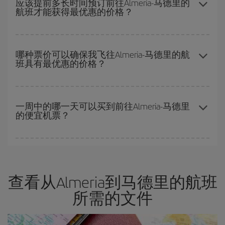
应该提前多长时间预订前往Almeria-马德里的
航班才能获得最优惠的价格？
旺季。 此外，特别是如果计划周末出游，机票
越早
购买越便宜。
越早预订
航班，价格越实惠。 价格取决于航班上剩余的座位数量以
及最便宜的票价（经济舱）是否有售或即将售完。 因此，提前购买
哪种票价可以确保我飞往Almeria-马德里的航
班具有最优惠的价格？
是获得
廉价航班
的
关键
。
在 Iberia，我们会根据您的旅行需求提供不同的票价，以保证您能
够获得最优惠的价格。 基本票价可确保您获得最便宜的航班。
一周中的哪一天可以买到前往Almeria-马德里
的便宜机票？
一周中的任何一天都有廉价航班。 寻找最佳价格的关键是要有
预见
性和灵活性
。通常
越早
预订机票越便宜。 此外，在搜索航班时对旅
行的日期和时间不太严苛，就能够
选到更便宜的价格。
查看从Almeria到马德里的航班
所需的文件