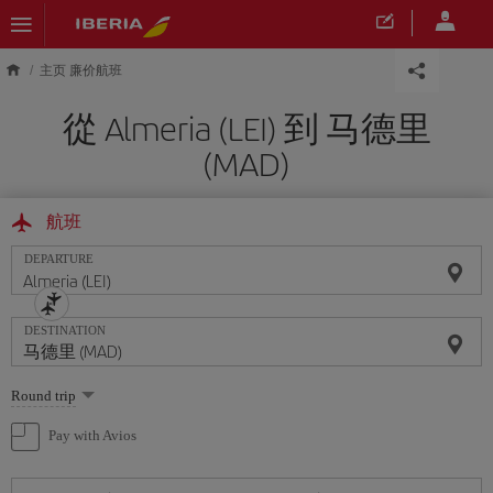
Skip to main content
主页 廉价航班
從 Almeria (LEI) 到 马德里
(MAD)
航班
DEPARTURE
DESTINATION
Select
Round trip
one
option
Pay with Avios