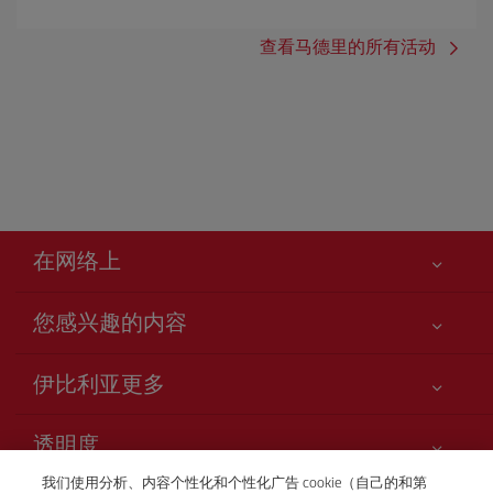
查看马德里的所有活动
在网络上
您感兴趣的内容
您的安全至关重要
伊比利亚更多
网站访问声明
新闻更新
服务承诺
透明度
Iberia Group
网站地图
我们使用分析、内容个性化和个性化广告 cookie（自己的和第
法律信息
股东和投资者