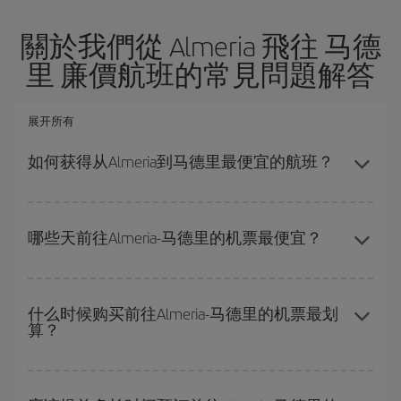
關於我們從 Almeria 飛往 马德
里 廉價航班的常見問題解答
展开所有
如何获得从Almeria到马德里最便宜的航班？
避开旺季、提前购票、灵活选择往返的日期和时间，都可以节省从
Almeria到马德里-dest的购票费用并获得最便宜的机票。
哪些天前往Almeria-马德里的机票最便宜？
要想知道哪一天出发更便宜，只需在我们的
廉价航班搜索引擎
上查
询即可。 告诉我们您的始发地、目的地和旅行日期。 我们将向您展
什么时候购买前往Almeria-马德里的机票最划
算？
示最便宜的航班，不仅是
您查询的航班，还有附近几天的航班
（包
括去程和回程），以便找到最优惠的航班。 此外，您还可以查看我
们每天提供的不同航班选项：有些
时段
可能会为您节省更多的购票
在
旺季以外的时段
旅行，可以获得最便宜的机票。 尽管这取决于您
费用。
要前往的目的地，但一般来说，圣诞节、复活节和学校假期是旅游