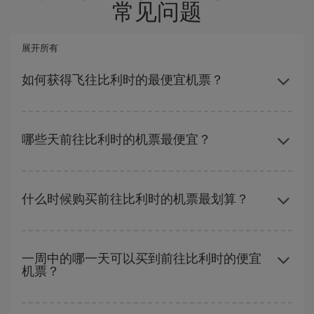
常见问题
展开所有
如何获得飞往比利时的最便宜机票？
避开旺季、提前购票、灵活选择往返的日期和时间，都可以节省购
票费用并获得最便宜的机票。 此外，如果还没有决定旅行目的地，
哪些天前往比利时的机票最便宜？
可以查看我们的优惠，使自己从中受到启发：您一定会找到最便宜
的航班。
要想知道哪一天出发更便宜，只需在我们的
廉价航班搜索引擎
上查
询即可。 告诉我们您的始发地、目的地和旅行日期。 我们将向您展
什么时候购买前往比利时的机票最划算？
示最便宜的航班，不仅是
您查询的航班，还有附近几天的航班
（包
括去程和回程），以便找到最优惠的航班。 此外，您还可以查看我
在
旺季以外的时段
旅行，可以获得最便宜的机票。 尽管这取决于您
们每天提供的不同航班选项：有些
时段
可能会为您节省更多的购票
要前往的目的地，但一般来说，圣诞节、复活节和学校假期是旅游
费用。
一周中的哪一天可以买到前往比利时的便宜
机票？
旺季。 此外，特别是如果计划周末出游，机票
越早
购买越便宜。
一周中的任何一天都有廉价航班。 寻找最佳价格的关键是要有
预见