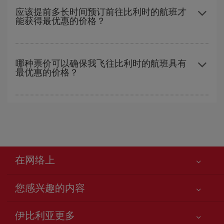
性和灵活性
。通常
越早
预订机票越便宜。 此外，在搜索航班时对旅
应该提前多长时间预订前往比利时的航班才
能获得最优惠的价格？
行的日期和时间不太严苛，就能够
选到更便宜的价格。
越早预订
航班，价格越实惠。 价格取决于航班上剩余的座位数量以
及最便宜的票价（经济舱）是否有售或即将售完。 因此，提前购买
哪种票价可以确保我飞往比利时的航班具有
最优惠的价格？
是获得
廉价航班
的
关键
。
在 Iberia，我们会根据您的旅行需求提供不同的票价，以保证您能
够获得最优惠的价格。 基本票价可确保您获得最便宜的航班。
在网络上
您感兴趣的内容
您的安全至关重要
伊比利亚更多
网站访问声明