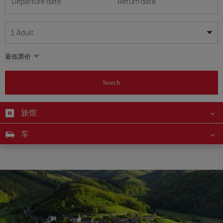
Departure date
Return date
1
Adult
My dates are flexible
My dates are flexible
最低票价
1
+
Adult
August
August
2026
2026
From 24 years of age up until turning 65
Search
Lunes
Lunes
Martes
Martes
Miércoles
Miércoles
Jueves
Jueves
Viernes
Viernes
Sábado
Sábado
Domingo
Domingo
Su
Su
Mo
Mo
Tu
Tu
We
We
Th
Th
Fr
Fr
Sa
Sa
0
+
Child
From 2 years of age up until turning 11
旅馆
1
1
2
2
3
3
4
4
5
5
6
6
7
7
8
8
0
+
Infant
车
9
9
10
10
11
11
12
12
13
13
14
14
15
15
Up until turning 2 years of age
16
16
17
17
18
18
19
19
20
20
21
21
22
22
23
23
24
24
25
25
26
26
27
27
28
28
29
29
30
30
31
31