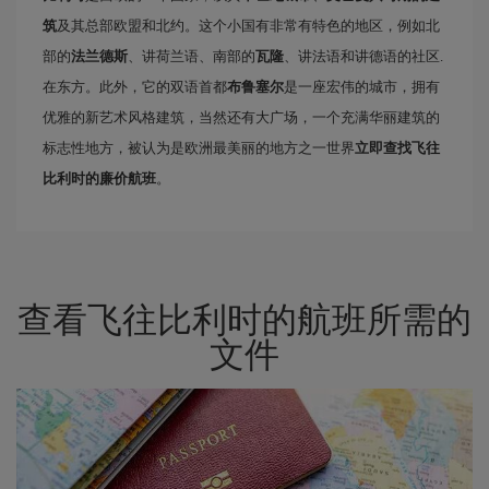
筑
及其总部欧盟和北约。这个小国有非常有特色的地区，例如北
部的
法兰德斯
、讲荷兰语、南部的
瓦隆
、讲法语和讲德语的社区.
在东方。此外，它的双语首都
布鲁塞尔
是一座宏伟的城市，拥有
优雅的新艺术风格建筑，当然还有大广场，一个充满华丽建筑的
标志性地方，被认为是欧洲最美丽的地方之一世界
立即查找飞往
比利时的廉价航班
。
查看飞往比利时的航班所需的
文件