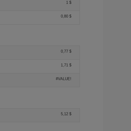
1 $
0,80 $
0,77 $
1,71 $
#VALUE!
5,12 $