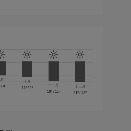
九月
十月
十一月
º
/
8º
十二月
16º
/
9º
19º
/
11º
21º
/
12º