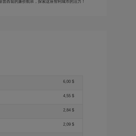
塞普西翁的廉价航班，探索这座智利城市的活力！
6,00 $
4,55 $
2,84 $
2,09 $