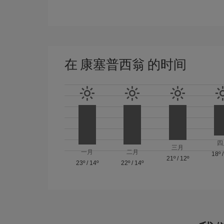
在 康塞普西翁 的时间
四
三月
一月
二月
18º
21º
/
12º
23º
/
14º
22º
/
14º