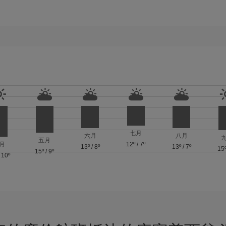
七月
六月
八月
五月
月
12º
/
7º
13º
/
8º
13º
/
7º
15
15º
/
9º
/
10º