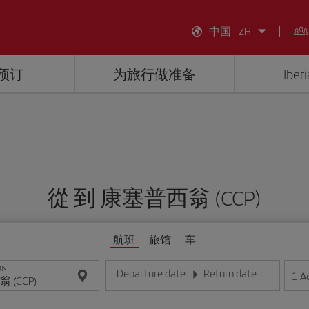
中国 - ZH
预订
为旅行做准备
Ibe
從 到 康塞普西翁 (CCP)
航班
旅馆
车
ON
Departure date
Return date
1
A
请输入日期，格式为日/月/年
请输入日期，格式为日/月/年