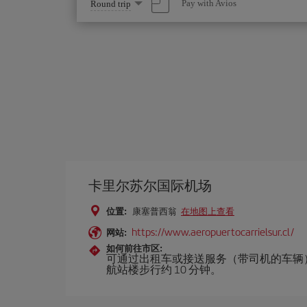
Select
Pay with Avios
Round trip
one
option
卡里尔苏尔国际机场
位置:
康塞普西翁
在地图上查看
https://www.aeropuertocarrielsur.cl/
网站:
如何前往市区:
可通过出租车或接送服务（带司机的车辆）
航站楼步行约 10 分钟。