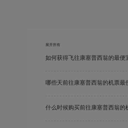
展开所有
如何获得飞往康塞普西翁的最便
避开旺季、提前购票、灵活选择往返的日期和时间
您一定会找到最便宜的航班。
哪些天前往康塞普西翁的机票最
要想知道哪一天出发更便宜，只需在我们的
廉价航
附近几天的航班
（包括去程和回程），以便找到最
什么时候购买前往康塞普西翁的
在
旺季以外的时段
旅行，可以获得最便宜的机票。