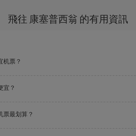
飛往 康塞普西翁 的有用資訊
宜机票？
，都可以节省购票费用并获得最便宜的机票。 此外，如果还没有决定旅行目的
便宜？
班搜索引擎
上查询即可。 告诉我们您的始发地、目的地和旅行日期。 我们将
优惠的航班。 此外，您还可以查看我们每天提供的不同航班选项：有些
时段
可
机票最划算？
 尽管这取决于您要前往的目的地，但一般来说，圣诞节、复活节和学校假期是