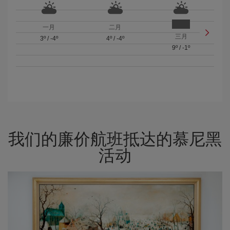
一月
二月
三月
3º
/
-4º
4º
/
-4º
9º
/
-1º
我们的廉价航班抵达的慕尼黑
活动