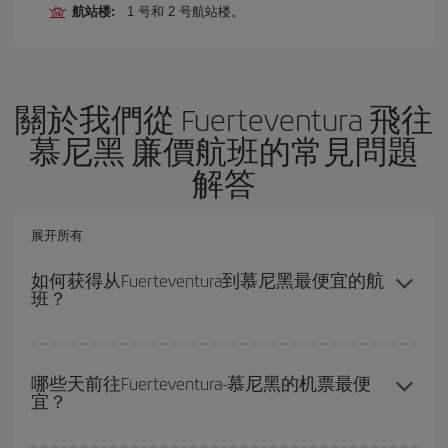
航站楼:
1 号和 2 号航站楼。
關於我們從 Fuerteventura 飛往
慕尼黑 廉價航班的常見問題
解答
展开所有
如何获得从Fuerteventura到慕尼黑最便宜的航
班？
避开旺季、提前购票、灵活选择往返的日期和时间，都可以节省从
Fuerteventura到慕尼黑-dest的购票费用并获得最便宜的机票。
哪些天前往Fuerteventura-慕尼黑的机票最便
宜？