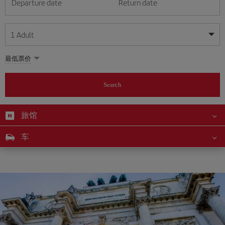
Departure date
Return date
1
Adult
My dates are flexible
My dates are flexible
最低票价
1
+
Adult
August
August
2026
2026
From 24 years of age up until turning 65
Search
Lunes
Lunes
Martes
Martes
Miércoles
Miércoles
Jueves
Jueves
Viernes
Viernes
Sábado
Sábado
Domingo
Domingo
Su
Su
Mo
Mo
Tu
Tu
We
We
Th
Th
Fr
Fr
Sa
Sa
0
+
Child
From 2 years of age up until turning 11
旅馆
1
1
2
2
3
3
4
4
5
5
6
6
7
7
8
8
0
+
Infant
车
9
9
10
10
11
11
12
12
13
13
14
14
15
15
Up until turning 2 years of age
16
16
17
17
18
18
19
19
20
20
21
21
22
22
23
23
24
24
25
25
26
26
27
27
28
28
29
29
30
30
31
31