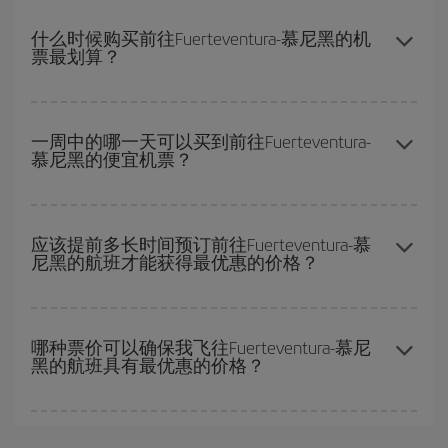
要想知道哪一天出发更便宜，只需在我们的
廉价航班搜索引擎
上查
询即可。 告诉我们您的始发地、目的地和旅行日期。 我们将向您展
什么时候购买前往Fuerteventura-慕尼黑的机
票最划算？
示最便宜的航班，不仅是
您查询的航班，还有附近几天的航班
（包
括去程和回程），以便找到最优惠的航班。 此外，您还可以查看我
们每天提供的不同航班选项：有些
时段
可能会为您节省更多的购票
在
旺季以外的时段
旅行，可以获得最便宜的机票。 尽管这取决于您
费用。
要前往的目的地，但一般来说，圣诞节、复活节和学校假期是旅游
一周中的哪一天可以买到前往Fuerteventura-
慕尼黑的便宜机票？
旺季。 此外，特别是如果计划周末出游，机票
越早
购买越便宜。
一周中的任何一天都有廉价航班。 寻找最佳价格的关键是要有
预见
性和灵活性
。通常
越早
预订机票越便宜。 此外，在搜索航班时对旅
应该提前多长时间预订前往Fuerteventura-慕
尼黑的航班才能获得最优惠的价格？
行的日期和时间不太严苛，就能够
选到更便宜的价格。
越早预订
航班，价格越实惠。 价格取决于航班上剩余的座位数量以
及最便宜的票价（经济舱）是否有售或即将售完。 因此，提前购买
哪种票价可以确保我飞往Fuerteventura-慕尼
黑的航班具有最优惠的价格？
是获得
廉价航班
的
关键
。
在 Iberia，我们会根据您的旅行需求提供不同的票价，以保证您能
够获得最优惠的价格。 基本票价可确保您获得最便宜的航班。