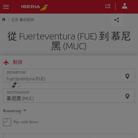
Skip to main content
主页 廉价航班
從 Fuerteventura (FUE) 到 慕尼
黑 (MUC)
航班
DEPARTURE
DESTINATION
Select
Round trip
one
option
Pay with Avios