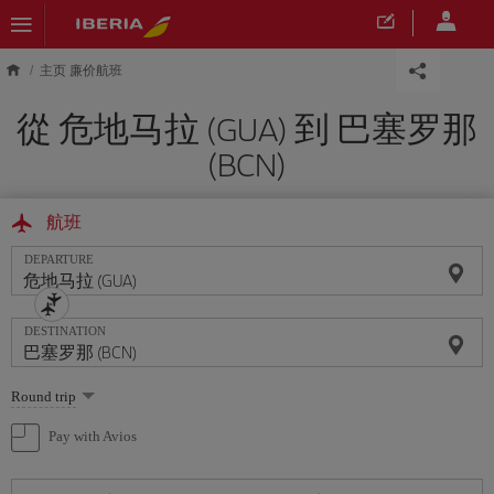
Skip to main content
主页 廉价航班
從 危地马拉 (GUA) 到 巴塞罗那
(BCN)
航班
DEPARTURE
DESTINATION
Select
Round trip
one
option
Pay with Avios