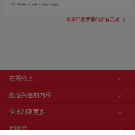
E - Teatre Apolo - Barcelona
查看巴塞罗那的所有活动
在网络上
您感兴趣的内容
您的安全至关重要
伊比利亚更多
网站访问声明
新闻更新
服务承诺
透明度
Iberia Group
网站地图