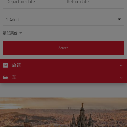
Departure date
Return date
1
Adult
My dates are flexible
My dates are flexible
最低票价
1
+
Adult
August
August
2026
2026
From 24 years of age up until turning 65
Search
Lunes
Lunes
Martes
Martes
Miércoles
Miércoles
Jueves
Jueves
Viernes
Viernes
Sábado
Sábado
Domingo
Domingo
Su
Su
Mo
Mo
Tu
Tu
We
We
Th
Th
Fr
Fr
Sa
Sa
0
+
Child
From 2 years of age up until turning 11
旅馆
1
1
2
2
3
3
4
4
5
5
6
6
7
7
8
8
0
+
Infant
车
9
9
10
10
11
11
12
12
13
13
14
14
15
15
Up until turning 2 years of age
16
16
17
17
18
18
19
19
20
20
21
21
22
22
23
23
24
24
25
25
26
26
27
27
28
28
29
29
30
30
31
31