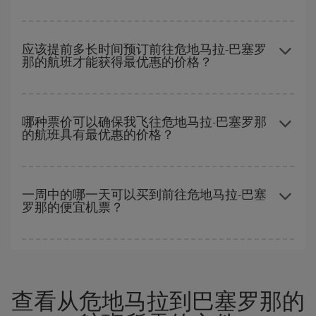
要想知道哪一天出发更便宜，只需在我们的
廉价航班搜索引擎
上查
询即可。 告诉我们您的始发地、目的地和旅行日期。 我们将向您展
应该提前多长时间预订前往危地马拉-巴塞罗
那的航班才能获得最优惠的价格？
示最便宜的航班，不仅是
您查询的航班，还有附近几天的航班
（包
括去程和回程），以便找到最优惠的航班。 此外，您还可以查看我
们每天提供的不同航班选项：有些
时段
可能会为您节省更多的购票
越早预订
航班，价格越实惠。 价格取决于航班上剩余的座位数量以
费用。
及最便宜的票价（经济舱）是否有售或即将售完。 因此，提前购买
哪种票价可以确保我飞往危地马拉-巴塞罗那
的航班具有最优惠的价格？
是获得
廉价航班
的
关键
。
在 Iberia，我们会根据您的旅行需求提供不同的票价，以保证您能
够获得最优惠的价格。 基本票价可确保您获得最便宜的航班。
一周中的哪一天可以买到前往危地马拉-巴塞
罗那的便宜机票？
一周中的任何一天都有廉价航班。 寻找最佳价格的关键是要有
预见
性和灵活性
。通常
越早
预订机票越便宜。 此外，在搜索航班时对旅
行的日期和时间不太严苛，就能够
选到更便宜的价格。
查看从危地马拉到巴塞罗那的