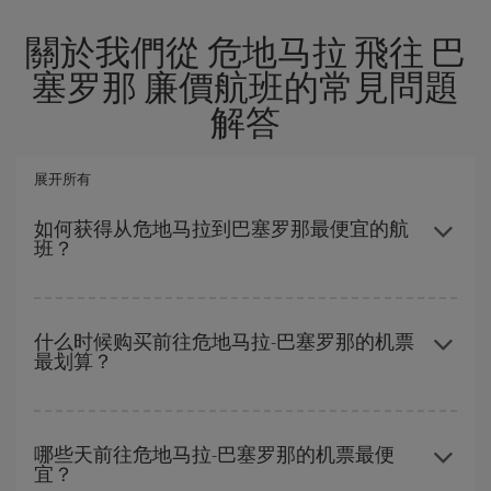
關於我們從 危地马拉 飛往 巴
塞罗那 廉價航班的常見問題
解答
展开所有
如何获得从危地马拉到巴塞罗那最便宜的航
班？
避开旺季、提前购票、灵活选择往返的日期和时间，都可以节省从
危地马拉到巴塞罗那-dest的购票费用并获得最便宜的机票。
什么时候购买前往危地马拉-巴塞罗那的机票
最划算？
在
旺季以外的时段
旅行，可以获得最便宜的机票。 尽管这取决于您
要前往的目的地，但一般来说，圣诞节、复活节和学校假期是旅游
哪些天前往危地马拉-巴塞罗那的机票最便
宜？
旺季。 此外，特别是如果计划周末出游，机票
越早
购买越便宜。