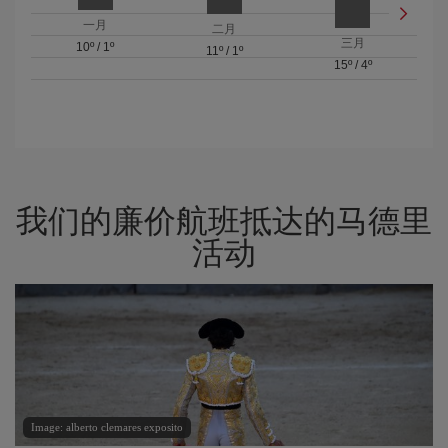
一月
二月
三月
10º
/
1º
11º
/
1º
15º
/
4º
我们的廉价航班抵达的马德里
活动
Image: alberto clemares exposito