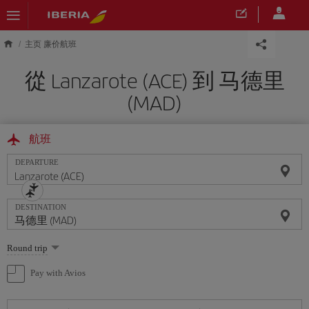
Skip to main content
主页 廉价航班
從 Lanzarote (ACE) 到 马德里
(MAD)
航班
DEPARTURE
DESTINATION
Select
Round trip
one
option
Pay with Avios