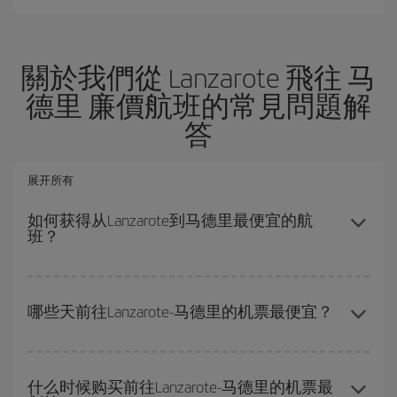
關於我們從 Lanzarote 飛往 马
德里 廉價航班的常見問題解
答
展开所有
如何获得从Lanzarote到马德里最便宜的航
班？
避开旺季、提前购票、灵活选择往返的日期和时间，都可以节省从
Lanzarote到马德里-dest的购票费用并获得最便宜的机票。
哪些天前往Lanzarote-马德里的机票最便宜？
要想知道哪一天出发更便宜，只需在我们的
廉价航班搜索引擎
上查
询即可。 告诉我们您的始发地、目的地和旅行日期。 我们将向您展
什么时候购买前往Lanzarote-马德里的机票最