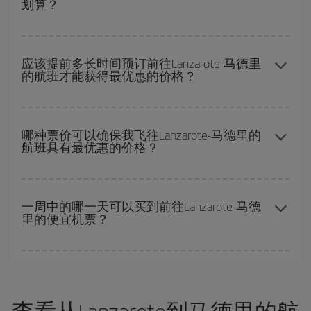
划算？
示最便宜的航班，不仅是
您查询的航班，还有附近几天的航班
（包
括去程和回程），以便找到最优惠的航班。 此外，您还可以查看我
们每天提供的不同航班选项：有些
时段
可能会为您节省更多的购票
在
旺季以外的时段
旅行，可以获得最便宜的机票。 尽管这取决于您
费用。
要前往的目的地，但一般来说，圣诞节、复活节和学校假期是旅游
应该提前多长时间预订前往Lanzarote-马德里
的航班才能获得最优惠的价格？
旺季。 此外，特别是如果计划周末出游，机票
越早
购买越便宜。
越早预订
航班，价格越实惠。 价格取决于航班上剩余的座位数量以
及最便宜的票价（经济舱）是否有售或即将售完。 因此，提前购买
哪种票价可以确保我飞往Lanzarote-马德里的
航班具有最优惠的价格？
是获得
廉价航班
的
关键
。
在 Iberia，我们会根据您的旅行需求提供不同的票价，以保证您能
够获得最优惠的价格。 基本票价可确保您获得最便宜的航班。
一周中的哪一天可以买到前往Lanzarote-马德
里的便宜机票？
一周中的任何一天都有廉价航班。 寻找最佳价格的关键是要有
预见
性和灵活性
。通常
越早
预订机票越便宜。 此外，在搜索航班时对旅
行的日期和时间不太严苛，就能够
选到更便宜的价格。