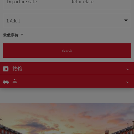
Departure date
Return date
1
Adult
My dates are flexible
My dates are flexible
最低票价
1
+
Adult
August
August
2026
2026
From 24 years of age up until turning 65
Search
Lunes
Lunes
Martes
Martes
Miércoles
Miércoles
Jueves
Jueves
Viernes
Viernes
Sábado
Sábado
Domingo
Domingo
Su
Su
Mo
Mo
Tu
Tu
We
We
Th
Th
Fr
Fr
Sa
Sa
0
+
Child
From 2 years of age up until turning 11
旅馆
1
1
2
2
3
3
4
4
5
5
6
6
7
7
8
8
0
+
Infant
车
9
9
10
10
11
11
12
12
13
13
14
14
15
15
Up until turning 2 years of age
16
16
17
17
18
18
19
19
20
20
21
21
22
22
23
23
24
24
25
25
26
26
27
27
28
28
29
29
30
30
31
31