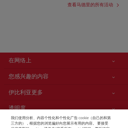
查看马德里的所有活动
在网络上
您感兴趣的内容
您的安全至关重要
伊比利亚更多
网站访问声明
新闻更新
服务承诺
透明度
Iberia Group
网站地图
我们使用分析、内容个性化和个性化广告 cookie（自己的和第
法律信息
股东和投资者
客户服务中心
三方的），根据您的浏览偏好向您展示有用的内容。 要接受
运输条件