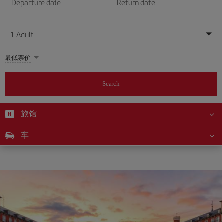
Departure date
Return date
1
Adult
My dates are flexible
My dates are flexible
最低票价
1
+
Adult
August
August
2026
2026
From 24 years of age up until turning 65
Search
Lunes
Lunes
Martes
Martes
Miércoles
Miércoles
Jueves
Jueves
Viernes
Viernes
Sábado
Sábado
Domingo
Domingo
Su
Su
Mo
Mo
Tu
Tu
We
We
Th
Th
Fr
Fr
Sa
Sa
0
+
Child
From 2 years of age up until turning 11
旅馆
1
1
2
2
3
3
4
4
5
5
6
6
7
7
8
8
0
+
Infant
车
9
9
10
10
11
11
12
12
13
13
14
14
15
15
Up until turning 2 years of age
16
16
17
17
18
18
19
19
20
20
21
21
22
22
23
23
24
24
25
25
26
26
27
27
28
28
29
29
30
30
31
31