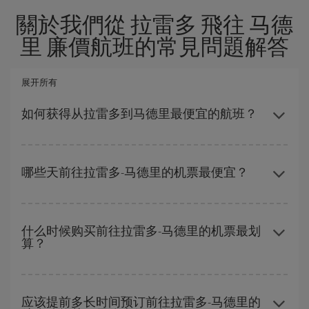
關於我們從 拉雷多 飛往 马德
里 廉價航班的常見問題解答
展开所有
如何获得从拉雷多到马德里最便宜的航班？
避开旺季、提前购票、灵活选择往返的日期和时间，都可以节省从
拉雷多到马德里-dest的购票费用并获得最便宜的机票。
哪些天前往拉雷多-马德里的机票最便宜？
要想知道哪一天出发更便宜，只需在我们的
廉价航班搜索引擎
上查
询即可。 告诉我们您的始发地、目的地和旅行日期。 我们将向您展
什么时候购买前往拉雷多-马德里的机票最划
算？
示最便宜的航班，不仅是
您查询的航班，还有附近几天的航班
（包
括去程和回程），以便找到最优惠的航班。 此外，您还可以查看我
们每天提供的不同航班选项：有些
时段
可能会为您节省更多的购票
在
旺季以外的时段
旅行，可以获得最便宜的机票。 尽管这取决于您
费用。
要前往的目的地，但一般来说，圣诞节、复活节和学校假期是旅游
应该提前多长时间预订前往拉雷多-马德里的