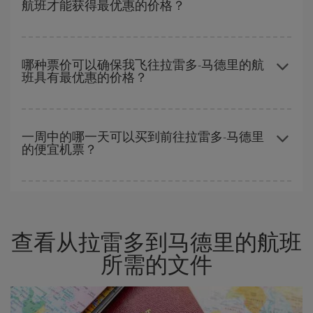
航班才能获得最优惠的价格？
旺季。 此外，特别是如果计划周末出游，机票
越早
购买越便宜。
越早预订
航班，价格越实惠。 价格取决于航班上剩余的座位数量以
及最便宜的票价（经济舱）是否有售或即将售完。 因此，提前购买
哪种票价可以确保我飞往拉雷多-马德里的航
班具有最优惠的价格？
是获得
廉价航班
的
关键
。
在 Iberia，我们会根据您的旅行需求提供不同的票价，以保证您能
够获得最优惠的价格。 基本票价可确保您获得最便宜的航班。
一周中的哪一天可以买到前往拉雷多-马德里
的便宜机票？
一周中的任何一天都有廉价航班。 寻找最佳价格的关键是要有
预见
性和灵活性
。通常
越早
预订机票越便宜。 此外，在搜索航班时对旅
行的日期和时间不太严苛，就能够
选到更便宜的价格。
查看从拉雷多到马德里的航班
所需的文件