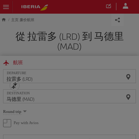
Skip to main content
主页 廉价航班
從 拉雷多 (LRD) 到 马德里
(MAD)
航班
DEPARTURE
DESTINATION
Select
Round trip
one
option
Pay with Avios