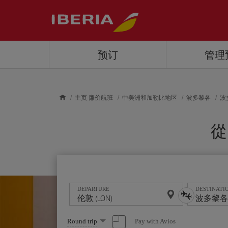
Skip to main content
预订
管理
主页 廉价航班
中美洲和加勒比地区
波多黎各
波
從
DEPARTURE
DESTINATI
Select
Pay with Avios
Round trip