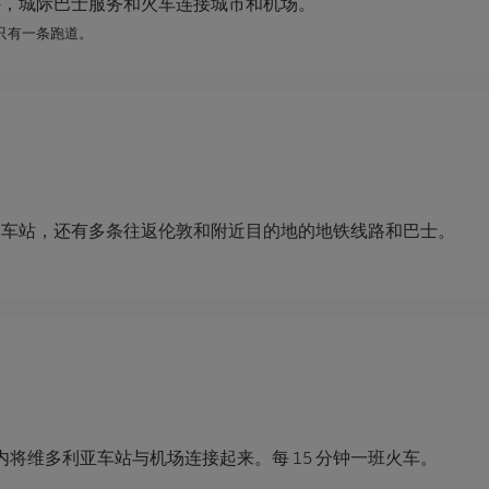
外，城际巴士服务和火车连接城市和机场。
只有一条跑道。
和车站，还有多条往返伦敦和附近目的地的地铁线路和巴士。
钟内将维多利亚车站与机场连接起来。每 15 分钟一班火车。