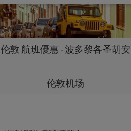
伦敦 航班優惠 - 波多黎各圣胡安
伦敦机场