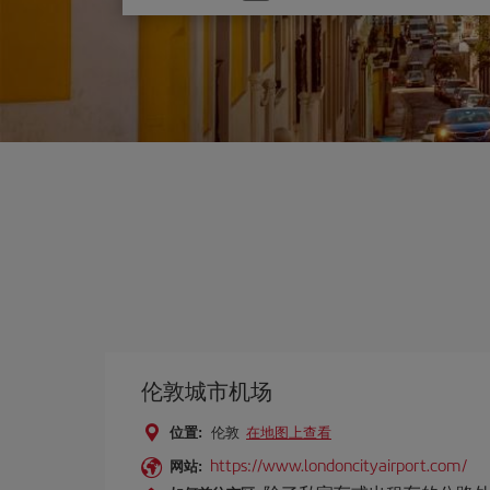
one
option
伦敦城市机场
位置:
伦敦
在地图上查看
https://www.londoncityairport.com/
网站: