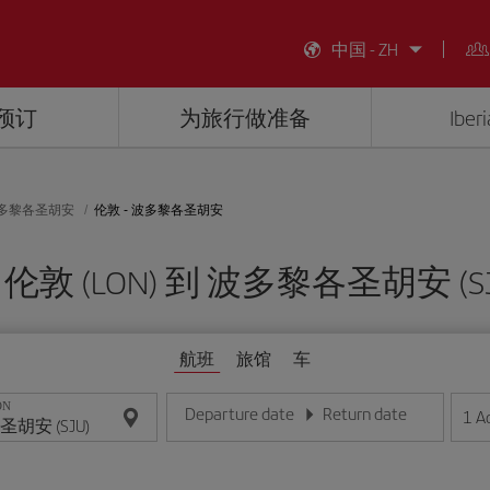
中国 - ZH
预订
为旅行做准备
Ibe
多黎各圣胡安
伦敦 - 波多黎各圣胡安
 伦敦 (LON) 到 波多黎各圣胡安 (SJ
航班
旅馆
车
ON
Departure date
Return date
1
A
请输入日期，格式为日/月/年
请输入日期，格式为日/月/年