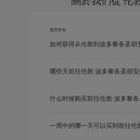
關於我們從 伦
展开所有
如何获得从伦敦到波多黎各圣胡
避开旺季、提前购票、灵活选择往返的日期和时间，
哪些天前往伦敦-波多黎各圣胡
要想知道哪一天出发更便宜，只需在我们的
廉价航
附近几天的航班
（包括去程和回程），以便找到最
什么时候购买前往伦敦-波多黎
在
旺季以外的时段
旅行，可以获得最便宜的机票。
越早
购买越便宜。
一周中的哪一天可以买到前往伦