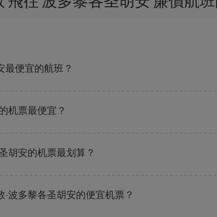
敦 飛往 波多黎各圣胡安 廉價航
安最便宜的航班？
都可以节省从伦敦到波多黎各圣胡安-dest的购票费用并获得最便宜的机票。
安的机票最便宜？
班搜索引擎
上查询即可。 告诉我们您的始发地、目的地和旅行日期。 我们将
优惠的航班。 此外，您还可以查看我们每天提供的不同航班选项：有些
时段
可
各圣胡安的机票最划算？
 尽管这取决于您要前往的目的地，但一般来说，圣诞节、复活节和学校假期是
敦-波多黎各圣胡安的便宜机票？