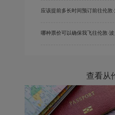
一周中的任何一天都有廉价航班。 寻找最佳价格
的价格。
应该提前多长时间预订前往伦敦
越早预订
航班，价格越实惠。 价格取决于航班上
哪种票价可以确保我飞往伦敦-
在 Iberia，我们会根据您的旅行需求提供不同
查看从