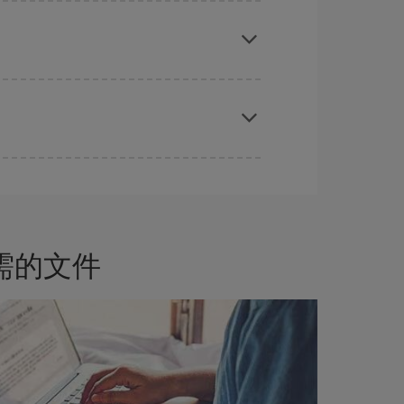
时对旅行的日期和时间不太严苛，就能够
选到更便宜
前购买是获得
廉价航班
的
关键
。
需的文件