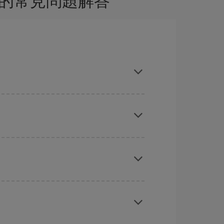
班的常見問題解答
向您展示最便宜的航班，不仅是
您查询的航班，还有
能会为您节省更多的购票费用。
旅游旺季。 此外，特别是如果计划周末出游，机票