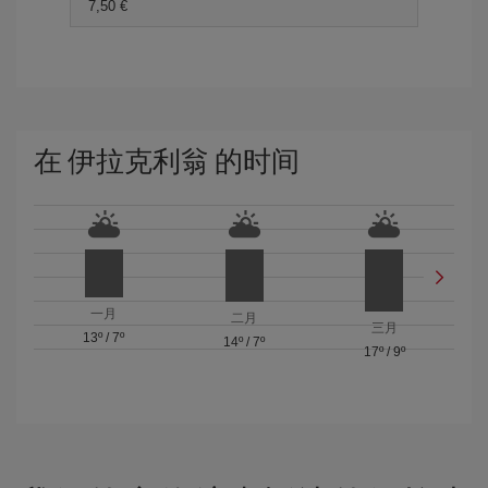
7,50 €
在 伊拉克利翁 的时间
一月
二月
三月
13º
/
7º
14º
/
7º
17º
/
9º