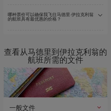
越早预订
航班，价格越实惠。 价格取决于航班上剩余的座位数量以
及最便宜的票价（经济舱）是否有售或即将售完。 因此，提前购买
哪种票价可以确保我飞往马德里-伊拉克利翁
的航班具有最优惠的价格？
是获得
廉价航班
的
关键
。
在 Iberia，我们会根据您的旅行需求提供不同的票价，以保证您能
够获得最优惠的价格。 基本票价可确保您获得最便宜的航班。
查看从马德里到伊拉克利翁的
航班所需的文件
一般文件