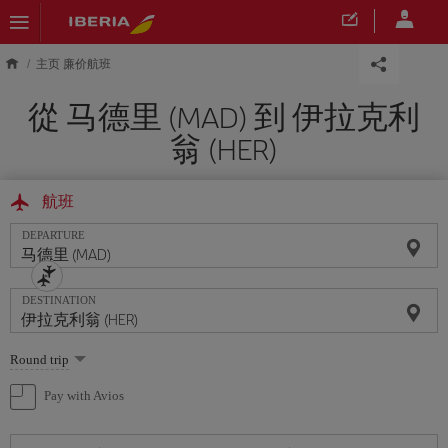
Skip to main content
主页 廉价航班
從 马德里 (MAD) 到 伊拉克利
翁 (HER)
航班
DEPARTURE
DESTINATION
Select
Round trip
one
option
Pay with Avios