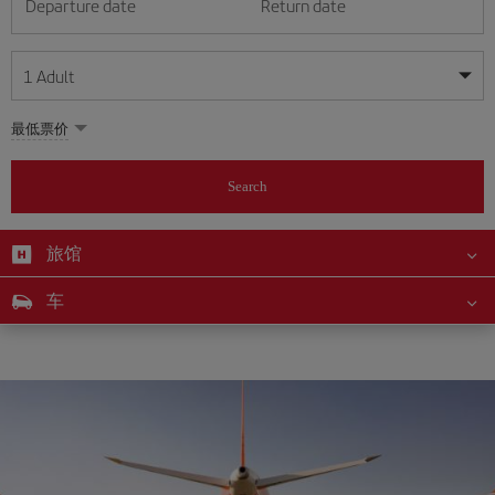
Departure date
Return date
1
Adult
My dates are flexible
My dates are flexible
最低票价
1
+
Adult
August
August
2026
2026
From 24 years of age up until turning 65
Search
Lunes
Lunes
Martes
Martes
Miércoles
Miércoles
Jueves
Jueves
Viernes
Viernes
Sábado
Sábado
Domingo
Domingo
Su
Su
Mo
Mo
Tu
Tu
We
We
Th
Th
Fr
Fr
Sa
Sa
0
+
Child
From 2 years of age up until turning 11
旅馆
1
1
2
2
3
3
4
4
5
5
6
6
7
7
8
8
0
+
Infant
车
9
9
10
10
11
11
12
12
13
13
14
14
15
15
Up until turning 2 years of age
16
16
17
17
18
18
19
19
20
20
21
21
22
22
23
23
24
24
25
25
26
26
27
27
28
28
29
29
30
30
31
31