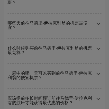
班？
避开旺季、提前购票、灵活选择往返的日期和时间，都可以节省从
马德里到伊拉克利翁-dest的购票费用并获得最便宜的机票。
哪些天前往马德里-伊拉克利翁的机票最便
宜？
要想知道哪一天出发更便宜，只需在我们的
廉价航班搜索引擎
上查
询即可。 告诉我们您的始发地、目的地和旅行日期。 我们将向您展
什么时候购买前往马德里-伊拉克利翁的机票
最划算？
示最便宜的航班，不仅是
您查询的航班，还有附近几天的航班
（包
括去程和回程），以便找到最优惠的航班。 此外，您还可以查看我
们每天提供的不同航班选项：有些
时段
可能会为您节省更多的购票
在
旺季以外的时段
旅行，可以获得最便宜的机票。 尽管这取决于您
费用。
要前往的目的地，但一般来说，圣诞节、复活节和学校假期是旅游
一周中的哪一天可以买到前往马德里-伊拉克
利翁的便宜机票？
旺季。 此外，特别是如果计划周末出游，机票
越早
购买越便宜。
一周中的任何一天都有廉价航班。 寻找最佳价格的关键是要有
预见
性和灵活性
。通常
越早
预订机票越便宜。 此外，在搜索航班时对旅
应该提前多长时间预订前往马德里-伊拉克利
翁的航班才能获得最优惠的价格？
行的日期和时间不太严苛，就能够
选到更便宜的价格。