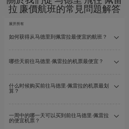
拉 廉價航班的常見問題解答
展开所有
如何获得从马德里到佩雷拉最便宜的航班？
避开旺季、提前购票、灵活选择往返的日期和时间，都可以节省从
马德里到佩雷拉-dest的购票费用并获得最便宜的机票。
哪些天前往马德里-佩雷拉的机票最便宜？
要想知道哪一天出发更便宜，只需在我们的
廉价航班搜索引擎
上查
询即可。 告诉我们您的始发地、目的地和旅行日期。 我们将向您展
什么时候购买前往马德里-佩雷拉的机票最划
算？
示最便宜的航班，不仅是
您查询的航班，还有附近几天的航班
（包
括去程和回程），以便找到最优惠的航班。 此外，您还可以查看我
们每天提供的不同航班选项：有些
时段
可能会为您节省更多的购票
在
旺季以外的时段
旅行，可以获得最便宜的机票。 尽管这取决于您
费用。
要前往的目的地，但一般来说，圣诞节、复活节和学校假期是旅游
一周中的哪一天可以买到前往马德里-佩雷拉
的便宜机票？
旺季。 此外，特别是如果计划周末出游，机票
越早
购买越便宜。