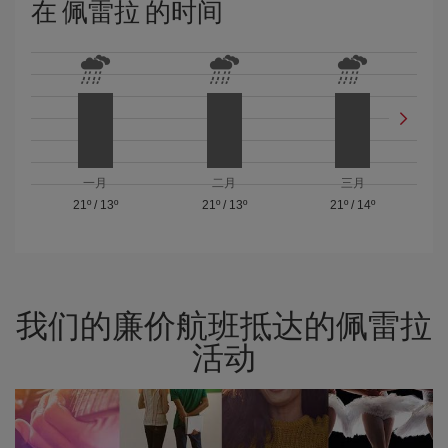
在 佩雷拉 的时间
一月
二月
三月
21º
/
13º
21º
/
13º
21º
/
14º
我们的廉价航班抵达的佩雷拉
活动