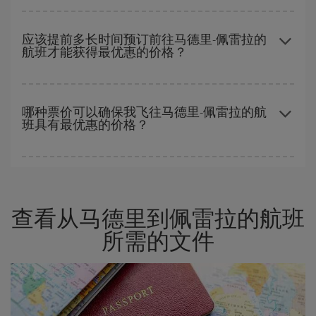
一周中的任何一天都有廉价航班。 寻找最佳价格的关键是要有
预见
性和灵活性
。通常
越早
预订机票越便宜。 此外，在搜索航班时对旅
应该提前多长时间预订前往马德里-佩雷拉的
航班才能获得最优惠的价格？
行的日期和时间不太严苛，就能够
选到更便宜的价格。
越早预订
航班，价格越实惠。 价格取决于航班上剩余的座位数量以
及最便宜的票价（经济舱）是否有售或即将售完。 因此，提前购买
哪种票价可以确保我飞往马德里-佩雷拉的航
班具有最优惠的价格？
是获得
廉价航班
的
关键
。
在 Iberia，我们会根据您的旅行需求提供不同的票价，以保证您能
够获得最优惠的价格。 基本票价可确保您获得最便宜的航班。
查看从马德里到佩雷拉的航班
所需的文件