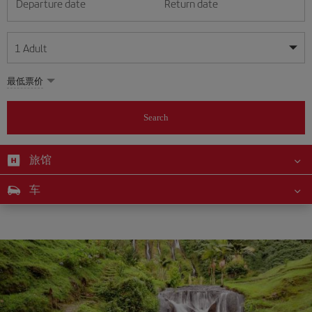
Departure date
Return date
1
Adult
My dates are flexible
My dates are flexible
最低票价
1
+
Adult
August
August
2026
2026
From 24 years of age up until turning 65
Search
Lunes
Lunes
Martes
Martes
Miércoles
Miércoles
Jueves
Jueves
Viernes
Viernes
Sábado
Sábado
Domingo
Domingo
Su
Su
Mo
Mo
Tu
Tu
We
We
Th
Th
Fr
Fr
Sa
Sa
0
+
Child
From 2 years of age up until turning 11
旅馆
1
1
2
2
3
3
4
4
5
5
6
6
7
7
8
8
0
+
Infant
车
9
9
10
10
11
11
12
12
13
13
14
14
15
15
Up until turning 2 years of age
16
16
17
17
18
18
19
19
20
20
21
21
22
22
23
23
24
24
25
25
26
26
27
27
28
28
29
29
30
30
31
31