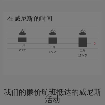
在 威尼斯 的时间
一月
二月
7º
/
2º
三月
9º
/
2º
13º
/
5º
我们的廉价航班抵达的威尼斯
活动