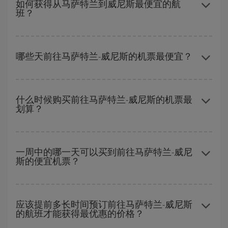
如何获得从马萨特兰到威尼斯最便宜的航
班？
避开旺季、提前购票、灵活选择往返的日期和时间，都可以节省从
马萨特兰到威尼斯-dest的购票费用并获得最便宜的机票。
哪些天前往马萨特兰-威尼斯的机票最便宜？
要想知道哪一天出发更便宜，只需在我们的
廉价航班搜索引擎
上查
询即可。 告诉我们您的始发地、目的地和旅行日期。 我们将向您展
什么时候购买前往马萨特兰-威尼斯的机票最
划算？
示最便宜的航班，不仅是
您查询的航班，还有附近几天的航班
（包
括去程和回程），以便找到最优惠的航班。 此外，您还可以查看我
们每天提供的不同航班选项：有些
时段
可能会为您节省更多的购票
在
旺季以外的时段
旅行，可以获得最便宜的机票。 尽管这取决于您
费用。
要前往的目的地，但一般来说，圣诞节、复活节和学校假期是旅游
一周中的哪一天可以买到前往马萨特兰-威尼
斯的便宜机票？
旺季。 此外，特别是如果计划周末出游，机票
越早
购买越便宜。
一周中的任何一天都有廉价航班。 寻找最佳价格的关键是要有
预见
性和灵活性
。通常
越早
预订机票越便宜。 此外，在搜索航班时对旅
应该提前多长时间预订前往马萨特兰-威尼斯
的航班才能获得最优惠的价格？
行的日期和时间不太严苛，就能够
选到更便宜的价格。