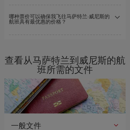
越早预订
航班，价格越实惠。 价格取决于航班上剩余的座位数量以
及最便宜的票价（经济舱）是否有售或即将售完。 因此，提前购买
哪种票价可以确保我飞往马萨特兰-威尼斯的
航班具有最优惠的价格？
是获得
廉价航班
的
关键
。
在 Iberia，我们会根据您的旅行需求提供不同的票价，以保证您能
够获得最优惠的价格。 基本票价可确保您获得最便宜的航班。
查看从马萨特兰到威尼斯的航
班所需的文件
一般文件