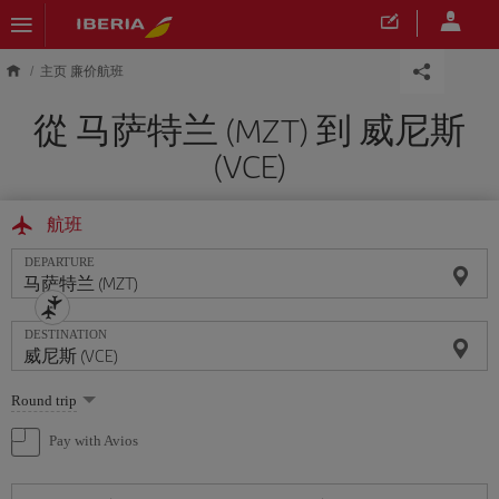
Skip to main content
主页 廉价航班
從 马萨特兰 (MZT) 到 威尼斯
(VCE)
航班
DEPARTURE
DESTINATION
Select
Round trip
one
option
Pay with Avios