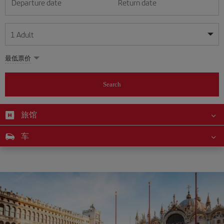
Departure date
Return date
1
Adult
My dates are flexible
My dates are flexible
最低票价
1
+
Adult
August
August
2026
2026
From 24 years of age up until turning 65
Search
Lunes
Lunes
Martes
Martes
Miércoles
Miércoles
Jueves
Jueves
Viernes
Viernes
Sábado
Sábado
Domingo
Domingo
Su
Su
Mo
Mo
Tu
Tu
We
We
Th
Th
Fr
Fr
Sa
Sa
0
+
Child
From 2 years of age up until turning 11
旅馆
1
1
2
2
3
3
4
4
5
5
6
6
7
7
8
8
0
+
Infant
车
9
9
10
10
11
11
12
12
13
13
14
14
15
15
Up until turning 2 years of age
16
16
17
17
18
18
19
19
20
20
21
21
22
22
23
23
24
24
25
25
26
26
27
27
28
28
29
29
30
30
31
31