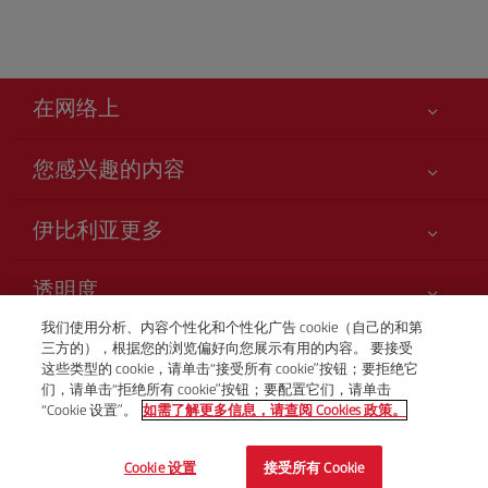
在网络上
您感兴趣的内容
您的安全至关重要
伊比利亚更多
网站访问声明
新闻更新
服务承诺
透明度
Iberia Group
网站地图
我们使用分析、内容个性化和个性化广告 cookie（自己的和第
法律信息
股东和投资者
客户服务中心
三方的），根据您的浏览偏好向您展示有用的内容。 要接受
运输条件
+86 400 881 0207
这些类型的 cookie，请单击“接受所有 cookie”按钮；要拒绝它
我们的合作关系
们，请单击“拒绝所有 cookie”按钮；要配置它们，请单击
旅客的权利
英国航空公司
“Cookie 设置”。
如需了解更多信息，请查阅 Cookies 政策。
周一至周五09:00 - 18:00
Club Iberia 计划的一般条件
旅行社网站
© Iberia 2026
iberia.com 的注册条件
Cookie 设置
接受所有 Cookie