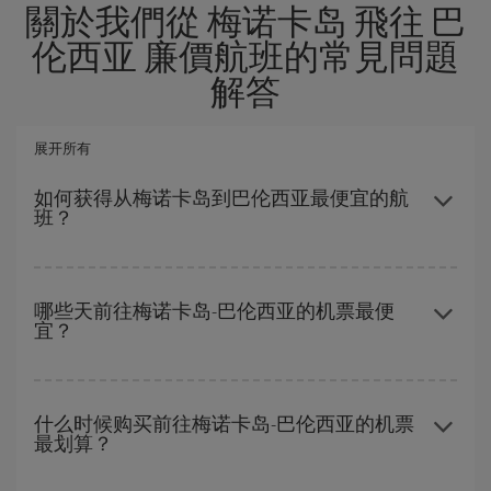
關於我們從 梅诺卡岛 飛往 巴
伦西亚 廉價航班的常見問題
解答
展开所有
如何获得从梅诺卡岛到巴伦西亚最便宜的航
班？
避开旺季、提前购票、灵活选择往返的日期和时间，都可以节省从
梅诺卡岛到巴伦西亚-dest的购票费用并获得最便宜的机票。
哪些天前往梅诺卡岛-巴伦西亚的机票最便
宜？
要想知道哪一天出发更便宜，只需在我们的
廉价航班搜索引擎
上查
询即可。 告诉我们您的始发地、目的地和旅行日期。 我们将向您展
什么时候购买前往梅诺卡岛-巴伦西亚的机票
最划算？
示最便宜的航班，不仅是
您查询的航班，还有附近几天的航班
（包
括去程和回程），以便找到最优惠的航班。 此外，您还可以查看我
们每天提供的不同航班选项：有些
时段
可能会为您节省更多的购票