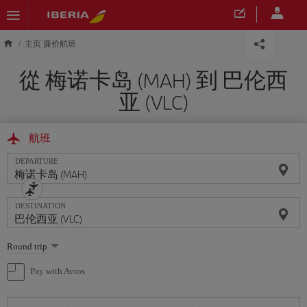
Skip to main content
主页 廉价航班
從 梅诺卡岛 (MAH) 到 巴伦西
亚 (VLC)
航班
DEPARTURE
DESTINATION
Select
Round trip
one
option
Pay with Avios