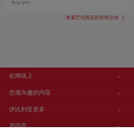
Roig Arena
查看巴伦西亚的所有活动
在网络上
您感兴趣的内容
您的安全至关重要
伊比利亚更多
网站访问声明
新闻更新
服务承诺
透明度
Iberia Group
网站地图