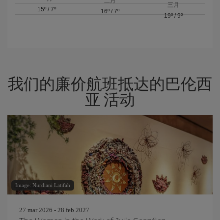
二月
三月
15º
/
7º
16º
/
7º
19º
/
9º
我们的廉价航班抵达的巴伦西
亚 活动
Image: Nurdiani Latifah
27 mar 2026 - 28 feb 2027