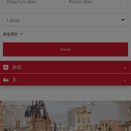
Departure date
Return date
1
Adult
My dates are flexible
My dates are flexible
最低票价
1
+
Adult
August
August
2026
2026
From 24 years of age up until turning 65
Search
Lunes
Lunes
Martes
Martes
Miércoles
Miércoles
Jueves
Jueves
Viernes
Viernes
Sábado
Sábado
Domingo
Domingo
Su
Su
Mo
Mo
Tu
Tu
We
We
Th
Th
Fr
Fr
Sa
Sa
0
+
Child
From 2 years of age up until turning 11
旅馆
1
1
2
2
3
3
4
4
5
5
6
6
7
7
8
8
0
+
Infant
车
9
9
10
10
11
11
12
12
13
13
14
14
15
15
Up until turning 2 years of age
16
16
17
17
18
18
19
19
20
20
21
21
22
22
23
23
24
24
25
25
26
26
27
27
28
28
29
29
30
30
31
31