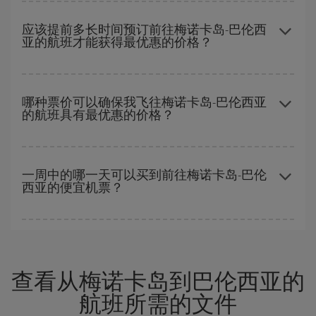
在
旺季以外的时段
旅行，可以获得最便宜的机票。 尽管这取决于您
费用。
要前往的目的地，但一般来说，圣诞节、复活节和学校假期是旅游
应该提前多长时间预订前往梅诺卡岛-巴伦西
亚的航班才能获得最优惠的价格？
旺季。 此外，特别是如果计划周末出游，机票
越早
购买越便宜。
越早预订
航班，价格越实惠。 价格取决于航班上剩余的座位数量以
及最便宜的票价（经济舱）是否有售或即将售完。 因此，提前购买
哪种票价可以确保我飞往梅诺卡岛-巴伦西亚
的航班具有最优惠的价格？
是获得
廉价航班
的
关键
。
在 Iberia，我们会根据您的旅行需求提供不同的票价，以保证您能
够获得最优惠的价格。 基本票价可确保您获得最便宜的航班。
一周中的哪一天可以买到前往梅诺卡岛-巴伦
西亚的便宜机票？
一周中的任何一天都有廉价航班。 寻找最佳价格的关键是要有
预见
性和灵活性
。通常
越早
预订机票越便宜。 此外，在搜索航班时对旅
行的日期和时间不太严苛，就能够
选到更便宜的价格。
查看从梅诺卡岛到巴伦西亚的
航班所需的文件