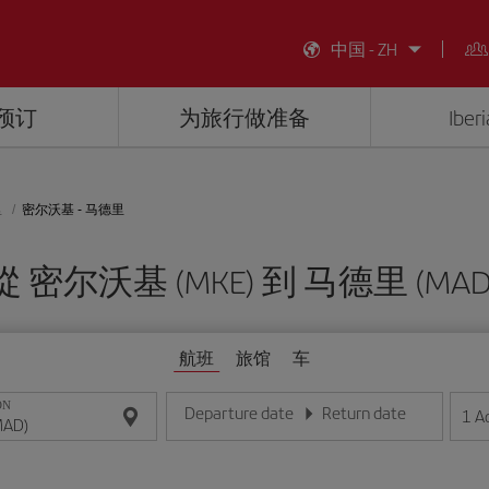
中国 - ZH
预订
为旅行做准备
Ibe
里
密尔沃基 - 马德里
從 密尔沃基 (MKE) 到 马德里 (MAD
航班
旅馆
车
ON
Departure date
Return date
1
A
请输入日期，格式为日/月/年
请输入日期，格式为日/月/年