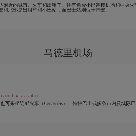
达附近的城市、火车和出租车。还有免费小巴连接机场和中央火
部和北部是出租车和小巴站，而巴士站则位于南部。
马德里机场
madrid-barajas.html
可乘坐近郊火车（Cercanías）、特快巴士或多条市内及城