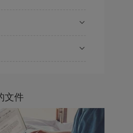
前购买是获得
廉价航班
的
关键
。
时对旅行的日期和时间不太严苛，就能够
选到更便宜
的文件