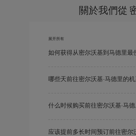
關於我們從 
展开所有
如何获得从密尔沃基到马德里最
避开旺季、提前购票、灵活选择往返的日期和时间，
哪些天前往密尔沃基-马德里的
要想知道哪一天出发更便宜，只需在我们的
廉价航
附近几天的航班
（包括去程和回程），以便找到最
什么时候购买前往密尔沃基-马
在
旺季以外的时段
旅行，可以获得最便宜的机票。
越早
购买越便宜。
应该提前多长时间预订前往密尔