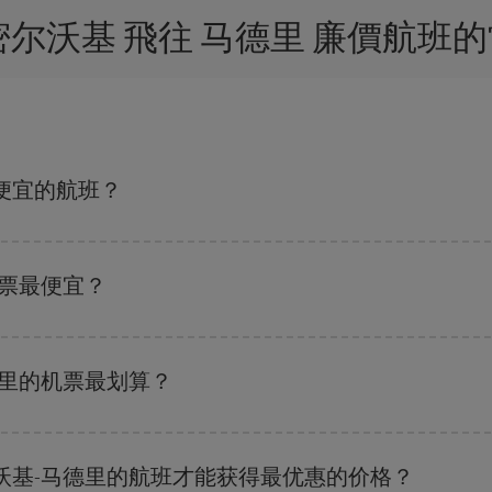
密尔沃基 飛往 马德里 廉價航班
便宜的航班？
都可以节省从密尔沃基到马德里-dest的购票费用并获得最便宜的机票。
机票最便宜？
班搜索引擎
上查询即可。 告诉我们您的始发地、目的地和旅行日期。 我们将
优惠的航班。 此外，您还可以查看我们每天提供的不同航班选项：有些
时段
可
德里的机票最划算？
 尽管这取决于您要前往的目的地，但一般来说，圣诞节、复活节和学校假期是
沃基-马德里的航班才能获得最优惠的价格？