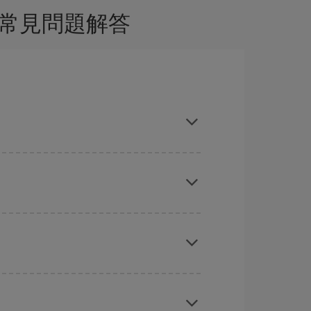
的常見問題解答
向您展示最便宜的航班，不仅是
您查询的航班，还有
能会为您节省更多的购票费用。
旅游旺季。 此外，特别是如果计划周末出游，机票