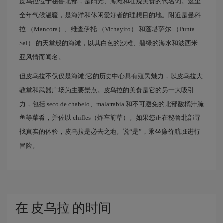
皮乌拉位于秘鲁北部，是阳光、海滩和壮观美食的代名词。这里
全年气候温暖，是海洋和休闲爱好者的理想目的地。附近是曼科
拉 （Mancora）、维查伊托 （Vichayito） 和蓬塔萨尔 （Punta
Sal） 的天堂般的海滩，以其白色的沙滩、碧绿的海水和波西米
亚风情而闻名。
但皮乌拉不仅仅是海滩;它的历史中心具有殖民魅力，以皮乌拉大
教堂和武器广场为主要景点。皮乌拉的美食是它的另一大吸引
力，包括 seco de chabelo、malarrabia 和不可避免的北部酸橘汁腌
鱼等菜肴，并佐以 chifles（炸车前草）。如果您正在秘鲁北部寻
找真实的体验，皮乌拉是必去之地。说“是”，乘坐廉价航班进行
冒险。
在 皮乌拉 的时间