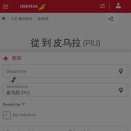
Skip to main content
主页 廉价航班
南美洲
從 到 皮乌拉 (PIU)
航班
Departure
DESTINATION
Select
Round trip
one
option
Pay with Avios