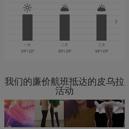
一月
二月
三月
33º
/
22º
33º
/
23º
33º
/
23º
我们的廉价航班抵达的皮乌拉
活动