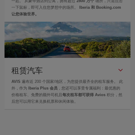
一起。 从豪华酒店到公寓，拥有超过
2800 万个
场所，只需点击
一下鼠标，即可入住您梦想中的场所。
Iberia 和 Booking.com
让您体验世界。
租赁汽车
AVIS
遍布近 200 个国家/地区，为您提供最齐全的租车服务。 此
外，作为
Iberia Plus 会员
，您还可以享受专属福利：最优惠的
价格租车、免费的额外司机且
每次租车都可获得 Avios
积分，然
后您可以用它来兑换机票和休闲体验。