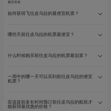
展开所有
如何获得飞往皮乌拉的最便宜机票？
避开旺季、提前购票、灵活选择往返的日期和时间，都可以节省购
票费用并获得最便宜的机票。 此外，如果还没有决定旅行目的地，
哪些天前往皮乌拉的机票最便宜？
可以查看我们的优惠，使自己从中受到启发：您一定会找到最便宜
的航班。
要想知道哪一天出发更便宜，只需在我们的
廉价航班搜索引擎
上查
询即可。 告诉我们您的始发地、目的地和旅行日期。 我们将向您展
什么时候购买前往皮乌拉的机票最划算？
示最便宜的航班，不仅是
您查询的航班，还有附近几天的航班
（包
括去程和回程），以便找到最优惠的航班。 此外，您还可以查看我
在
旺季以外的时段
旅行，可以获得最便宜的机票。 尽管这取决于您
们每天提供的不同航班选项：有些
时段
可能会为您节省更多的购票
要前往的目的地，但一般来说，圣诞节、复活节和学校假期是旅游
费用。
一周中的哪一天可以买到前往皮乌拉的便宜
机票？
旺季。 此外，特别是如果计划周末出游，机票
越早
购买越便宜。
一周中的任何一天都有廉价航班。 寻找最佳价格的关键是要有
预见
性和灵活性
。通常
越早
预订机票越便宜。 此外，在搜索航班时对旅
应该提前多长时间预订前往皮乌拉的航班才
能获得最优惠的价格？
行的日期和时间不太严苛，就能够
选到更便宜的价格。