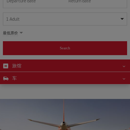
Departure date
Return date
1
Adult
My dates are flexible
My dates are flexible
最低票价
1
+
Adult
August
August
2026
2026
From 24 years of age up until turning 65
Search
Lunes
Lunes
Martes
Martes
Miércoles
Miércoles
Jueves
Jueves
Viernes
Viernes
Sábado
Sábado
Domingo
Domingo
Su
Su
Mo
Mo
Tu
Tu
We
We
Th
Th
Fr
Fr
Sa
Sa
0
+
Child
From 2 years of age up until turning 11
旅馆
1
1
2
2
3
3
4
4
5
5
6
6
7
7
8
8
0
+
Infant
车
9
9
10
10
11
11
12
12
13
13
14
14
15
15
Up until turning 2 years of age
16
16
17
17
18
18
19
19
20
20
21
21
22
22
23
23
24
24
25
25
26
26
27
27
28
28
29
29
30
30
31
31