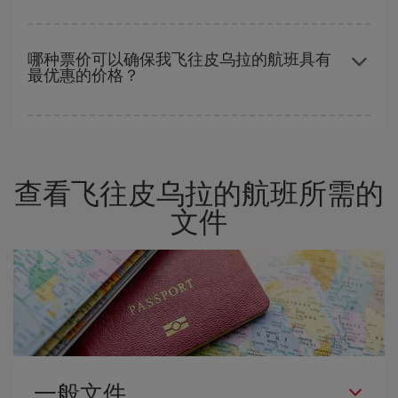
越早预订
航班，价格越实惠。 价格取决于航班上剩余的座位数量以
及最便宜的票价（经济舱）是否有售或即将售完。 因此，提前购买
哪种票价可以确保我飞往皮乌拉的航班具有
最优惠的价格？
是获得
廉价航班
的
关键
。
在 Iberia，我们会根据您的旅行需求提供不同的票价，以保证您能
够获得最优惠的价格。 基本票价可确保您获得最便宜的航班。
查看飞往皮乌拉的航班所需的
文件
一般文件