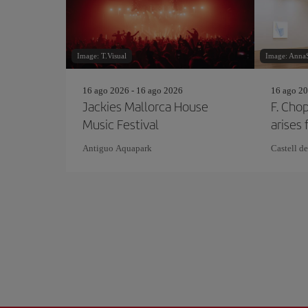
Image: T.Visual
Image: AnnaSt
16 ago 2026 - 16 ago 2026
16 ago 20
Jackies Mallorca House
F. Chop
Music Festival
arises 
Antiguo Aquapark
Castell de