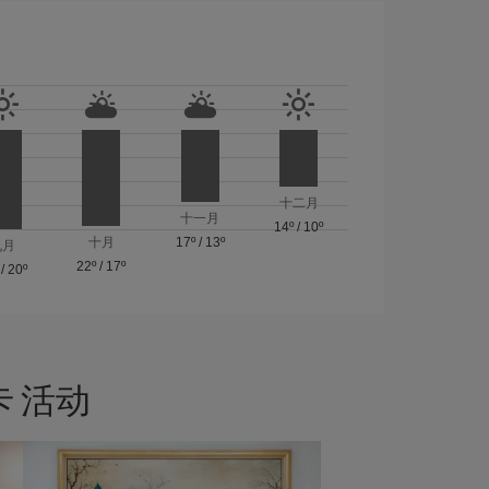
十二月
十一月
14º
/
10º
十月
17º
/
13º
九月
22º
/
17º
/
20º
 活动