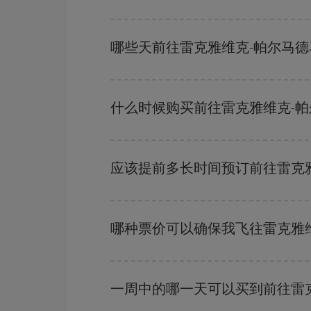
避开旺季、提前购票、灵活选择往返的日期和时间，
哪些天前往雷克雅维克-帕尔马
要想知道哪一天出发更便宜，只需在我们的
廉价航
附近几天的航班
（包括去程和回程），以便找到最
什么时候购买前往雷克雅维克-
在
旺季以外的时段
旅行，可以获得最便宜的机票。
越早
购买越便宜。
应该提前多长时间预订前往雷克
越早预订
航班，价格越实惠。 价格取决于航班上
哪种票价可以确保我飞往雷克雅
在 Iberia，我们会根据您的旅行需求提供不同
一周中的哪一天可以买到前往雷