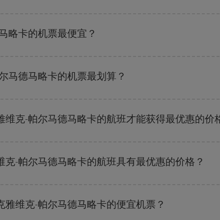
都可以节省从雷克雅维克到帕尔马德马略卡-dest的购票费用并获得最便宜的
德马略卡的机票最便宜？
班搜索引擎
上查询即可。 告诉我们您的始发地、目的地和旅行日期。 我们将
优惠的航班。 此外，您还可以查看我们每天提供的不同航班选项：有些
时段
可
帕尔马德马略卡的机票最划算？
 尽管这取决于您要前往的目的地，但一般来说，圣诞节、复活节和学校假期是
雅维克-帕尔马德马略卡的航班才能获得最优惠的价
剩余的座位数量以及最便宜的票价（经济舱）是否有售或即将售完。 因此，提
维克-帕尔马德马略卡的航班具有最优惠的价格？
的票价，以保证您能够获得最优惠的价格。 基本票价可确保您获得最便宜的航班。
克雅维克-帕尔马德马略卡的便宜机票？