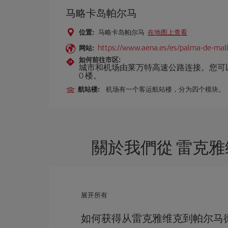
马略卡岛帕尔马
位置:
马略卡岛帕尔马
在地图上查看
https://www.aena.es/es/palma-de-mall
网站:
如何前往市区:
城市和机场由莱万特高速公路连接。您可以
0 楼。
航站楼:
机场有一个客运航站楼，分为四个模块。
關於我們從 雷克雅
展开所有
如何获得从雷克雅维克到帕尔马