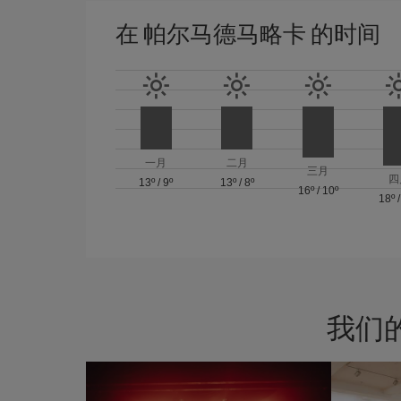
在 帕尔马德马略卡 的时间
一月
二月
三月
四
13º
/
9º
13º
/
8º
16º
/
10º
18º
我们