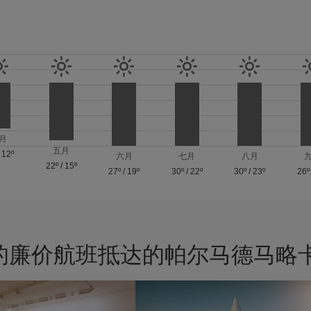
月
五月
/
12º
六月
七月
八月
22º
/
15º
27º
/
19º
30º
/
22º
30º
/
23º
26º
的廉价航班抵达的帕尔马德马略卡