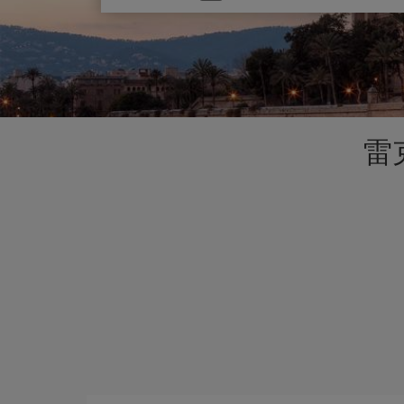
one
option
雷