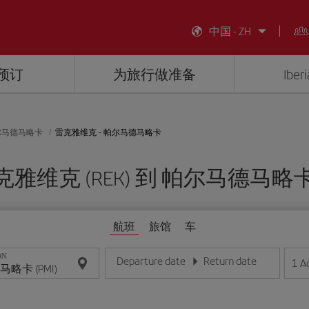
中国 - ZH
预订
为旅行做准备
Ibe
尔马德马略卡
雷克雅维克 - 帕尔马德马略卡
克雅维克 (REK) 到 帕尔马德马略卡 (
航班
旅馆
车
ON
Departure date
Return date
1
A
请输入日期，格式为日/月/年
请输入日期，格式为日/月/年