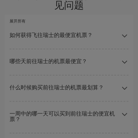
见问题
展开所有
如何获得飞往瑞士的最便宜机票？
避开旺季、提前购票、灵活选择往返的日期和时间，都可以节省购
票费用并获得最便宜的机票。 此外，如果还没有决定旅行目的地，
哪些天前往瑞士的机票最便宜？
可以查看我们的优惠，使自己从中受到启发：您一定会找到最便宜
的航班。
要想知道哪一天出发更便宜，只需在我们的
廉价航班搜索引擎
上查
询即可。 告诉我们您的始发地、目的地和旅行日期。 我们将向您展
什么时候购买前往瑞士的机票最划算？
示最便宜的航班，不仅是
您查询的航班，还有附近几天的航班
（包
括去程和回程），以便找到最优惠的航班。 此外，您还可以查看我
在
旺季以外的时段
旅行，可以获得最便宜的机票。 尽管这取决于您
们每天提供的不同航班选项：有些
时段
可能会为您节省更多的购票
要前往的目的地，但一般来说，圣诞节、复活节和学校假期是旅游
费用。
一周中的哪一天可以买到前往瑞士的便宜机
票？
旺季。 此外，特别是如果计划周末出游，机票
越早
购买越便宜。
一周中的任何一天都有廉价航班。 寻找最佳价格的关键是要有
预见