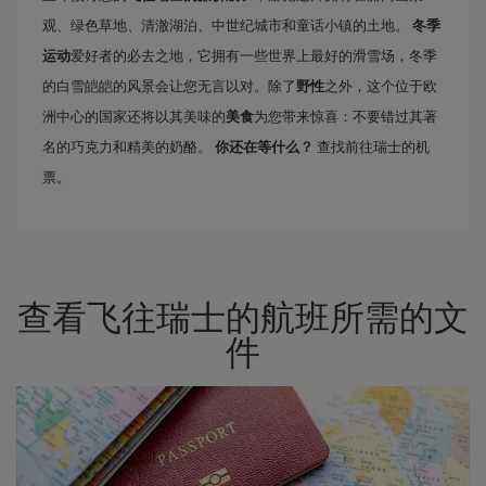
观、绿色草地、清澈湖泊、中世纪城市和童话小镇的土地。
冬季
运动
爱好者的必去之地，它拥有一些世界上最好的滑雪场，冬季
的白雪皑皑的风景会让您无言以对。除了
野性
之外，这个位于欧
洲中心的国家还将以其美味的
美食
为您带来惊喜：不要错过其著
名的巧克力和精美的奶酪。
你还在等什么？
查找前往瑞士的机
票。
查看飞往瑞士的航班所需的文
件