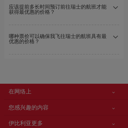
性和灵活性
。通常
越早
预订机票越便宜。 此外，在搜索航班时对旅
应该提前多长时间预订前往瑞士的航班才能
获得最优惠的价格？
行的日期和时间不太严苛，就能够
选到更便宜的价格。
越早预订
航班，价格越实惠。 价格取决于航班上剩余的座位数量以
及最便宜的票价（经济舱）是否有售或即将售完。 因此，提前购买
哪种票价可以确保我飞往瑞士的航班具有最
优惠的价格？
是获得
廉价航班
的
关键
。
在 Iberia，我们会根据您的旅行需求提供不同的票价，以保证您能
够获得最优惠的价格。 基本票价可确保您获得最便宜的航班。
在网络上
您感兴趣的内容
您的安全至关重要
伊比利亚更多
网站访问声明