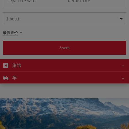
Departure date
Return date
1
Adult
My dates are flexible
My dates are flexible
最低票价
1
+
Adult
August
August
2026
2026
From 24 years of age up until turning 65
Search
Lunes
Lunes
Martes
Martes
Miércoles
Miércoles
Jueves
Jueves
Viernes
Viernes
Sábado
Sábado
Domingo
Domingo
Su
Su
Mo
Mo
Tu
Tu
We
We
Th
Th
Fr
Fr
Sa
Sa
0
+
Child
From 2 years of age up until turning 11
旅馆
1
1
2
2
3
3
4
4
5
5
6
6
7
7
8
8
0
+
Infant
车
9
9
10
10
11
11
12
12
13
13
14
14
15
15
Up until turning 2 years of age
16
16
17
17
18
18
19
19
20
20
21
21
22
22
23
23
24
24
25
25
26
26
27
27
28
28
29
29
30
30
31
31