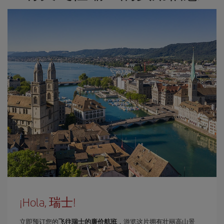
¡Hola, 瑞士!
立即预订您的
飞往瑞士的廉价航班
，游览这片拥有壮丽高山景