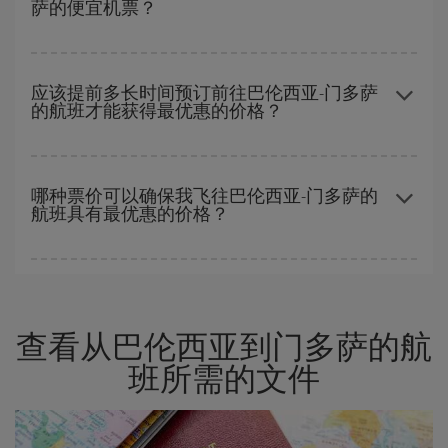
萨的便宜机票？
旺季。 此外，特别是如果计划周末出游，机票
越早
购买越便宜。
一周中的任何一天都有廉价航班。 寻找最佳价格的关键是要有
预见
性和灵活性
。通常
越早
预订机票越便宜。 此外，在搜索航班时对旅
应该提前多长时间预订前往巴伦西亚-门多萨
的航班才能获得最优惠的价格？
行的日期和时间不太严苛，就能够
选到更便宜的价格。
越早预订
航班，价格越实惠。 价格取决于航班上剩余的座位数量以
及最便宜的票价（经济舱）是否有售或即将售完。 因此，提前购买
哪种票价可以确保我飞往巴伦西亚-门多萨的
航班具有最优惠的价格？
是获得
廉价航班
的
关键
。
在 Iberia，我们会根据您的旅行需求提供不同的票价，以保证您能
够获得最优惠的价格。 基本票价可确保您获得最便宜的航班。
查看从巴伦西亚到门多萨的航
班所需的文件