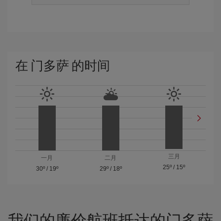
在 门多萨 的时间
三月
一月
二月
25º
/
15º
30º
/
19º
29º
/
18º
我们的廉价航班抵达的门多萨