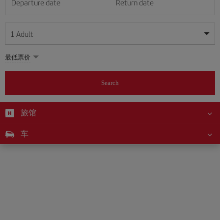
Departure date
Return date
1
Adult
My dates are flexible
My dates are flexible
最低票价
1
+
Adult
August
August
2026
2026
From 24 years of age up until turning 65
Search
Lunes
Lunes
Martes
Martes
Miércoles
Miércoles
Jueves
Jueves
Viernes
Viernes
Sábado
Sábado
Domingo
Domingo
Su
Su
Mo
Mo
Tu
Tu
We
We
Th
Th
Fr
Fr
Sa
Sa
0
+
Child
From 2 years of age up until turning 11
旅馆
1
1
2
2
3
3
4
4
5
5
6
6
7
7
8
8
0
+
Infant
车
9
9
10
10
11
11
12
12
13
13
14
14
15
15
Up until turning 2 years of age
16
16
17
17
18
18
19
19
20
20
21
21
22
22
23
23
24
24
25
25
26
26
27
27
28
28
29
29
30
30
31
31