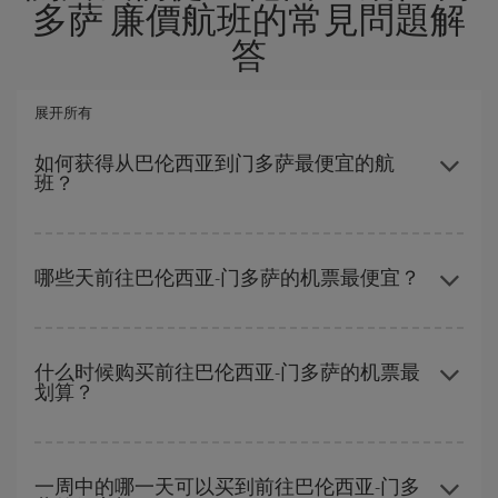
多萨 廉價航班的常見問題解
答
展开所有
如何获得从巴伦西亚到门多萨最便宜的航
班？
避开旺季、提前购票、灵活选择往返的日期和时间，都可以节省从
巴伦西亚到门多萨-dest的购票费用并获得最便宜的机票。
哪些天前往巴伦西亚-门多萨的机票最便宜？
要想知道哪一天出发更便宜，只需在我们的
廉价航班搜索引擎
上查
询即可。 告诉我们您的始发地、目的地和旅行日期。 我们将向您展
什么时候购买前往巴伦西亚-门多萨的机票最
划算？
示最便宜的航班，不仅是
您查询的航班，还有附近几天的航班
（包
括去程和回程），以便找到最优惠的航班。 此外，您还可以查看我
们每天提供的不同航班选项：有些
时段
可能会为您节省更多的购票
在
旺季以外的时段
旅行，可以获得最便宜的机票。 尽管这取决于您
费用。
要前往的目的地，但一般来说，圣诞节、复活节和学校假期是旅游
一周中的哪一天可以买到前往巴伦西亚-门多