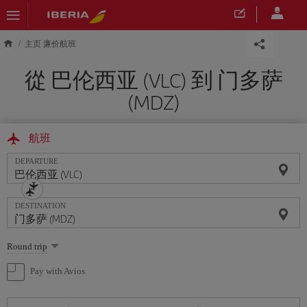
Skip to main content
主页 廉价航班
從 巴伦西亚 (VLC) 到 门多萨
(MDZ)
航班
DEPARTURE
DESTINATION
Select
Round trip
one
option
Pay with Avios