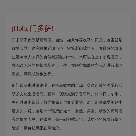
¡Hola, 门多萨!
门多萨不仅仅是葡萄酒。当然，如果你喜欢马尔贝克，这里就是
你的天堂。这座阿根廷城市位于安第斯山脉脚下，将最好的城市
生活与令人惊叹的自然景观融为一体。您可以在上午参观酒庄，
在无边无际的葡萄园品尝，下午，在阿空加瓜省立公园进行山地
游览、漂流或徒步旅行。
但门多萨也过得很慢，在长满树木的广场、穿过街道的沟渠和活
跃的文化生活之间。夏季，夜晚充满了音乐和户外节日，冬季，
您可以逃离喧嚣，前往拉斯莱尼亚斯滑雪。对于那些享受美好生
活的人来说，这是一个理想的城市：自然、美食、精致的葡萄酒
和热情的人民。在这里，每一刻都被庆祝。花更少的钱旅行是可
能的：廉价航班正在等着您。