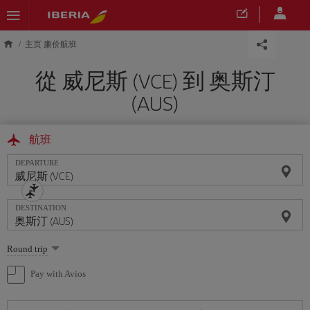
Skip to main content
主页 廉价航班
從 威尼斯 (VCE) 到 奥斯汀
(AUS)
航班
DEPARTURE
DESTINATION
Select
Round trip
one
option
Pay with Avios