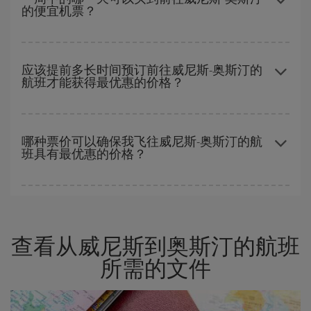
的便宜机票？
旺季。 此外，特别是如果计划周末出游，机票
越早
购买越便宜。
一周中的任何一天都有廉价航班。 寻找最佳价格的关键是要有
预见
性和灵活性
。通常
越早
预订机票越便宜。 此外，在搜索航班时对旅
应该提前多长时间预订前往威尼斯-奥斯汀的
航班才能获得最优惠的价格？
行的日期和时间不太严苛，就能够
选到更便宜的价格。
越早预订
航班，价格越实惠。 价格取决于航班上剩余的座位数量以
及最便宜的票价（经济舱）是否有售或即将售完。 因此，提前购买
哪种票价可以确保我飞往威尼斯-奥斯汀的航
班具有最优惠的价格？
是获得
廉价航班
的
关键
。
在 Iberia，我们会根据您的旅行需求提供不同的票价，以保证您能
够获得最优惠的价格。 基本票价可确保您获得最便宜的航班。
查看从威尼斯到奥斯汀的航班
所需的文件