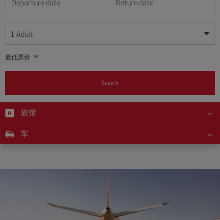
Departure date
Return date
1
Adult
My dates are flexible
My dates are flexible
最低票价
1
+
Adult
August
August
2026
2026
From 24 years of age up until turning 65
Search
Lunes
Lunes
Martes
Martes
Miércoles
Miércoles
Jueves
Jueves
Viernes
Viernes
Sábado
Sábado
Domingo
Domingo
Su
Su
Mo
Mo
Tu
Tu
We
We
Th
Th
Fr
Fr
Sa
Sa
0
+
Child
From 2 years of age up until turning 11
旅馆
1
1
2
2
3
3
4
4
5
5
6
6
7
7
8
8
0
+
Infant
车
9
9
10
10
11
11
12
12
13
13
14
14
15
15
Up until turning 2 years of age
16
16
17
17
18
18
19
19
20
20
21
21
22
22
23
23
24
24
25
25
26
26
27
27
28
28
29
29
30
30
31
31