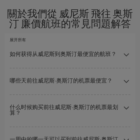
關於我們從 威尼斯 飛往 奥斯
汀 廉價航班的常見問題解答
展开所有
如何获得从威尼斯到奥斯汀最便宜的航班？
避开旺季、提前购票、灵活选择往返的日期和时间，都可以节省从
威尼斯到奥斯汀-dest的购票费用并获得最便宜的机票。
哪些天前往威尼斯-奥斯汀的机票最便宜？
要想知道哪一天出发更便宜，只需在我们的
廉价航班搜索引擎
上查
询即可。 告诉我们您的始发地、目的地和旅行日期。 我们将向您展
什么时候购买前往威尼斯-奥斯汀的机票最划
算？
示最便宜的航班，不仅是
您查询的航班，还有附近几天的航班
（包
括去程和回程），以便找到最优惠的航班。 此外，您还可以查看我
们每天提供的不同航班选项：有些
时段
可能会为您节省更多的购票
在
旺季以外的时段
旅行，可以获得最便宜的机票。 尽管这取决于您
费用。
要前往的目的地，但一般来说，圣诞节、复活节和学校假期是旅游
一周中的哪一天可以买到前往威尼斯-奥斯汀