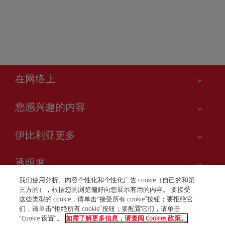
在网络上
您感兴趣的内容
您的安全至关重要
伊比利亚更多
网站访问声明
新闻更新
服务承诺
透明度
Iberia Group
网站地图
我们使用分析、内容个性化和个性化广告 cookie（自己的和第
法律信息
股东和投资者
客户服务中心
三方的），根据您的浏览偏好向您展示有用的内容。 要接受
运输条件
+86 400 881 0207
这些类型的 cookie，请单击“接受所有 cookie”按钮；要拒绝它
我们的合作关系
们，请单击“拒绝所有 cookie”按钮；要配置它们，请单击
旅客的权利
英国航空公司
“Cookie 设置”。
如需了解更多信息，请查阅 Cookies 政策。
周一至周五09:00 - 18:00