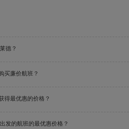
班搜索引擎
上查询即可。 告诉我们您的始发地、目的地和旅行日期。 我们将
优惠的航班。 此外，您还可以查看我们每天提供的不同航班选项：有些
时段
可
德莱德？
 尽管这取决于您要前往的目的地，但一般来说，圣诞节、复活节和学校假期是
 购买廉价航班？
的关键是要有
预见性和灵活性
。通常
越早
预订机票越便宜。 此外，在搜索航班
以获得最优惠的价格？
剩余的座位数量以及最便宜的票价（经济舱）是否有售或即将售完。 因此，提
 出发的航班的最优惠价格？