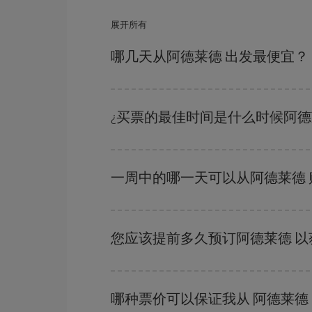
展开所有
哪几天从阿德莱德 出发最便宜？
要想知道哪一天出发更便宜，只需在我们的
廉价航
附近几天的航班
（包括去程和回程），以便找到最
¿买票的最佳时间是什么时候阿
在
旺季以外的时段
旅行，可以获得最便宜的机票。
越早
购买越便宜。
一周中的哪一天可以从阿德莱德
一周中的任何一天都有廉价航班。 寻找最佳价格
的价格。
您应该提前多久预订阿德莱德 
越早预订
航班，价格越实惠。 价格取决于航班上
哪种票价可以保证我从 阿德莱德