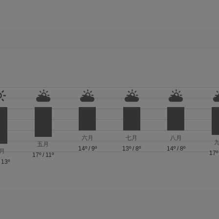
六月
七月
八月
五月
14º
/
9º
13º
/
8º
14º
/
8º
月
17º
17º
/
11º
/
13º