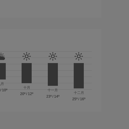
九月
十月
/
10º
十一月
十二月
20º
/
12º
23º
/
14º
25º
/
16º