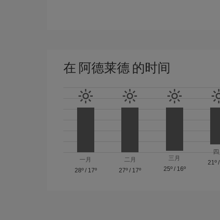
在 阿德莱德 的时间
四
三月
一月
二月
21º
25º
/
16º
28º
/
17º
27º
/
17º