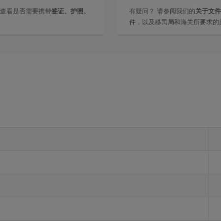
里查看是否需要携带
签证、护照、
有疑问？ 请参阅我们的
关于文件
。
件，以及移民局和海关所要求的