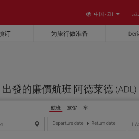
中国 - ZH
预订
为旅行做准备
Ibe
出發的廉價航班 阿德莱德 (ADL)
航班
旅馆
车
Departure date
Return date
1
A
on
请输入日期，格式为日/月/年
请输入日期，格式为日/月/年