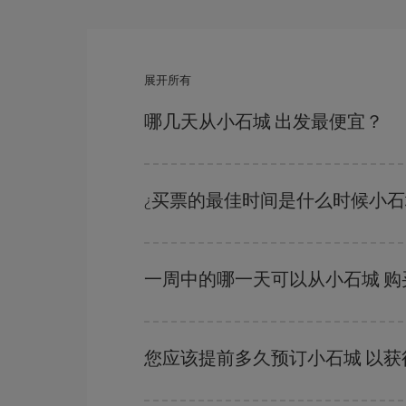
展开所有
哪几天从小石城 出发最便宜？
要想知道哪一天出发更便宜，只需在我们的
廉价航
附近几天的航班
（包括去程和回程），以便找到最
¿买票的最佳时间是什么时候小
在
旺季以外的时段
旅行，可以获得最便宜的机票。
越早
购买越便宜。
一周中的哪一天可以从小石城 购
一周中的任何一天都有廉价航班。 寻找最佳价格
的价格。
您应该提前多久预订小石城 以