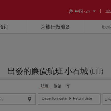
中国 - ZH
预订
为旅行做准备
Ibe
出發的廉價航班 小石城 (LIT)
航班
旅馆
车
Departure date
Return date
1
A
on
请输入日期，格式为日/月/年
请输入日期，格式为日/月/年