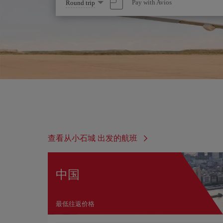
Select
Pay with Avios
Round trip
one
option
查看从小石城 出发的航班
中国
最低往返价格