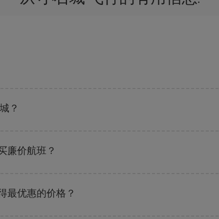
班搜索引擎
上查询即可。 告诉我们您的始发地、目的地和旅行日期。 我们将
优惠的航班。 此外，您还可以查看我们每天提供的不同航班选项：有些
时段
可
石城？
 尽管这取决于您要前往的目的地，但一般来说，圣诞节、复活节和学校假期是
买廉价航班？
的关键是要有
预见性和灵活性
。通常
越早
预订机票越便宜。 此外，在搜索航班
获得最优惠的价格？