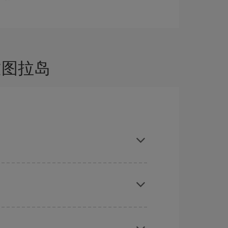
文图拉岛
地，可以查看我们的优惠，使自己从中受到启发：
向您展示最便宜的航班，不仅是
您查询的航班，还有
能会为您节省更多的购票费用。