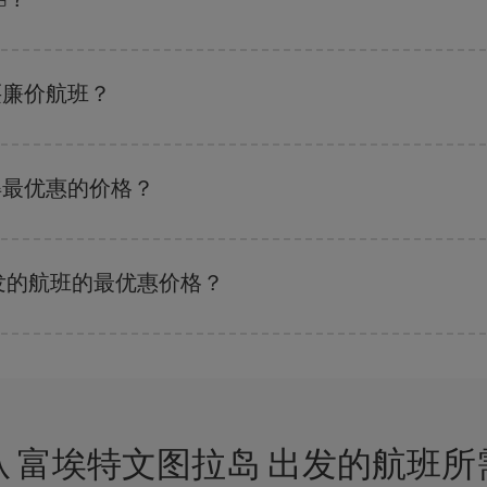
 尽管这取决于您要前往的目的地，但一般来说，圣诞节、复活节和学校假期是
购买廉价航班？
的关键是要有
预见性和灵活性
。通常
越早
预订机票越便宜。 此外，在搜索航班
获得最优惠的价格？
剩余的座位数量以及最便宜的票价（经济舱）是否有售或即将售完。 因此，提
 出发的航班的最优惠价格？
的票价，以保证您能够获得最优惠的价格。 基本票价可确保您获得最便宜的航班。
从 富埃特文图拉岛 出发的航班所