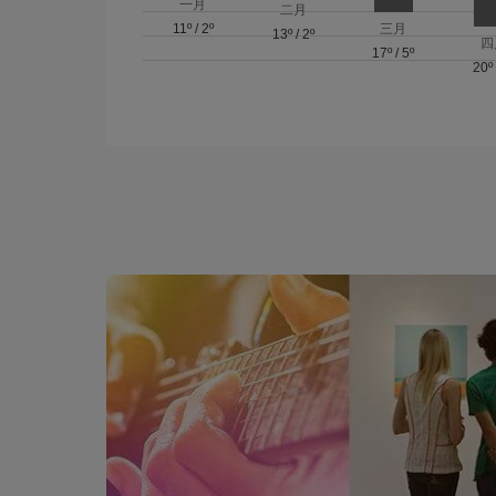
一月
二月
11º
/
2º
三月
13º
/
2º
四
17º
/
5º
20º