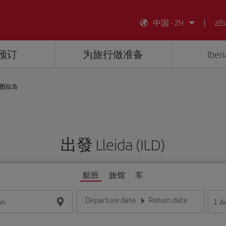
中国 - ZH
预订
为旅行做准备
Ibe
图拉岛
出發 Lleida (ILD)
航班
旅馆
车
Departure date
Return date
1
A
on
请输入日期，格式为日/月/年
请输入日期，格式为日/月/年