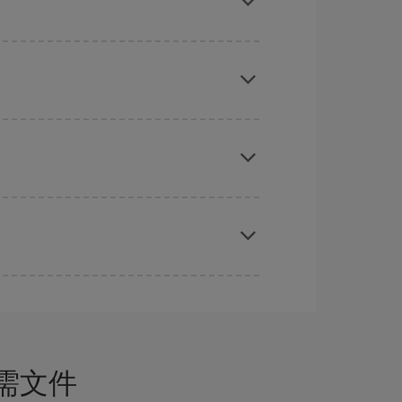
旅游旺季。 此外，特别是如果计划周末出游，机票
时对旅行的日期和时间不太严苛，就能够
选到更便宜
前购买是获得
廉价航班
的
关键
。
需文件