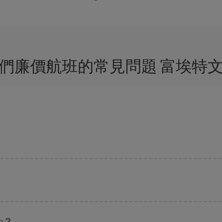
們廉價航班的常見問題 富埃特
？
，都可以节省购票费用并获得最便宜的机票。 此外，如果还没有决定旅行目的
班搜索引擎
上查询即可。 告诉我们您的始发地、目的地和旅行日期。 我们将
优惠的航班。 此外，您还可以查看我们每天提供的不同航班选项：有些
时段
可
a？