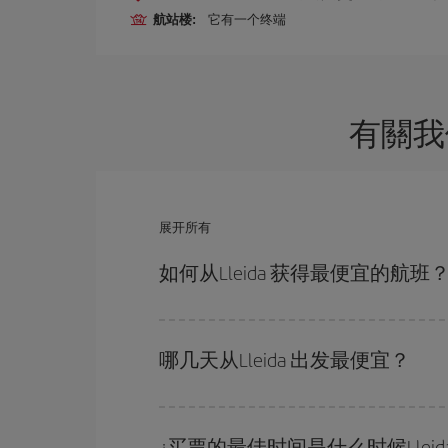
航站楼:
它有一个终端
有關我
展开所有
如何从Lleida 获得最便宜的航班
避开旺季、提前购票、灵活选择往返的日期和时间
您一定会找到最便宜的航班。
哪几天从Lleida 出发最便宜？
要想知道哪一天出发更便宜，只需在我们的
廉价航
附近几天的航班
（包括去程和回程），以便找到最
¿买票的最佳时间是什么时候Lleid