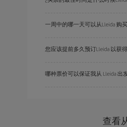
在
旺季以外的时段
旅行，可以获得最便宜的机票。
越早
购买越便宜。
一周中的哪一天可以从Lleida 
一周中的任何一天都有廉价航班。 寻找最佳价格
的价格。
您应该提前多久预订Lleida 以
越早预订
航班，价格越实惠。 价格取决于航班上
哪种票价可以保证我从 Lleida
在 Iberia，我们会根据您的旅行需求提供不同
查看