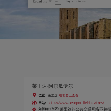
Select
Pay with Avios
Round trip
one
option
莱里达-阿尔瓜伊尔
位置:
莱里达
在地图上查看
https://www.aeroportlleida.cat/es/
网站:
莱里达的公共交通网络不包括前往
如何前往市区: