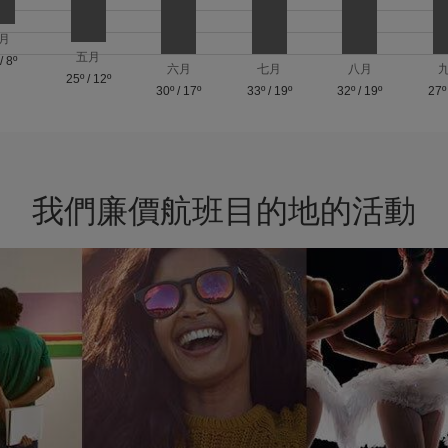
月
五月
/
8º
六月
七月
八月
25º
/
12º
30º
/
17º
33º
/
19º
32º
/
19º
27º
我們廉價航班目的地的活動