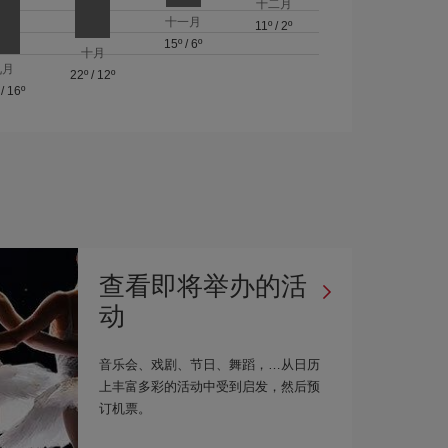
十二月
十一月
11º
/
2º
15º
/
6º
十月
九月
22º
/
12º
/
16º
查看即将举办的活
动
音乐会、戏剧、节日、舞蹈，…从日历
上丰富多彩的活动中受到启发，然后预
订机票。