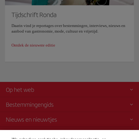
Tijdschrift Ronda
Daarin vind je reportages over bestemmingen, interviews, nieuws en
aanbod van gastronomie, mode, cultuur en vrijetijd.
Ontdek de nieuwste editie
Op het web
Bestemmingengids
Nieuws en nieuwtjes
Vervoersvoorwaarden