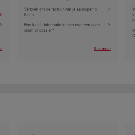
Verzoek om de factuur van je aankopen bij
W
Iberia
v
g
Hoe kan ik informatie krijgen over een open
claim of dossier?
W
C
re
See more