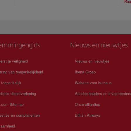
Raad
emmingengids
Nieuws en nieuwtjes
erst je veiligheid
Nieuws en nieuwtjes
aring van toegankelijkheid
Iberia Groep
a toegankelijk
Website voor bureaus
ntenis dienstverlening
Aandeelhouders en investeerder
a.com Sitemap
Onze allianties
esties en complimenten
British Airways
zaamheid