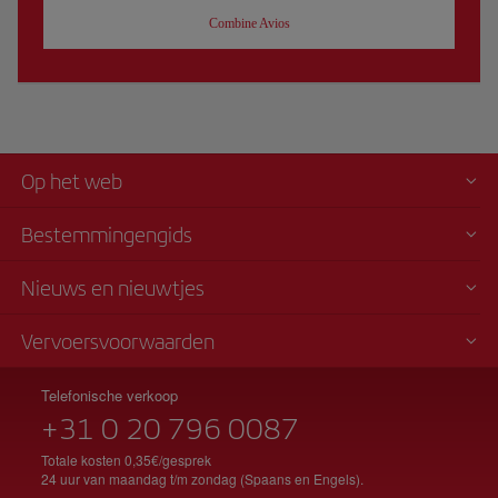
Combine Avios
Op het web
Bestemmingengids
Nieuws en nieuwtjes
Vervoersvoorwaarden
Telefonische verkoop
+31 0 20 796 0087
Totale kosten 0,35€/gesprek
24 uur van maandag t/m zondag (Spaans en Engels).