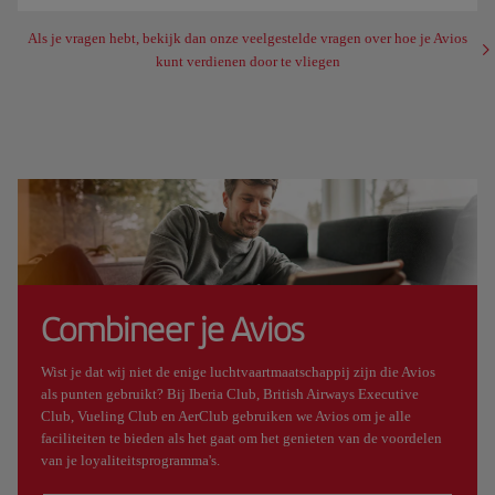
Als je vragen hebt, bekijk dan onze veelgestelde vragen over hoe je Avios
kunt verdienen door te vliegen
Combineer je Avios
Wist je dat wij niet de enige luchtvaartmaatschappij zijn die Avios
als punten gebruikt? Bij Iberia Club, British Airways Executive
Club, Vueling Club en AerClub gebruiken we Avios om je alle
faciliteiten te bieden als het gaat om het genieten van de voordelen
van je loyaliteitsprogramma's.