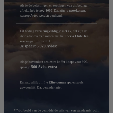
Als je de belastingen en toeslagen van dit bedrag
aftrekt, heb je nog
860€
. Dat zijn je
nettokosten
,
waarop Avios worden verdiend.
Dit bedrag
vermenigvuldig je met x7
, dat zijn de
Avios die overeenkomen met het
Iberia Club Oro-
niveau
per 1 bestede €:
Je spaart 6.020 Avios!
Als je bovendien een extra koffer koopt voor 80€,
560 Avios extra
spaar je
.
En natuurlijk blijf je
Elite-punten
sparen zoals
gewoonlijk. Dat verandert niet.
**Voorbeeld van de gemiddelde prijs van een standaardvlucht.