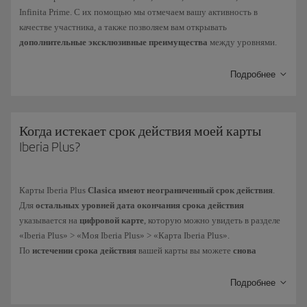
Infinita Prime. С их помощью мы отмечаем вашу активность в
качестве участника, а также позволяем вам открывать
дополнительные эксклюзивные преимущества
между уровнями.
Засчитывается период с 1 апреля текущего года и до 31 марта
следующего года. Баллы Elite, накопленные за этот период, будут
Подробнее
определять ваш уровень участника программы Iberia Club.
Баллы Elite начисляются следующими способами:
Когда истекает срок действия моей карты
За
каждый евро, потраченный на перелеты рейсами
Группы
Iberia Plus?
Iberia* и авиакомпаний, участвующих в программе. Подробнее о
начислении баллов Elite за перелеты
.
Карты
Iberia Plus
Clasica имеют неограниченный срок действия
.
За
покупки, совершенные с помощью кредитных карт
наших
Для
остальных уровней
дата окончания срока действия
финансовых партнеров. Подробнее о наших
финансовых
указывается на
цифровой карте
, которую можно увидеть в разделе
партнерах
.
«Iberia Plus» > «Моя Iberia Plus» > «Карта Iberia Plus».
В повседневной жизни — благодаря более чем
90 брендам
,
По
истечении срока действия
вашей карты вы можете
снова
связанным с программой.
загрузить свою цифровую карту
с новым сроком действия,
предварительно удалив карту с истекшим сроком действия.
Подробнее
Баланс баллов Elite можно проверить в личном кабинете в разделе
В соответствии с нашей целью достичь климатической