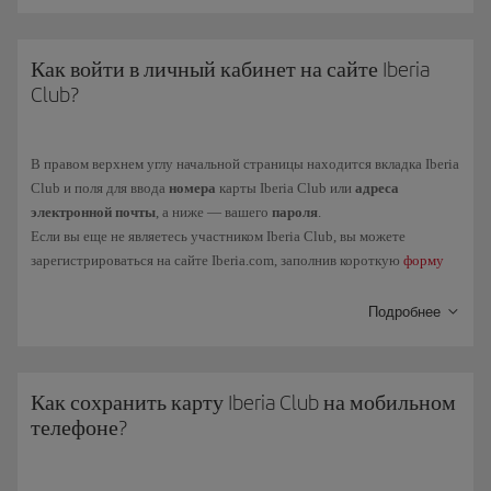
Как войти в личный кабинет на сайте Iberia
Club?
В правом верхнем углу начальной страницы находится вкладка Iberia
Club и поля для ввода
номера
карты Iberia Club или
адреса
электронной почты
, а ниже — вашего
пароля
.
Если вы еще не являетесь участником Iberia Club, вы можете
зарегистрироваться на сайте Iberia.com, заполнив короткую
форму
регистрации
.
Подробнее
Кроме того, на этой же вкладке вы можете связать свой профиль
Iberia Club с социальными сетями (Facebook и Linkedin).
Как сохранить карту Iberia Club на мобильном
телефоне?