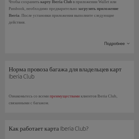
Чтобы сохранить
карту Iberia Club
в приложении Wallet или
Passbook, необходимо предварительно
загрузить приложение
Iberia
. После установки приложения выполните следующие
действия.
В приложении Iberia
зарегистрируйтесь
с помощью номера
Подробнее
карты или адреса электронной почты и пароля (если у вас нет
пароля или вы его не помните, мы можем прислать вам новый
по электронной почте).
Норма провоза багажа для владельцев карт
После авторизации
перейдите
в раздел «Моя Iberia Club» (в
Iberia Club
правом верхнем углу).
Выберите
пункт
Скачать карту
под изображением, и она
Ознакомьтесь со всеми
преимуществами
клиентов Iberia Club,
будет добавлена
на ваш смартфон. Обратите внимание, что
связанными с багажом.
для
Android
необходимо установить
приложение
для
хранения
файлов pkpass.
Как работает карта Iberia Club?
Теперь можно
покинуть приложение
Iberia и
открыть
приложение
Wallet
(или установленное вами приложение),