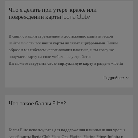
программе Iberia Club, и проверьте
свои преимущества
при полетах
Что я делать при утере, краже или
другими авиакомпаниями альянса
one
world.
повреждении карты Iberia Club?
В связи с нашим стремлением к достижению климатической
нейтральности все
наши карты являются цифровыми
. Таким
образом мы избегаем использования пластика, и вы сразу же
получаете карту на свое мобильное устройство.
Вы можете
загрузить свою виртуальную карту
в разделе «Iberia
Club > Моя Iberia Club». Для этого достаточно установить
приложение Iberia для iPhone или Android
, чтобы использовать
Подробнее
карту на своем мобильном телефоне. Вы также получите доступ к
таким функциям, как бронирование или онлайн-регистрация.
Наши клиенты Iberia Club Platino, Platino Prime, Infinita или Infinita
Что такое баллы Elite?
Prime могут обратиться в службу поддержки клиентов Iberia Club.
Баллы Elite используются для
поддержания или изменения
уровня
вашей карты Iberia Club Plata, Oro, Platino, Platino Prime, Infinita и