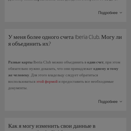
Infinita
лет
необходимо заполнить ту же
форму регистрации
Iberia Club
Infinita Prime
Kids, которая необходима для детей младшего возраста.
Подробнее
А для самых маленьких (от
2 до 11 лет
) мы предлагаем
У меня более одного счета Iberia Club. Могу ли
персональную карту
Iberia Club Kids
с теми же преимуществами,
я объединить их?
что и карта Clasica, и со специальными предложениями наших
партнеров для детей.
Для получения
карты Iberia Club
для детей в возрасте от
12 до 17
Разные карты
Iberia Club можно объединить в
один счет
, при этом
лет
необходимо заполнить ту же форму регистрации
Iberia Club
обязательно нужно доказать, что они принадлежат
одному и тому
Kids
, которая необходима для детей младшего возраста.
же человеку
. Для этого владельцу следует обратиться
воспользоваться
этой формой
и предоставить все необходимые
документы.
Подробнее
Как я могу изменить свои данные в