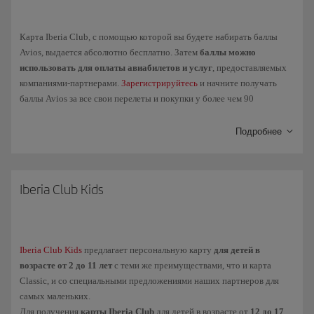
чтобы предъявить карту партнеру программы, который
сможет считать ее QR-код.
Карта Iberia Club, с помощью которой вы будете набирать баллы
Avios, выдается абсолютно бесплатно. Затем
баллы можно
Если
ваш уровень Iberia Club
изменится, вам потребуется
использовать для оплаты авиабилетов и услуг
, предоставляемых
загрузить новую карту, зайдя в свой профиль в нашем
компаниями-партнерами.
Зарегистрируйтесь
и начните получать
приложении.
баллы Avios за все свои перелеты и покупки у более чем 90
компаний-партнеров.
Подробнее
Накапливайте баллы
Puntos Elite
, летая рейсами авиакомпаний
Группы Iberia, Vueling и альянса oneworld, и вы сможете
получить
доступ к более высоким уровням
программы Iberia Club, чтобы
пользоваться дополнительными преимуществами и эксклюзивными
Iberia Club Kids
льготами:
Clasica
Iberia Club Kids
предлагает персональную карту
для детей в
Plata
Oro
возрасте от 2 до 11 лет
с теми же преимуществами, что и карта
Platino
Classic, и со специальными предложениями наших партнеров для
самых маленьких.
Platino Prime
Для получения
карты Iberia Club
для детей в возрасте от
12 до 17