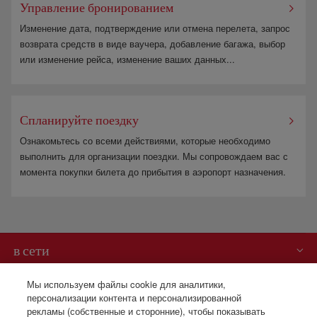
Управление бронированием
Изменение дата, подтверждение или отмена перелета, запрос
возврата средств в виде ваучера, добавление багажа, выбор
или изменение рейса, изменение ваших данных...
Спланируйте поездку
Ознакомьтесь со всеми действиями, которые необходимо
выполнить для организации поездки. Мы сопровождаем вас с
момента покупки билета до прибытия в аэропорт назначения.
в сети
Вам может быть интересно
Мы используем файлы cookie для аналитики,
персонализации контента и персонализированной
рекламы (собственные и сторонние), чтобы показывать