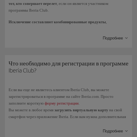
Получение баллов Avios
в качестве призов
в конкурсах или
тот, кто совершает перелет
, если он является участником
розыгрышах призов, как за победу, так и за участие.
программы Iberia Club.
Исключение составляют комбинированные продукты
,
Получение баллов Avios в качестве
компенсации
за
приобретенные через Iberia Vacaciones или BA Holidays
инциденты.
(туристические пакеты «перелет + автомобиль» или «перелет +
Подробнее
отель»): лицо, которое покупает пакет, получит все баллы Elite,
Получение баллов Avios
за перелеты
(аналогично получению
связанные с этой покупкой (1 балл Elite за каждые 10 полученных
баллов Elite за перелеты непосредственно через механику
Avios). Эти баллы Elite начисляются только при покупке пакета.
расходов).
Баллы Elite и Avios, связанные с перелетом, начисляются каждому
Что необходимо для регистрации в программе
пассажиру индивидуально.
Iberia Club?
Напоминаем, что получение баллов Elite за покупку билетов и
дополнительных услуг в Iberia или любой другой авиакомпании,
Если вы еще не являетесь клиентом Iberia Club, вы можете
участвующей в программе, регулируется собственными правилами.
зарегистрироваться в программе на сайте Iberia.com. Просто
Правила начисления баллов Elite за заработанные баллы Avios
заполните короткую
форму регистрации
.
распространяются только на покупки через бренды-партнеры
Вы можете в любое время
загрузить виртуальную карту
на свой
программы.
смартфон через приложение Iberia. Если вам нужна дополнительная
информация, обратитесь в
Центр обслуживания Iberia Club
.
Подробнее