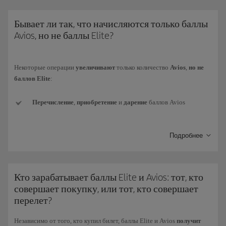
«Моя Iberia Club» > Avios.
нейтральности
все наши карты являются цифровыми.
Таким
Баллы Elite
нельзя приобрести, подарить или передать
. Кроме того,
образом, мы избегаем использования пластика, и вы можете сразу же
Бывает ли так, что начисляются только баллы
они
не
начисляются при покупке
билетов за баллы Avios
.
получить карту на свое мобильное устройство.
Avios, но не баллы Elite?
* Группа Iberia состоит из авиакомпаний Iberia, Iberia Regional/Air
Nostrum и Iberia Express.
Некоторые операции
увеличивают
только количество
Avios
,
но не
баллов Elite
:
Перечисление
,
приобретение
и
дарение
баллов Avios
Конверсия валюты
других программ лояльности в баллы
Подробнее
Avios программы Iberia Club.
Приветственные бонусы
в виде Avios (например, при
оформлении новой кредитной карты).
Кто зарабатывает баллы Elite и Avios: тот, кто
совершает покупку, или тот, кто совершает
Получение
поощрительных
баллов Avios в рамках программы
перелет?
Iberia Club Bonus.
Независимо от того, кто купил билет, баллы Elite и Avios
получит