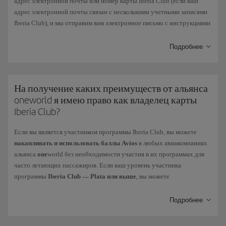
адрес электронной почты или номер карты Iberia Club (если ваш
адрес электронной почты связан с несколькими учетными записями
Iberia Club), и мы отправим вам электронное письмо с инструкциями
по сбросу пароля. Следует помнить, что этот пароль необходимо
изменить в течение 3 часов, а также удалить историю и пароли сайта
Подробнее
Iberia.com в вашем браузере перед началом процесса.
В случае, если
пароль устарел
, необходимо следовать указаниям
системы, полученным при вводе данного пароля. Помните, что вам
На получение каких преимуществ от альянса
придется выбрать другой пароль. Вы можете изменить его на тот,
oneworld я имею право как владелец карты
который хотите, в меню «Мой профиль > Настройки вашей учетной
Iberia Club?
записи > Безопасность и вход».
Если вы является участником программы Iberia Club, вы можете
Если ваша
учетная запись была заблокирована
, свяжитесь с нами
накапливать и использовать баллы Avios
в любых авиакомпаниях
через эту
форму
.
альянса
one
world без необходимости участия в их программах для
часто летающих пассажиров. Если ваш уровень участника
Карта Iberia Club не требует повторной активации даже в те
программы
Iberia Club — Plata или выше
, вы можете
периоды, когда не используется.
воспользоваться такими
преимуществами
, как приоритетная
регистрация на рейс
,
бронирование мест, провоз дополнительного
Подробнее
багажа, приоритет в списках ожидания и т .д. Узнайте, на какой
уровень вы имеете право в соответствии с вашим статусом в