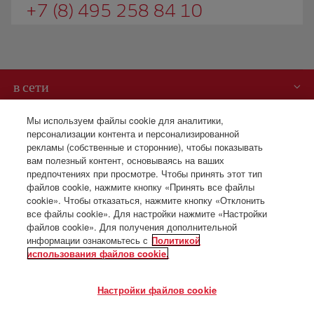
+7 (8) 495 258 84 10
в сети
Вам может быть интересно
Мы используем файлы cookie для аналитики,
персонализации контента и персонализированной
рекламы (собственные и сторонние), чтобы показывать
Iberia – это также
вам полезный контент, основываясь на ваших
предпочтениях при просмотре. Чтобы принять этот тип
Наши условия
файлов cookie, нажмите кнопку «Принять все файлы
cookie». Чтобы отказаться, нажмите кнопку «Отклонить
все файлы cookie». Для настройки нажмите «Настройки
Бронирования
файлов cookie». Для получения дополнительной
+7 (8) 495 258 84 10
информации ознакомьтесь с
Политикой
использования файлов cookie.
Понедельник - пятница 10:00 - 19:00 (английский и русский
языки).
Настройки файлов cookie