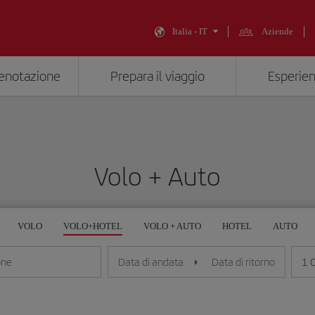
Italia - IT
Aziende
renotazione
Prepara il viaggio
Esperien
Volo + Auto
VOLO
VOLO+HOTEL
VOLO + AUTO
HOTEL
AUTO
1 
one
Data di andata
Data di ritorno