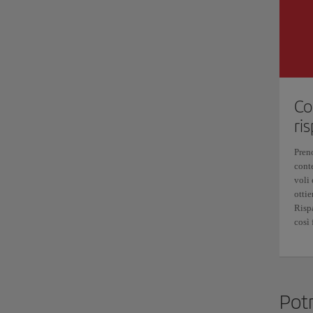
Co
ri
Pren
cont
voli 
ottie
Risp
così 
Potr