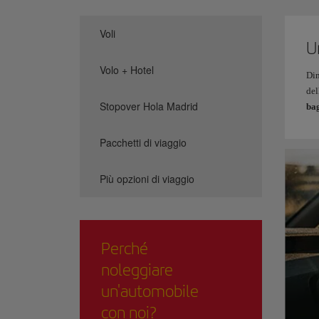
Voli
U
Volo + Hotel
Dim
del
Stopover Hola Madrid
bag
Pacchetti di viaggio
Più opzioni di viaggio
Perché
noleggiare
un'automobile
con noi?