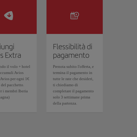
iungi
Flessibilità di
s Extra
pagamento
ndo il volo + hotel
Prenota subito l'offerta, e
accumuli Avios
termina il pagamento in
 Avios per ogni 1€
tutte le rate che desideri,
 del pacchetto.
ti chiediamo di
r i membri Iberia
completare il pagamento
pagna)
solo 3 settimane prima
della partenza.