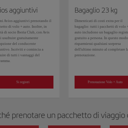
ios aggiuntivi
Bagaglio 23 kg
eni Avios aggiuntivi prenotando il
Dimenticati di costi extra per il
etto di volo + auto. Inoltre, in
bagaglio: tutti i pacchetti di volo 
tà di socio Iberia Club, con Avis
auto includono un bagaglio regist
i usufruire gratuitamente
gratuito a persona. In questo modo
'opzione del conducente
risparmierai qualsiasi sorpresa
ntivo. Iscriviti e comincia a
dell'ultimo minuto al completare l
uire di tutti i vantaggi del
prenotazione.
ramma.
Si registri
Prenotazione Volo + Auto
hé prenotare un pacchetto di viaggio 