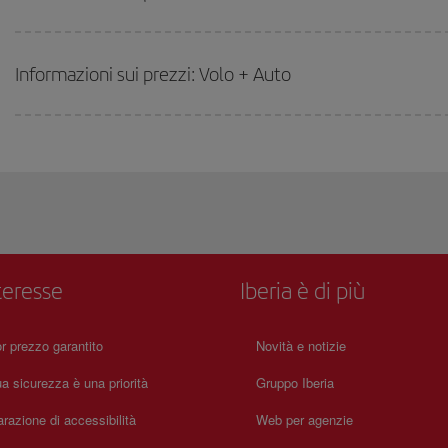
Informazioni sui prezzi: Volo + Auto
teresse
Iberia è di più
or prezzo garantito
Novità e notizie
a sicurezza è una priorità
Gruppo Iberia
arazione di accessibilità
Web per agenzie