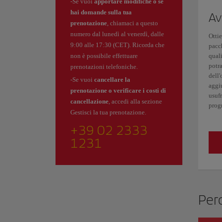
-Se vuoi
apportare modifiche o se
hai domande sulla tua
Av
prenotazione
, chiamaci a questo
numero dal lunedì al venerdì, dalle
Otti
9:00 alle 17:30 (CET). Ricorda che
pacch
non è possibile effettuare
quali
potra
prenotazioni telefoniche.
dell
-Se vuoi
cancellare la
aggiu
prenotazione o verificare i costi di
usufr
cancellazione
, accedi alla sezione
prog
Gestisci la tua prenotazione.
+39 02 2333
1231
Perc