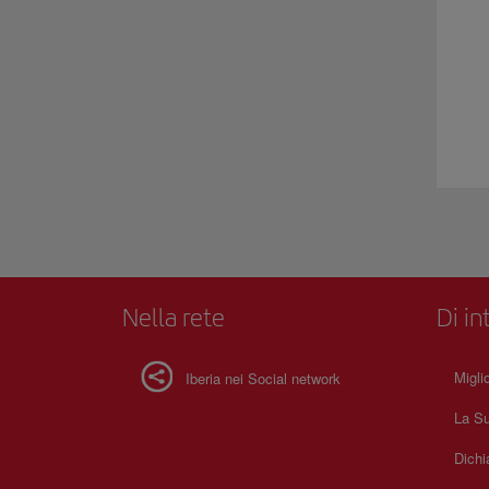
Nella rete
Di in
Migli
Iberia nei Social network
La Su
Dichi