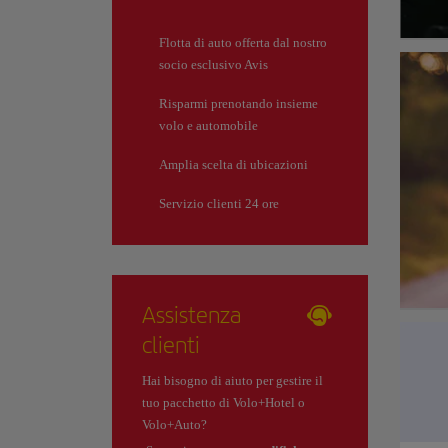
Flotta di auto offerta dal nostro
socio esclusivo Avis
Risparmi prenotando insieme
volo e automobile
Amplia scelta di ubicazioni
Servizio clienti 24 ore
Assistenza
clienti
Hai bisogno di aiuto per gestire il
tuo pacchetto di Volo+Hotel o
Volo+Auto?