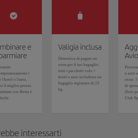
mbinare e
Valigia inclusa
Agg
sparmiare
Avio
Dimentica di pagare un
extra per il tuo bagaglio:
otando
Prenota
tutti i pacchetti volo +
emporaneamente i
o auto 
hotel o auto includono un
e l'hotel o l'auto,
extra: 1
bagaglio registrato di 23
ni il miglior prezzo.
di spesa
kg.
armiare con Iberia è
(Solo pe
facile.
Club S
ebbe interessarti