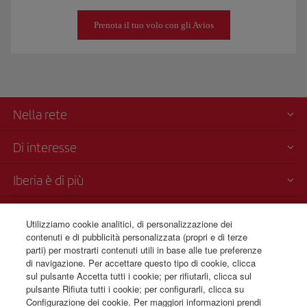
Prenota il tuo volo con gli Avios
Nella rete
Di interesse
Iberia è di più
Trasparenza
Utilizziamo cookie analitici, di personalizzazione dei
contenuti e di pubblicità personalizzata (propri e di terze
Vendita telefonica
parti) per mostrarti contenuti utili in base alle tue preferenze
+39 0 2 304 62 355
di navigazione. Per accettare questo tipo di cookie, clicca
sul pulsante Accetta tutti i cookie; per rifiutarli, clicca sul
Dal lunedì alla domenica dalle 09:00 alle 20:00 (italiano). Dal lunedì
pulsante Rifiuta tutti i cookie; per configurarli, clicca su
alla domenica dalle ore 00:00 alle 24:00 (inglese e spagnolo).
Configurazione dei cookie. Per maggiori informazioni prendi