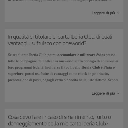
password. Non dimenticare che dovrai modificarla entro 3 ore e che è
consigliabile eliminare la cronologia e le password di Iberia.com sul tuo
Leggere di più
browser prima di effettuare la procedura.
In caso di
password scaduta,
dovrai seguire le istruzioni fornite dallo
stesso sistema al momento dell'inserimento. Ricorda che dovrai scegliere
In qualità di titolare di carta Iberia Club, di quali
una password diversa. Puoi sostituirla con quella che preferisci
vantaggi usufruisco con oneworld?
accedendo a Il mio profilo > Configurazione dell'account > Sicurezza e
inizio sessione.
Se sei cliente Iberia Club potrai
accumulare e utilizzare Avios
presso
tutte le compagnie dell'Alleanza
one
world senza obbligo di adesione ai
Se il tuo
account è stato bloccato
, contattaci compilando
loro programmi fedeltà. Inoltre, se il tuo livello
Iberia Club è Plata o
questo
modulo
.
superiore
, potrai usufruire di
vantaggi
come check-in prioritario
,
prenotazione di posti, bagagli extra o priorità nelle liste d'attesa. Scopri
La carta Iberia Club non necessita di riattivazione, neanche durante i
il livello che ti corrisponde in base al tuo Iberia Club e verifica
i tuoi
periodi di inattività.
vantaggi
quando voli con altre compagnie
one
world.
Leggere di più
Cosa devo fare in caso di smarrimento, furto o
danneggiamento della mia carta Iberia Club?