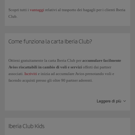
aggiungerla
al tuo smartphone. Tieni presente che per
Android
è
necessario aver installato un'
app
di
archiviazione
di file pkpass.
Scopri tutti i
vantaggi
relativi al trasporto dei bagagli per i clienti Iberia
Club.
Adesso sarà quindi possibile
uscire dall'app
di Iberia e
accedere
all'
app di
Wallet
, da dove potrai mostrare la carta consentendone
anche la lettura del codice QR.
Come funziona la carta Iberia Club?
Se
cambi di livello Iberia Club
, devi scaricare di nuovo la carta
accedendo al tuo profilo tramite l'app.
Ottieni gratuitamente la carta Iberia Club per
accumulare facilmente
Avios riscattabili in cambio di voli e servizi
offerti dai partner
associati.
Iscriviti
e inizia ad accumulare Avios prenotando voli e
facendo acquisti presso gli oltre 90 partner aderenti.
Accumula
Punti Elite
volando con il Gruppo Iberia, con Vueling e con
le compagnie dell'Alleanza oneworld e potrai
accedere ai livelli
Leggere di più
superiori
di Iberia Club per usufruire dei vantaggi e dei benefit più
esclusivi.
Classica
Iberia Club Kids
Plata