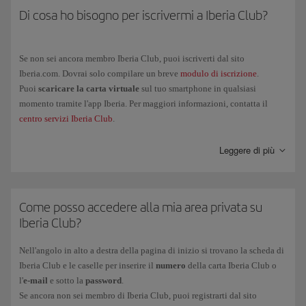
singolarmente a ciascun passeggero.
Di cosa ho bisogno per iscrivermi a Iberia Club?
Ricorda che l'acquisizione di Punti Elite a fronte dell'acquisto di
biglietti e servizi aggiuntivi di Iberia o di qualsiasi altra compagnia
aerea partner del programma è soggetta a regole proprie. La possibilità
Se non sei ancora membro Iberia Club, puoi iscriverti dal sito
di guadagnare Punti Elite a fronte di Avios guadagnati si applica solo
Iberia.com. Dovrai solo compilare un breve
modulo di iscrizione
.
agli acquisti effettuati presso i marchi partner del programma.
Puoi
scaricare la carta virtuale
sul tuo smartphone in qualsiasi
momento tramite l'app Iberia. Per maggiori informazioni, contatta il
centro servizi Iberia Club
.
Leggere di più
Come posso accedere alla mia area privata su
Iberia Club?
Nell'angolo in alto a destra della pagina di inizio si trovano la scheda di
Iberia Club e le caselle per inserire il
numero
della carta Iberia Club o
l'
e-mail
e sotto la
password
.
Se ancora non sei membro di Iberia Club, puoi registrarti dal sito