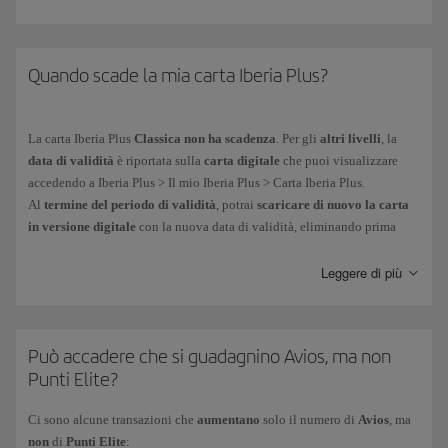
definire il tuo status Iberia Club.
Otterrai Punti Elite dei seguenti modi:
Quando scade la mia carta Iberia Plus?
Per ogni
euro di spesa per l'acquisto di voli
del Gruppo Iberia* e
delle compagnie aeree partner del programma. Maggiori
informazioni sull'
accumulo di Punti Elite sui voli
.
La carta
Iberia Plus
Classica non ha scadenza
. Per gli
altri livelli
, la
data di validità
è riportata sulla
carta digitale
che puoi visualizzare
Per gli
acquisti effettuati con carte di credito
dei nostri partner
accedendo a Iberia Plus > Il mio Iberia Plus > Carta Iberia Plus.
finanziari. Maggiori informazioni sui nostri
partner finanziari
.
Al
termine del periodo di validità
, potrai
scaricare di nuovo la carta
Per lo shopping di tutti i giorni presso gli oltre
90 marchi aderenti
in versione digitale
con la nuova data di validità, eliminando prima
del programma.
quella scaduta.
Leggere di più
In linea con il nostro obiettivo di raggiungere la neutralità climatica,
Puoi verificare il tuo saldo di Punti Elite dalla sezione Il mio Iberia Club
tutte le nostre carte sono in formato digitale.
In questo modo evitiamo
> Avios nella tua area privata.
l'uso della plastica e potrai ottenerle immediatamente sul tuo dispositivo
I Punti Elite
non possono essere acquistati, regalati o trasferiti
e
non
mobile.
Può accadere che si guadagnino Avios, ma non
vengono assegnati in caso di acquisto di
biglietti con Avios
.
Punti Elite?
* Il Gruppo Iberia è formato da Iberia, Iberia Regional/Air Nostrum e
Ci sono alcune transazioni che
aumentano
solo il numero di
Avios
, ma
Iberia Express).
non
di
Punti Elite
: