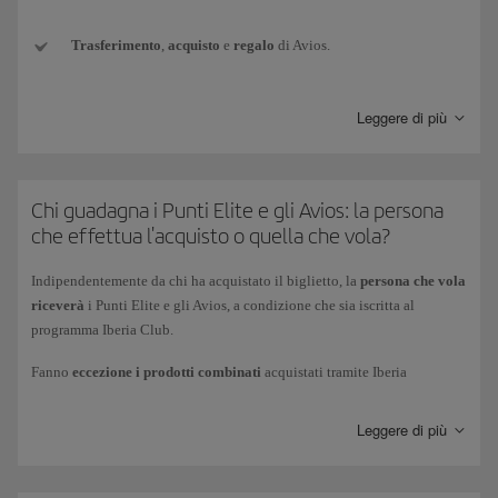
Trasferimento
,
acquisto
e
regalo
di Avios.
Conversione di valuta
da altri programmi fedeltà a Avios Iberia
Leggere di più
Club.
Avios del
bonus di benvenuto
(ad es. al momento della
sottoscrizione di una nuova carta di credito).
Chi guadagna i Punti Elite e gli Avios: la persona
che effettua l'acquisto o quella che vola?
Avios
promozionali
ottenuti attraverso i bonus di Iberia Club.
Indipendentemente da chi ha acquistato il biglietto, la
persona che vola
Avios
ottenuti in premio
in concorsi o sorteggi (sia per la vincita
riceverà
i Punti Elite e gli Avios, a condizione che sia iscritta al
che per la partecipazione).
programma Iberia Club.
Fanno
eccezione i prodotti combinati
acquistati tramite Iberia
Avios in
omaggio
come compensazione di imprevisti o problemi.
Vacaciones o BA Holidays (pacchetti vacanza volo+auto o volo+hotel):
la persona che compra il pacchetto riceverà tutti i Punti Elite associati
Leggere di più
Avios ottenuti
attraverso i voli
(come guadagnare Punti Elite
all'acquisto (1 Punto Elite per ogni 10 Avios accumulati). Questi Punti
con i voli direttamente attraverso le modalità di spesa).
Elite sono associati solo all'acquisto del pacchetto vacanza.
I Punti Elite e gli Avios associati al volo verranno accreditati