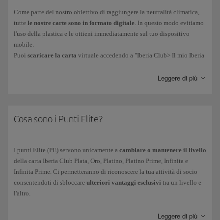
Come parte del nostro obiettivo di raggiungere la neutralità climatica,
tutte
le nostre carte sono in formato digitale
. In questo modo evitiamo
l'uso della plastica e le ottieni immediatamente sul tuo dispositivo
mobile.
Puoi
scaricare la carta
virtuale accedendo a "Iberia Club> Il mio Iberia
Club". Devi solo installare l'
applicazione Iberia per iPhone o Android
per portare la tua carta sul tuo cellulare e potrai anche accedere a
Leggere di più
funzioni come le prenotazioni o il check-in online.
I nostri clienti Iberia Club Platino, Platino Prime, Infinita o Infinita
Prime possono contattare il Servizio Clienti Iberia Club.
Cosa sono i Punti Elite?
I punti Elite (PE) servono unicamente a
cambiare o mantenere il livello
della carta Iberia Club Plata, Oro, Platino, Platino Prime, Infinita e
Infinita Prime. Ci permetteranno di riconoscere la tua attività di socio
consentendoti di sbloccare
ulteriori vantaggi esclusivi
tra un livello e
l'altro.
Vengono contabilizzati dal 1º aprile dell'anno in corso al 31 marzo
dell'anno successivo. Saranno i PE accumulati durante tale periodo a
Leggere di più