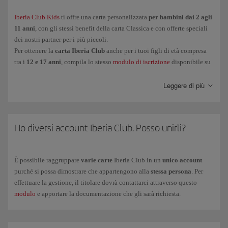
Oro
Iberia Club Kids
ti offre una carta personalizzata
per bambini dai 2 agli
11 anni
, con gli stessi benefit della carta Classica e con offerte speciali
Platino
Infinita
dei nostri partner per i più piccoli.
Platino Prime
Per ottenere la
carta Iberia Club
anche per i tuoi figli di età compresa
Infinita Prime
tra i
12 e 17 anni
, compila lo stesso
modulo di iscrizione
disponibile su
Iberis Club Kids, necessario in quanto minorenni.
Leggere di più
E per i piccoli di casa (da
2 a 11 anni
),
Iberia Club Kids
ti offre una
carta personalizzata con gli stessi vantaggi del livello Classica e con
offerte speciali dei nostri partner.
Ho diversi account Iberia Club. Posso unirli?
Per ottenere la
carta Iberia Club
anche per i tuoi figli di età compresa
tra i
12 e 17 anni
, compila lo stesso modulo di iscrizione disponibile su
Iberia Club Kids
(necessario in quanto minorenni).
È possibile raggruppare
varie carte
Iberia Club in un
unico account
purché si possa dimostrare che appartengono alla
stessa persona
. Per
effettuare la gestione, il titolare dovrà contattarci attraverso questo
modulo
e apportare la documentazione che gli sarà richiesta.