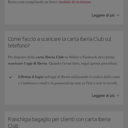
Iberia.com compilando un breve
modulo di iscrizione
.
Inoltre, dalla stessa scheda, potrai associare il tuo profilo Iberia Club ai
Leggere di più
social network (Facebook e LinkedIn).
Come faccio a scaricare la carta Iberia Club sul
telefono?
Per disporre della
carta Iberia Club
su Wallet o Passbook devi prima
scaricare l'app di Iberia
. Quando l'avrai fatto, segui questa procedura:
Effettua il login
sull'app di Iberia utilizzando il codice della carta
o l'indirizzo e-mail e la password (se non ce l'hai o non la ricordi,
possiamo inviartene una nuova per posta elettronica).
Leggere di più
Una volta che ti sarai identificato, dovrai
accedere
a Il mio Iberia
Club (angolo in alto a destra).
Franchigia bagaglio per clienti con carta Iberia
Accedi
a
Scarica carta
, proprio sotto l'immagine per
Club