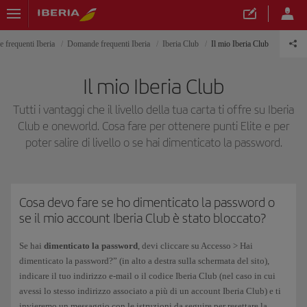
frequenti Iberia
Domande frequenti Iberia
Iberia Club
Il mio Iberia Club
Il mio Iberia Club
Tutti i vantaggi che il livello della tua carta ti offre su Iberia
Club e oneworld. Cosa fare per ottenere punti Elite e per
poter salire di livello o se hai dimenticato la password.
Cosa devo fare se ho dimenticato la password o
se il mio account Iberia Club è stato bloccato?
Se hai
dimenticato la password
, devi cliccare su Accesso > Hai
dimenticato la password?” (in alto a destra sulla schermata del sito),
indicare il tuo indirizzo e-mail o il codice Iberia Club (nel caso in cui
avessi lo stesso indirizzo associato a più di un account Iberia Club) e ti
invieremo un messaggio con le istruzioni da seguire per resettare la