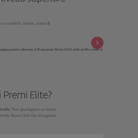
e
e accessibile. Inoltre, diamo
il
pagnia partner aderente al Programma Iberia Club) nelle tariffe valide ai
i Premi Elite?
ivello
. Puoi guadagnare un buono
 livello Iberia Club Oro da regalare