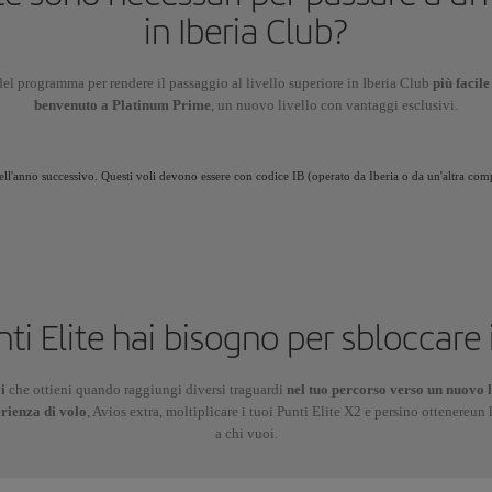
in Iberia Club?
el programma per rendere il passaggio al livello superiore in Iberia Club
più facil
benvenuto a Platinum Prime
, un nuovo livello con vantaggi esclusivi.
dell'anno successivo. Questi voli devono essere con codice IB (operato da Iberia o da un'altra com
ti Elite hai bisogno per sbloccare 
vi
che ottieni quando raggiungi diversi traguardi
nel tuo percorso verso un nuovo l
erienza di volo
, Avios extra, moltiplicare i tuoi Punti Elite X2 e persino ottenereun
a chi vuoi.