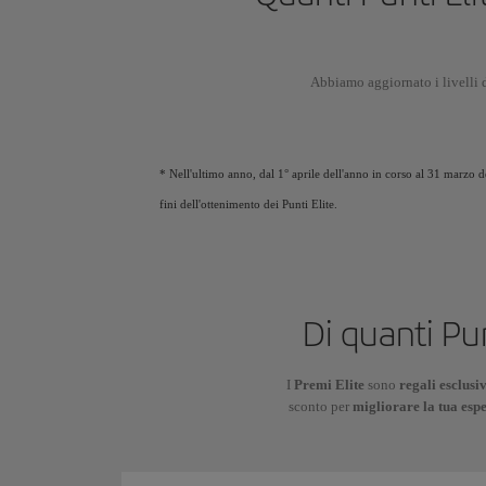
Abbiamo aggiornato i livelli d
* Nell'ultimo anno, dal 1° aprile dell'anno in corso al 31 marzo 
fini dell'ottenimento dei Punti Elite.
Di quanti Pun
I
Premi Elite
sono
regali esclusi
sconto per
migliorare la tua esp