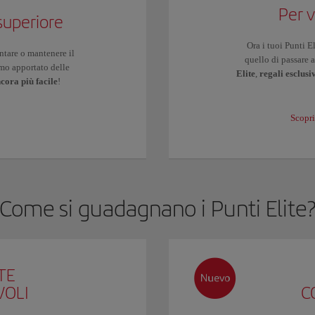
Per v
 superiore
Ora i tuoi Punti E
ntare o mantenere il
quello di passare a
amo apportato delle
Elite
,
regali esclusi
cora più facile
!
Scopri
Come si guadagnano i Punti Elite
TE
VOLI
C