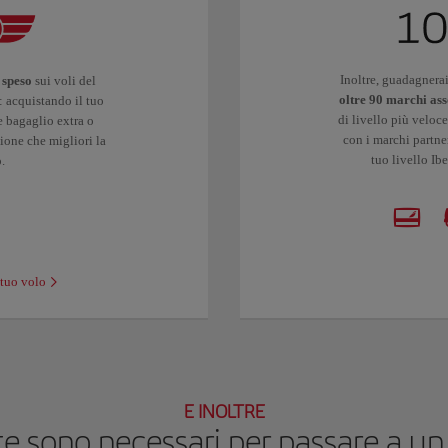
Inoltre, guadagnerai
 speso
sui voli del
oltre 90 marchi ass
: acquistando il tuo
di livello più veloc
e bagaglio extra o
con i marchi partne
ione che migliori la
tuo livello Ib
o.
 tuo volo
E INOLTRE
te sono necessari per passare a un 