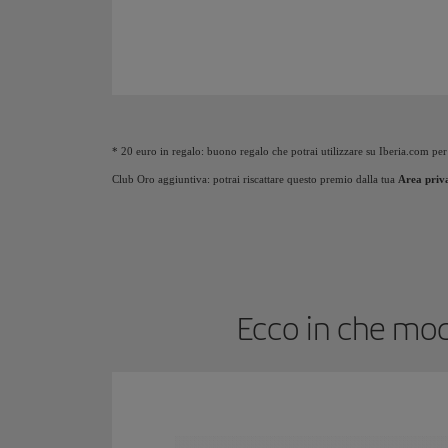
Animazione di un aereo che mostra che man mano che 
* 20 euro in regalo: buono regalo che potrai utilizzare su Iberia.com per
Club Oro aggiuntiva: potrai riscattare questo premio dalla tua
Area priv
Ecco in che mod