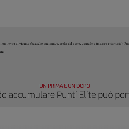
accumuli Punti Elite, sblocchi vantaggi, chiamati Premi Elite e sali di livello nel p
 i tuoi extra di viaggio (bagaglio aggiuntivo, scelta del posto, upgrade o imbarco prioritario). Pu
ata
.
UN PRIMA E UN DOPO
o accumulare Punti Elite può port