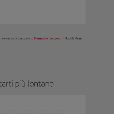
rogramma Iberia Club: Al raggiungimento di 1.250 Punti Elite ricevi € 20 in regalo. 
Domande frequenti
oi consultare le condizioni su
. **Livello Iberia
arti più lontano