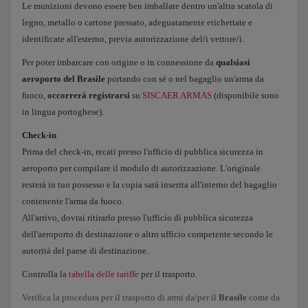
Le munizioni devono essere ben imballate dentro un'altra scatola di
legno, metallo o cartone pressato, adeguatamente etichettate e
identificate all'esterno, previa autorizzazione del/i vettore/i.
Per poter imbarcare con origine o in connessione da
qualsiasi
aeroporto del Brasile
portando con sé o nel bagaglio un'arma da
fuoco,
occorrerà registrarsi
su
SISCAER ARMAS
(disponibile sono
in lingua portoghese).
Check-in
Prima del check-in, recati presso l'ufficio di pubblica sicurezza in
aeroporto per compilare il modulo di autorizzazione. L'originale
resterà in tuo possesso e la copia sarà inserita all'interno del bagaglio
contenente l'arma da fuoco.
All'arrivo, dovrai ritirarlo presso l'ufficio di pubblica sicurezza
dell'aeroporto di destinazione o altro ufficio competente secondo le
autorità del paese di destinazione.
Controlla la
tabella delle tariffe
per il trasporto.
Verifica la procedura per il trasporto di armi da/per il
Brasile
come da