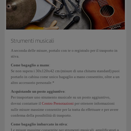
windsurf, deltaplano,
paracadute, parapendio,
racchette, hockey,
giavellotto, tiro con
l'arco.
Strumenti musicali
Strumenti musicali e
Online
: non applicabile
A seconda delle misure, portalo con te o registralo per il trasporto in
attrezzature ingombranti
Aeroporto
: da 150€/180$/135£
stiva.
e/o pesanti
a 165€/198$/149£
Come bagaglio a mano
:
Se non supera i 30x120x42 cm (misure di una chitarra standard) puoi
portarlo in cabina come unico bagaglio a mano consentito, oltre a un
altro accessorio personale.*
Acquistando un posto aggiuntivo
:
Armi
Aeroporto
: da
Aeropor
Per trasportare uno strumento musicale su un posto aggiuntivo,
dovrai contattare il
Centro Prenotazioni
per ottenere informazioni
75€/90$/72£
da
sulle misure massime consentite per la tratta da effettuare e per avere
a 83€/99$/79£
85€/102
conferma della possibilità di trasporto.
a
Come bagaglio imbarcato in stiva
:
94€/112
Le misure massime consentite per strumenti musicali, amplificatori o