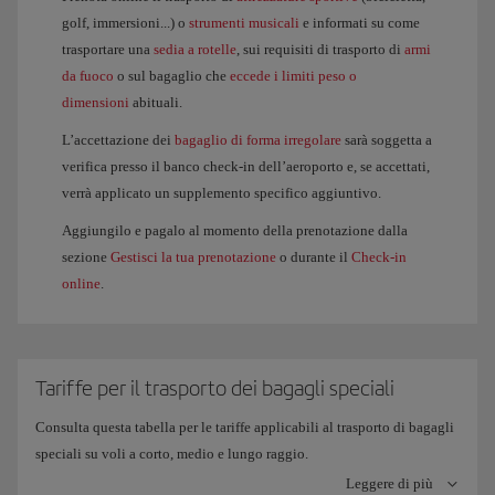
golf, immersioni...) o
strumenti musicali
e informati su come
trasportare una
sedia a rotelle
, sui requisiti di trasporto di
armi
da fuoco
o sul bagaglio che
eccede i limiti peso o
dimensioni
abituali.
L’accettazione dei
bagaglio di forma irregolare
sarà soggetta a
verifica presso il banco check-in dell’aeroporto e, se accettati,
verrà applicato un supplemento specifico aggiuntivo.
Aggiungilo e pagalo al momento della prenotazione dalla
sezione
Gestisci la tua prenotazione
o durante il
Check-in
online
.
Tariffe per il trasporto dei bagagli speciali
Consulta questa tabella per le tariffe applicabili al trasporto di bagagli
speciali su voli a corto, medio e lungo raggio.
Leggere di più
Tieni presente che l'attrezzatura sportiva accettata gratuitamente sui