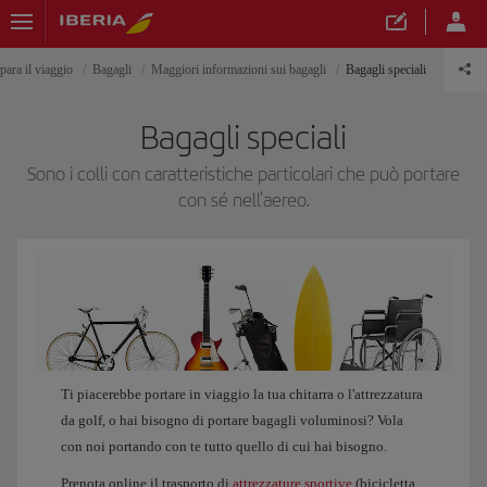
para il viaggio
Bagagli
Maggiori informazioni sui bagagli
Bagagli speciali
Bagagli speciali
Sono i colli con caratteristiche particolari che può portare
con sé nell'aereo.
Ti piacerebbe portare in viaggio la tua chitarra o l'attrezzatura
da golf, o hai bisogno di portare bagagli voluminosi? Vola
con noi portando con te tutto quello di cui hai bisogno.
Prenota online il trasporto di
attrezzature sportive
(bicicletta,