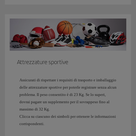
voli a lungo raggio conta come un collo di bagaglio in stiva. Pertanto,
nel caso in cui superi il numero di colli inclusi nella franchigia gratuita
per il bagaglio in stiva, sarà considerato come bagaglio aggiuntivo.
Se intendi aggiungere bagagli speciali dal sito iberia.com o dall'app
Iberia, il prezzo varierà a seconda del momento dell'acquisto: potrai
usufruire del prezzo più basso durante l'acquisto del biglietto, mentre
durante il check-in verrà applicata la tariffa più alta. In ogni caso, a
parità di servizi, i prezzi online saranno sempre inferiori a quelli
Attrezzature sportive
applicati in aeroporto.
Il pagamento per il trasporto di armi e di peso in eccedenza deve essere
effettuato esclusivamente in aeroporto.
Assicurati di rispettare i requisiti di trasporto e imballaggio
delle attrezzature sportive per poterle registrare senza alcun
problema. Il peso consentito è di 23 Kg. Se lo superi,
Se il tuo volo
collega zone diverse
, si applica la tariffa della zona con
dovrai pagare un supplemento per il sovrappeso fino al
il prezzo più alto.
massimo di 32 Kg.
Clicca su ciascuno dei simboli per ottenere le informazioni
Zona: Spagna
Zona:
corrispondenti.
(Penisola, Baleari,
Europa,
Canarie, Ceuta e
Israele e