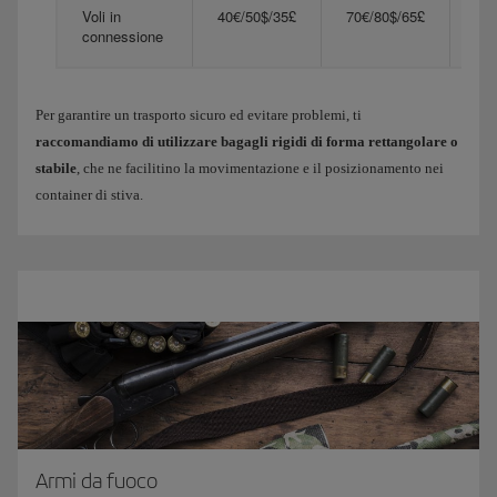
Voli in
40€/50$/35£
70€/80$/65£
140
connessione
Per garantire un trasporto sicuro ed evitare problemi, ti
raccomandiamo di utilizzare bagagli rigidi di forma rettangolare o
stabile
, che ne facilitino la movimentazione e il posizionamento nei
container di stiva.
Armi da fuoco