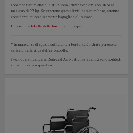
apparecchiature audio in stiva sono 190x75x65 cm, con un peso
massimo di 23 kg. Se superano questi limiti di misura/peso, saranno
Sedia a rotelle
Gratuito
considerati automaticamente bagaglio voluminoso.
Controlla la
tabella delle tariffe
per il trasporto.
Se il vettore che opera il volo non è una compagnia del Gruppo Iberia (Iberia,
Iberia Express o Air Nostrum), verificane le condizioni specifiche di trasporto e
* In mancanza di spazio sufficiente a bordo, sarà ritirato per essere
la franchigia. A causa dei limiti di spazio in stiva, sui
voli operati da Air
caricato nella stiva dell'aeromobile.
Nostrum
i bagagli speciali possono essere acquistati solo in aeroporto. Sui
voli
I voli operati da Iberia Regional Air Nostrum e Vueling sono soggetti
operati da Vueling
o sui viaggi in connessione con voli Iberia operati da
a una normativa specifica.
Vueling, il costo sarà di 45 € per ogni volo.