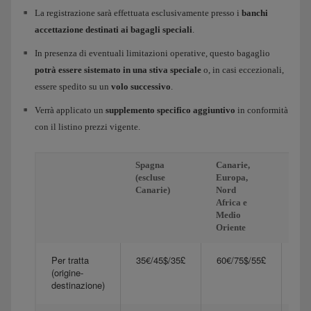
La registrazione sarà effettuata esclusivamente presso i
banchi
accettazione destinati ai bagagli speciali
.
In presenza di eventuali limitazioni operative, questo bagaglio
potrà essere sistemato in una stiva speciale
o, in casi eccezionali,
essere spedito su un
volo successivo
.
Verrà applicato un
supplemento specifico aggiuntivo
in conformità
con il listino prezzi vigente.
Spagna
Canarie,
Ame
(escluse
Europa,
e A
Canarie)
Nord
Africa e
Medio
Oriente
Per tratta
35€/45$/35£
60€/75$/55£
125
(origine-
destinazione)