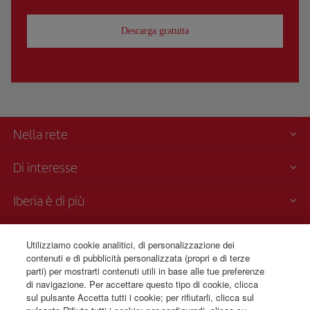
Descarga gratuita
Nella rete
Di interesse
Iberia è di più
Trasparenza
Utilizziamo cookie analitici, di personalizzazione dei
contenuti e di pubblicità personalizzata (propri e di terze
Vendita telefonica
parti) per mostrarti contenuti utili in base alle tue preferenze
+39 0 2 304 62 355
di navigazione. Per accettare questo tipo di cookie, clicca
sul pulsante Accetta tutti i cookie; per rifiutarli, clicca sul
Dal lunedì alla domenica dalle 09:00 alle 20:00 (italiano). Dal lunedì