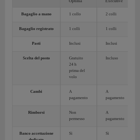
Optima
Executive
Bagaglio a mano
1 collo
2 colli
Bagaglio registrato
1 colli
1 colli
Pasti
Inclusi
Inclusi
Scelta del posto
Gratuito
Incluso
24 h
prima del
volo
Cambi
A
A
pagamento
pagamento
Rimborsi
Non
A
permesso
pagamento
Banco accettazione
Sì
Sì
dedicato