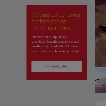
10 consigli per poter
portare con sé il
bagaglio a mano
Informazioni sui tipi di colli
considerati bagaglio a mano e come è
possibile modificarli affinché possano
essere portati in cabina durante il volo.
Download gratuito