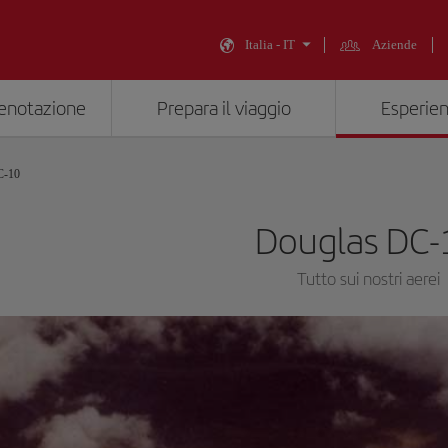
Italia - IT
Aziende
renotazione
Prepara il viaggio
Esperien
C-10
Douglas DC-
Tutto sui nostri aerei