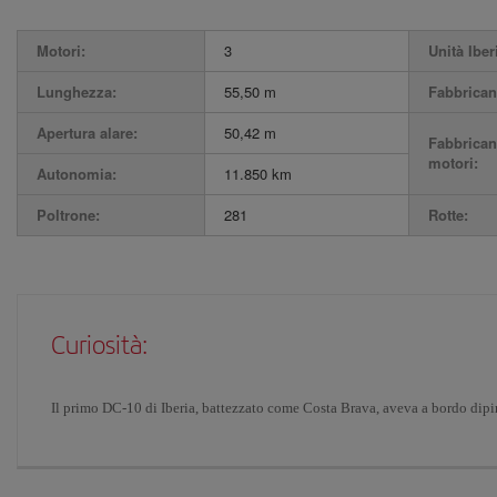
Motori:
3
Unità Iber
Lunghezza:
55,50 m
Fabbrican
Apertura alare:
50,42 m
Fabbrican
motori:
Autonomia:
11.850 km
Poltrone:
281
Rotte:
Curiosità:
Il primo DC-10 di Iberia, battezzato come Costa Brava, aveva a bordo dipin