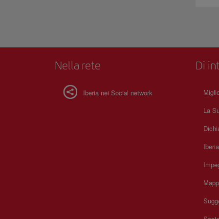
Nella rete
Di in
Migli
Iberia nei Social network
La Su
Dichi
Iberi
Impeg
Mapp
Sugge
Soste