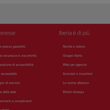
teresse
Iberia è di più
or prezzo garantito
Novità e notizie
a sicurezza è una priorità
Gruppo Iberia
arazione di accessibilità
Web per agenzie
a accessibile
Azionisti e investitori
no di servizio
Le nostre alleanze
a della web
British Airways
rimenti e complimenti
nibilità