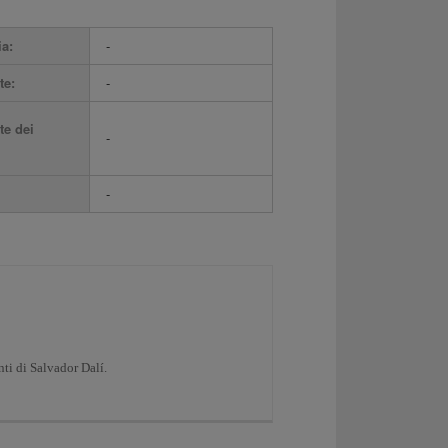
ia:
-
te:
-
te dei
-
-
ti di Salvador Dalí.